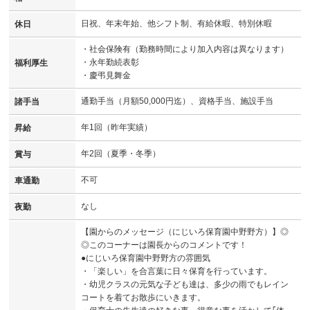
日祝、年末年始、他シフト制、有給休暇、特別休暇
休日
・社会保険有（勤務時間により加入内容は異なります）
・永年勤続表彰
福利厚生
・慶弔見舞金
通勤手当（月額50,000円迄）、資格手当、施設手当
諸手当
年1回（昨年実績）
昇給
年2回（夏季・冬季）
賞与
不可
車通勤
なし
夜勤
【園からのメッセージ（にじいろ保育園中野野方）】◎
◎このコーナーは園長からのコメントです！
●にじいろ保育園中野野方の雰囲気
・「楽しい」を合言葉に日々保育を行っています。
・幼児クラスの元気な子ども達は、多少の雨でもレイン
コートを着てお散歩にいきます。