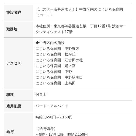
【ポスター応募用求人！】中野区内のにじいろ保育園
施設名称
（パート）
本社住所：東京都渋谷区道玄坂一丁目12番1号 渋谷マー
勤務地
クシティウェスト17階
◆中野区内各施設
にじいろ保育園 中野野方
にじいろ保育園 松が丘
にじいろ保育園 江古田の杜
アクセス
にじいろ保育園 鷺ノ宮
にじいろ保育園 中野
にじいろ保育園 中野駅南口
にじいろ保育園 上高田
保育士
職種
パート・アルバイト
雇用形態
時給1,650円～2,150円
【給与備考】
給与
～9時・17時以降 時給2,150円