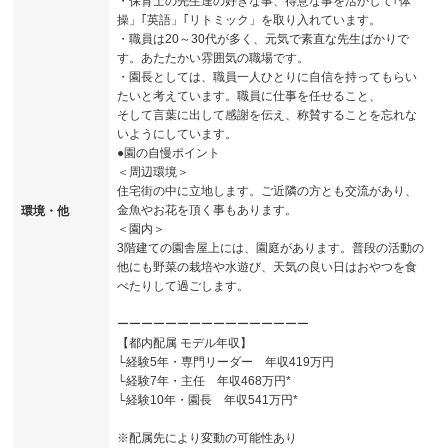
・保育士の先生達の好きな事、得意な事を活かして｢体
操」｢英語」｢リトミック」を取り入れています。
・職員は20～30代が多く、元気で素直な先生ばかりで
す。あたたかい雰囲気の職場です。
・園長としては、職員一人ひとりに自信を持ってもらい
たいと考えています。職員に仕事を任せること、
そして言葉に出して感謝を伝え、称賛することを忘れな
いようにしています。
●園の自慢ポイント
＜周辺環境＞
住宅街の中に立地します。ご近隣の方とも交流があり、
金魚やお花を頂く事もあります。
環境・他
＜園内＞
3階建ての園舎屋上には、園庭があります。普段の活動の
他にも野菜の栽培や水遊び、天気の良い日はおやつを食
べたりして過ごします。
ーーーーーーーーーーーーーーーー
【都内配属 モデル年収】
└経験5年・専門リーダー 年収419万円
└経験7年・主任 年収468万円*
└経験10年・園長 年収541万円*
※配属先により変動の可能性あり