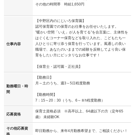
その他の時間帯 時給1,650円
【中野区内のにじいろ保育園】
認可保育園での保育のお仕事をお任せいたします。
”暖かい空間「いえ」が人を育てる”を合言葉に、主体性を
はぐくむコーナー保育などを取り入れた、こどもたち一
人ひとりに寄り添う保育を行っています。風通しの良い
仕事内容
職場で、あなたのいままでの経験を反映してより良い保
育をしたい方にピッタリなお仕事です！
【保育士・認可園・正社員】
【勤務日】
月～土のうち、週3～5日程度勤務
勤務曜日・時
間
【勤務時間】
7：15～20：30（うち、6～８h程度勤務）
保育士資格必須 ※高卒以上、64歳以下の方（定年65
応募資格
歳） 未経験OK
その他応募資
即日勤務から、来年4月勤務希望まで、ご相談ください！
格