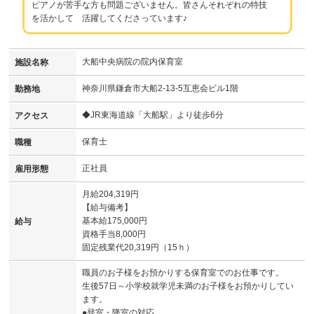
ピアノが苦手な方も問題ございません。皆さんそれぞれの特技
を活かして 活躍してくださっています♪
大船中央病院の院内保育室
施設名称
神奈川県鎌倉市大船2-13-5互恵会ビル1階
勤務地
◆JR東海道線「大船駅」より徒歩6分
アクセス
保育士
職種
正社員
雇用形態
月給204,319円
【給与備考】
基本給175,000円
給与
資格手当8,000円
固定残業代20,319円（15ｈ）
職員のお子様をお預かりする保育室でのお仕事です。
生後57日～小学校就学児未満のお子様をお預かりしてい
ます。
●登室・降室の対応