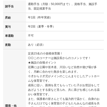
通勤手当（月額：50,000円まで）、資格手当、施設手
諸手当
当、固定残業手当
年1回（昨年実績）
昇給
年2回（夏季・冬季）
賞与
不可
車通勤
あり（必須）
夜勤
定員15名の小規模保育園！
◎◎このコーナーは施設長からのコメントです！
★施設の自慢ポイント
近隣には公園や並木道、川沿いなど自然や遊び場が多
く、月齢に合わせた散歩を楽しめます。
０才から２才児がメインのこじんまりとしたアットホー
ムな保育室です。
成長に従い、面倒を見てもらっていた子がお世話をして
あげようとする姿など見られ、共に喜びを感じられる温
かい保育室です。
また、保護者の皆さんとても協力的で温かく、自身のお
子さんだけでなく保育室の子どもたちみんなの成長を共
環境・他