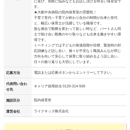
に喜び、気軽に悩みなどもお話し頂ける明るい保育室で
す。
★大船中央病院の院内保育室の雰囲気！
子育て世代～子育てが終わり自分の時間が出来た世代
と、幅広い保育士が活躍している職場です。
急な都合で勤務を変わって欲しい時など、パートさん同
士で助け合い勤務のやり取りなども出来る働きやすい環
境です。
ミーティングでは子どもの発達段階や目標、緊急時の対
応訓練など話し合い、個々が不安なく職員みんなが同じ
方向を向いて安心して保育に取り組めるよう話し合い、
日々の振り返りも大切にしています。
電話または応募ボタンからエントリーして下さい。
応募方法
代表問い合わ
キャリア採用担当 0120-314-506
せ先
院内保育所
施設区分
ライクキッズ株式会社
運営会社