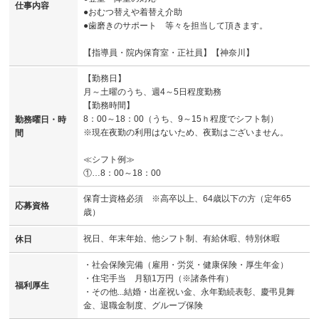
仕事内容
●おむつ替えや着替え介助
●歯磨きのサポート 等々を担当して頂きます。
【指導員・院内保育室・正社員】【神奈川】
【勤務日】
月～土曜のうち、週4～5日程度勤務
【勤務時間】
8：00～18：00（うち、9～15ｈ程度でシフト制）
勤務曜日・時
※現在夜勤の利用はないため、夜勤はございません。
間
≪シフト例≫
①…8：00～18：00
保育士資格必須 ※高卒以上、64歳以下の方（定年65
応募資格
歳）
祝日、年末年始、他シフト制、有給休暇、特別休暇
休日
・社会保険完備（雇用・労災・健康保険・厚生年金）
・住宅手当 月額1万円（※諸条件有）
福利厚生
・その他...結婚・出産祝い金、永年勤続表彰、慶弔見舞
金、退職金制度、グループ保険