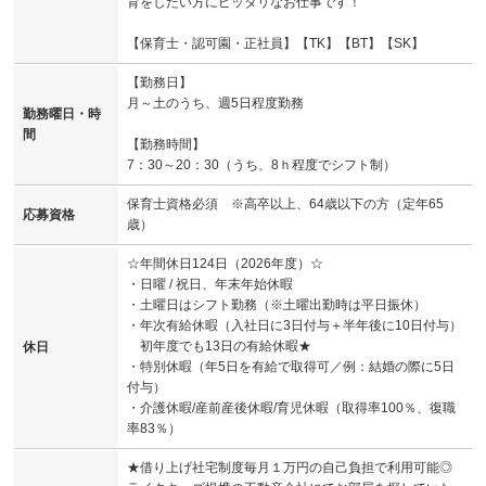
育をしたい方にピッタリなお仕事です！
【保育士・認可園・正社員】【TK】【BT】【SK】
【勤務日】
月～土のうち、週5日程度勤務
勤務曜日・時
間
【勤務時間】
7：30～20：30（うち、8ｈ程度でシフト制）
保育士資格必須 ※高卒以上、64歳以下の方（定年65
応募資格
歳）
☆年間休日124日（2026年度）☆
・日曜 / 祝日、年末年始休暇
・土曜日はシフト勤務（※土曜出勤時は平日振休）
・年次有給休暇（入社日に3日付与＋半年後に10日付与）
初年度でも13日の有給休暇★
休日
・特別休暇（年5日を有給で取得可／例：結婚の際に5日
付与）
・介護休暇/産前産後休暇/育児休暇（取得率100％、復職
率83％）
★借り上げ社宅制度毎月１万円の自己負担で利用可能◎