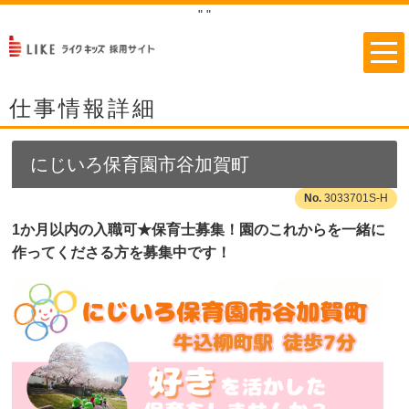
"
"
仕事情報詳細
にじいろ保育園市谷加賀町
3033701S-H
1か月以内の入職可★保育士募集！園のこれからを一緒に
作ってくださる方を募集中です！