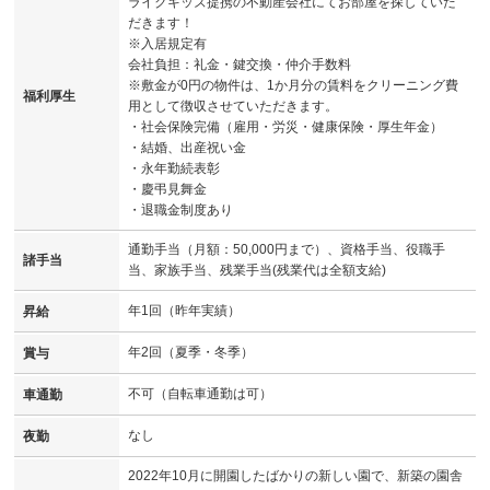
ライクキッズ提携の不動産会社にてお部屋を探していた
だきます！
※入居規定有
会社負担：礼金・鍵交換・仲介手数料
※敷金が0円の物件は、1か月分の賃料をクリーニング費
福利厚生
用として徴収させていただきます。
・社会保険完備（雇用・労災・健康保険・厚生年金）
・結婚、出産祝い金
・永年勤続表彰
・慶弔見舞金
・退職金制度あり
通勤手当（月額：50,000円まで）、資格手当、役職手
諸手当
当、家族手当、残業手当(残業代は全額支給)
年1回（昨年実績）
昇給
年2回（夏季・冬季）
賞与
不可（自転車通勤は可）
車通勤
なし
夜勤
2022年10月に開園したばかりの新しい園で、新築の園舎