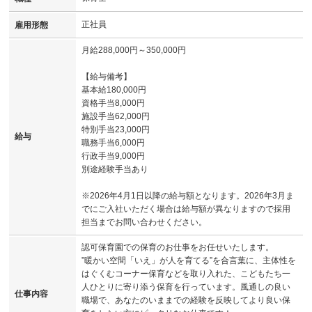
正社員
雇用形態
月給288,000円～350,000円
【給与備考】
基本給180,000円
資格手当8,000円
施設手当62,000円
特別手当23,000円
給与
職務手当6,000円
行政手当9,000円
別途経験手当あり
※2026年4月1日以降の給与額となります。2026年3月ま
でにご入社いただく場合は給与額が異なりますので採用
担当までお問い合わせください。
認可保育園での保育のお仕事をお任せいたします。
”暖かい空間「いえ」が人を育てる”を合言葉に、主体性を
はぐくむコーナー保育などを取り入れた、こどもたち一
人ひとりに寄り添う保育を行っています。風通しの良い
仕事内容
職場で、あなたのいままでの経験を反映してより良い保