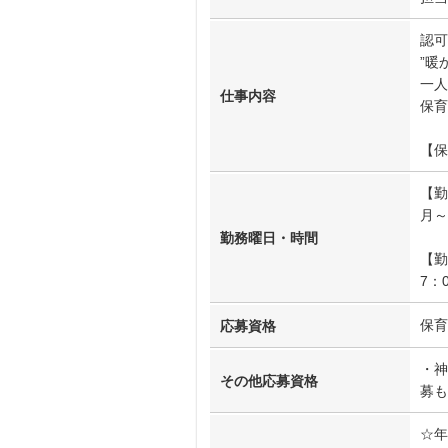
認可
”暖
一人
仕事内容
保育
【保
【勤
月～
勤務曜日・時間
【勤
7：
保育
応募資格
・神
その他応募資格
募も
☆年