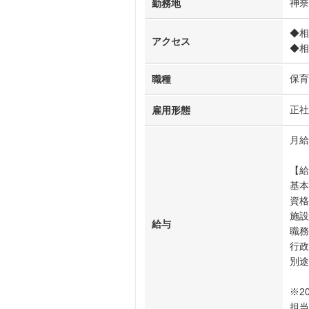
神奈
勤務地
◆相
アクセス
◆相
保育
職種
正社
雇用形態
月給
【給
基本
資格
施設
給与
職務
行政
別途
※2
担当