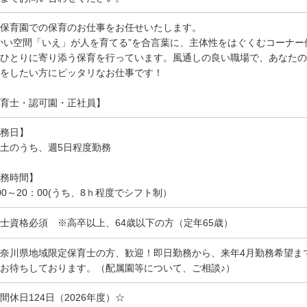
保育園での保育のお仕事をお任せいたします。
かい空間「いえ」が人を育てる”を合言葉に、主体性をはぐくむコーナ
ひとりに寄り添う保育を行っています。風通しの良い職場で、あなたの
をしたい方にピッタリなお仕事です！
育士・認可園・正社員】
務日】
土のうち、週5日程度勤務
務時間】
00～20：00(うち、8ｈ程度でシフト制）
士資格必須 ※高卒以上、64歳以下の方（定年65歳）
奈川県地域限定保育士の方、歓迎！即日勤務から、来年4月勤務希望ま
お待ちしております。（配属園等について、ご相談♪）
間休日124日（2026年度）☆