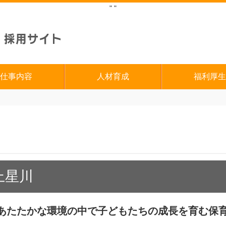
"
"
仕事内容
人材育成
福利厚生
上星川
あたたかな環境の中で子どもたちの成長を育む保