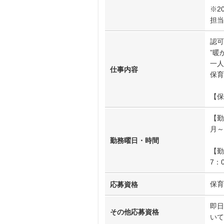
※2
担当
認可
”暖
一人
仕事内容
保育
【保
【勤
月～
勤務曜日・時間
【勤
7：
保育
応募資格
即日
その他応募資格
いて