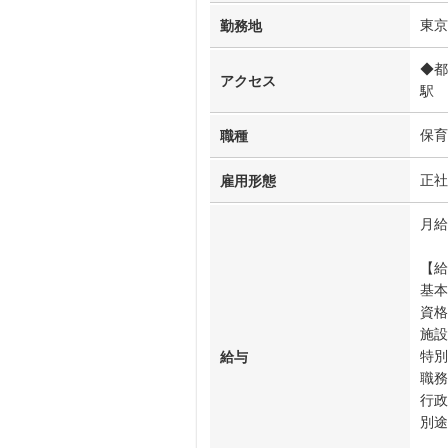
東京
勤務地
◆都
アクセス
駅 
保育
職種
正社
雇用形態
月給
【給
基本
資格
施設
特別
給与
職務
行政
別途