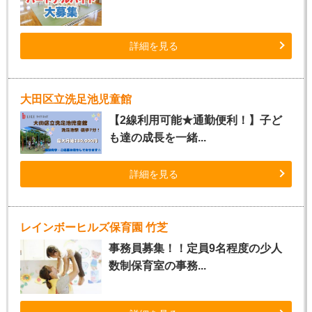
詳細を見る
大田区立洗足池児童館
【2線利用可能★通勤便利！】子ど
も達の成長を一緒...
詳細を見る
レインボーヒルズ保育園 竹芝
事務員募集！！定員9名程度の少人
数制保育室の事務...