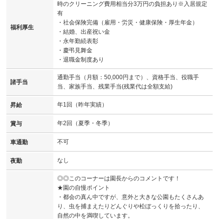
時のクリーニング費用相当分3万円の負担あり※入居規定
有
・社会保険完備（雇用・労災・健康保険・厚生年金）
福利厚生
・結婚、出産祝い金
・永年勤続表彰
・慶弔見舞金
・退職金制度あり
通勤手当（月額：50,000円まで）、資格手当、役職手
諸手当
当、家族手当、残業手当(残業代は全額支給)
年1回（昨年実績）
昇給
年2回（夏季・冬季）
賞与
不可
車通勤
なし
夜勤
◎◎このコーナーは園長からのコメントです！
★園の自慢ポイント
・都会の真ん中ですが、意外と大きな公園もたくさんあ
り、虫を捕まえたりどんぐりや松ぼっくりを拾ったり、
自然の中を満喫しています。