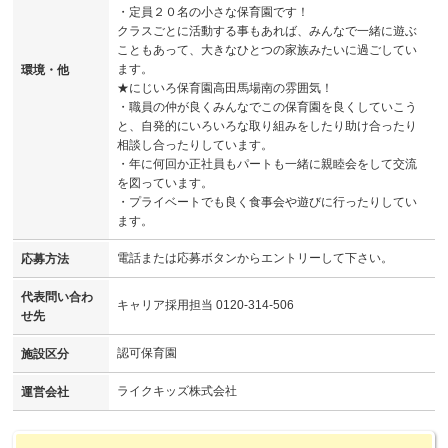
・定員２０名の小さな保育園です！
クラスごとに活動する事もあれば、みんなで一緒に遊ぶ
こともあって、大きなひとつの家族みたいに過ごしてい
ます。
環境・他
★にじいろ保育園高田馬場南の雰囲気！
・職員の仲が良くみんなでこの保育園を良くしていこう
と、自発的にいろいろな取り組みをしたり助け合ったり
相談し合ったりしています。
・年に何回か正社員もパートも一緒に親睦会をして交流
を図っています。
・プライベートでも良く食事会や遊びに行ったりしてい
ます。
電話または応募ボタンからエントリーして下さい。
応募方法
代表問い合わ
キャリア採用担当 0120-314-506
せ先
認可保育園
施設区分
ライクキッズ株式会社
運営会社