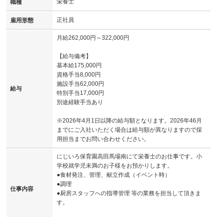
栄養士
職種
正社員
雇用形態
月給262,000円～322,000円
【給与備考】
基本給175,000円
資格手当8,000円
施設手当62,000円
給与
特別手当17,000円
別途経験手当あり
※2026年4月1日以降の給与額となります。2026年46月
までにご入社いただく場合は給与額が異なりますので採
用担当までお問い合わせください。
にじいろ保育園高田馬場南にて栄養士のお仕事です。小
学校就学児未満のお子様をお預かりします。
●食材発注、管理、献立作成（イベント時）
●調理
仕事内容
●厨房スタッフへの指導管理 等の業務を担当して頂きま
す。