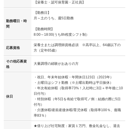
【栄養士・認可保育園・正社員】
【勤務日】
月～土のうち、週5日勤務
勤務曜日・時
間
【勤務時間】
8:00～18:00(うち8h程度シフト制）
栄養士または調理師資格必須 ※高卒以上、64歳以下の
応募資格
方（定年65歳）
その他応募資
大量調理の経験がおありの方
格
・祝日、年末年始休暇・年間休日123日（2023年）
・土曜日はシフト勤務（※土曜出勤時は平日振休）
・年次有給休暇（取得率73%！入社時に3日＋半年後に10
日付与）
休日
・特別休暇（年5日を有給で取得可／例：結婚の際に5日
付与）
・介護休暇/産前産後休暇/育児休暇（取得率100％、復職
率83％）
★借り上げ社宅制度：家賃１万円、敷金礼金なし、退去