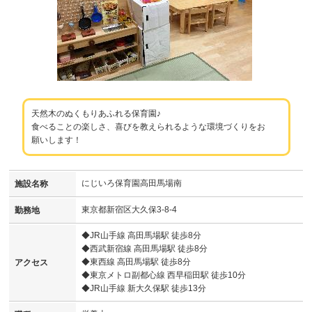
天然木のぬくもりあふれる保育園♪
食べることの楽しさ、喜びを教えられるような環境づくりをお
願いします！
にじいろ保育園高田馬場南
施設名称
東京都新宿区大久保3-8-4
勤務地
◆JR山手線 高田馬場駅 徒歩8分
◆西武新宿線 高田馬場駅 徒歩8分
◆東西線 高田馬場駅 徒歩8分
アクセス
◆東京メトロ副都心線 西早稲田駅 徒歩10分
◆JR山手線 新大久保駅 徒歩13分