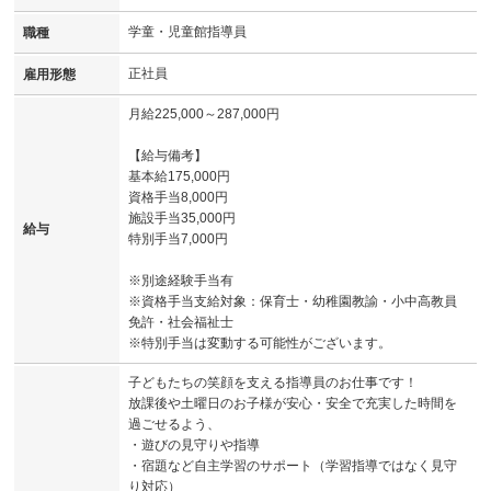
学童・児童館指導員
職種
正社員
雇用形態
月給225,000～287,000円
【給与備考】
基本給175,000円
資格手当8,000円
施設手当35,000円
給与
特別手当7,000円
※別途経験手当有
※資格手当支給対象：保育士・幼稚園教諭・小中高教員
免許・社会福祉士
※特別手当は変動する可能性がございます。
子どもたちの笑顔を支える指導員のお仕事です！
放課後や土曜日のお子様が安心・安全で充実した時間を
過ごせるよう、
・遊びの見守りや指導
・宿題など自主学習のサポート（学習指導ではなく見守
り対応）