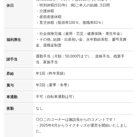
・特別休暇(5日/年) 例)ご本人の結婚...5日間
休日
・介護休暇
・産前産後休暇
・育児休暇（取得率100％、復職率83％）
・社会保険完備（雇用・労災・健康保険・厚生年金）
・その他...結婚・出産祝い金、永年勤続表彰、慶弔見舞
福利厚生
金、退職金制度
通勤手当（月額：50,000円まで）、資格手当、残業手
諸手当
当、家族手当
年1回（昨年実績）
昇給
年2回（夏季・冬季）
賞与
不可（自転車通勤は可）
車通勤
なし
夜勤
◎◎このコーナーは施設長からのコメントです！
・2025年4月からライクキッズが運営を開始いたしまし
た。