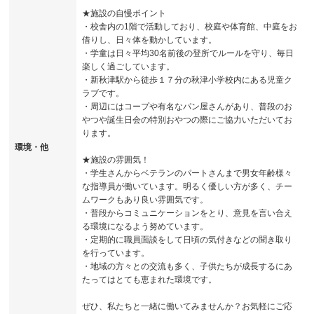
★施設の自慢ポイント
・校舎内の1階で活動しており、校庭や体育館、中庭をお
借りし、日々体を動かしています。
・学童は日々平均30名前後の登所でルールを守り、毎日
楽しく過ごしています。
・新秋津駅から徒歩１７分の秋津小学校内にある児童ク
ラブです。
・周辺にはコープや有名なパン屋さんがあり、普段のお
やつや誕生日会の特別おやつの際にご協力いただいてお
ります。
環境・他
★施設の雰囲気！
・学生さんからベテランのパートさんまで男女年齢様々
な指導員が働いています。明るく優しい方が多く、チー
ムワークもあり良い雰囲気です。
・普段からコミュニケーションをとり、意見を言い合え
る環境になるよう努めています。
・定期的に職員面談をして日頃の気付きなどの聞き取り
を行っています。
・地域の方々との交流も多く、子供たちが成長するにあ
たってはとても恵まれた環境です。
ぜひ、私たちと一緒に働いてみませんか？お気軽にご応