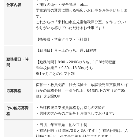
・施設の衛生・安全管理 etc…
仕事内容
学童施設の運営に関わる幅広いお仕事をお任せいたしま
す。
これからの「東村山市立児童館秋津分室」を作っていく
やりがいも感じていただけるお仕事です！
【指導員・学童クラブ・正社員】
【勤務日】月～土のうち、週5日程度
勤務曜日・時
【勤務時間】8:00～20:00のうち、1日8時間程度
間
※学校休業日：9:30～18:30のうち
※1ヶ月ごとのシフト制
保育士・教員免許・社会福祉士・放課後児童支援員 いず
れかの資格必須 ※高卒以上、64歳以下の方（定年65
応募資格
歳） 未経験OK
・放課後児童支援員資格をお持ちの方歓迎
その他応募資
・男性の方からのご応募もお待ちしております♪
格
・日祝、年末年始、他シフト制
・有給休暇（取得率73％と高いです！）有給休暇は、入
社時に3日と、その半年後10日付与されます！