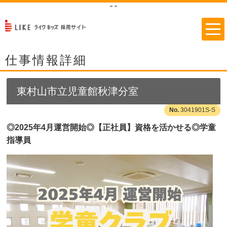
"
"
仕事情報詳細
東村山市立児童館秋津分室
3041901S-S
◎2025年4月運営開始◎【正社員】資格を活かせる◎学童
指導員