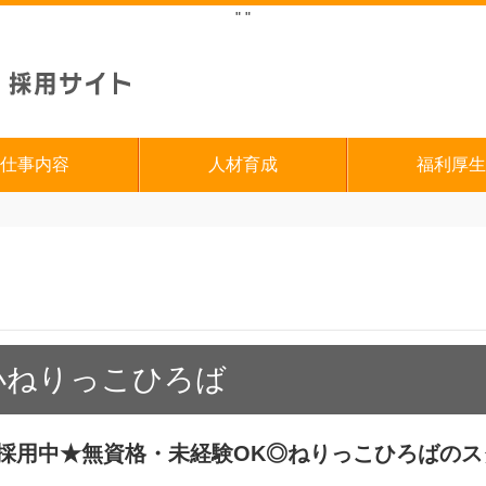
"
"
仕事内容
人材育成
福利厚生
小ねりっこひろば
極採用中★無資格・未経験OK◎ねりっこひろばの