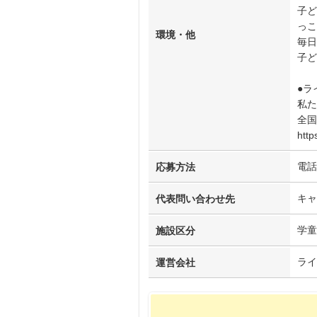
子ど
っこ
環境・他
毎日
子ど
●ラ
私た
全国
http
電話
応募方法
キャ
代表問い合わせ先
学童
施設区分
ライ
運営会社