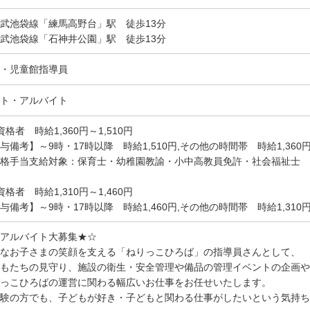
武池袋線「練馬高野台」駅 徒歩13分
武池袋線「石神井公園」駅 徒歩13分
・児童館指導員
ト・アルバイト
資格者 時給1,360円～1,510円
与備考】～9時・17時以降 時給1,510円,その他の時間帯 時給1,360
資格手当支給対象：保育士・幼稚園教諭・小中高教員免許・社会福祉士
資格者 時給1,310円～1,460円
与備考】～9時・17時以降 時給1,460円,その他の時間帯 時給1,310
アルバイト大募集★☆
なお子さまの笑顔を支える「ねりっこひろば」の指導員さんとして、
もたちの見守り、施設の衛生・安全管理や備品の管理イベントの企画やお手伝
っこひろばの運営に関わる幅広いお仕事をお任せいたします。
験の方でも、子どもが好き・子どもと関わる仕事がしたいという気持ち