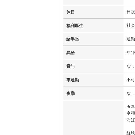
日祝
休日
社会
福利厚生
通勤
諸手当
年1
昇給
なし
賞与
不可
車通勤
なし
夜勤
★2
令和
ろば
経験