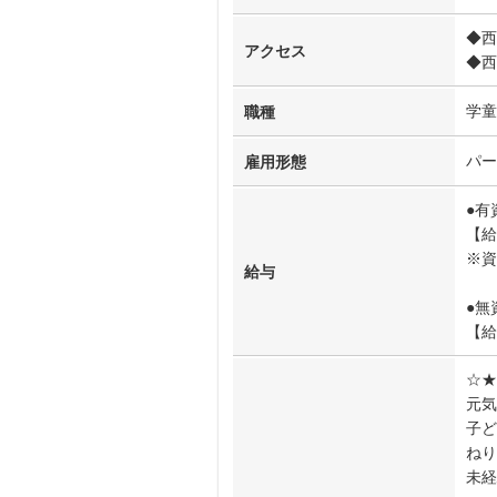
◆西
アクセス
◆西
学童
職種
パー
雇用形態
●有
【給
※
給与
●無
【給
☆★
元気
子ど
ねり
未経