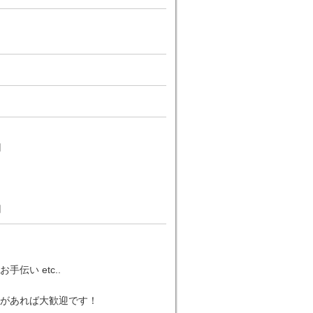
円
円
い etc..
があれば大歓迎です！