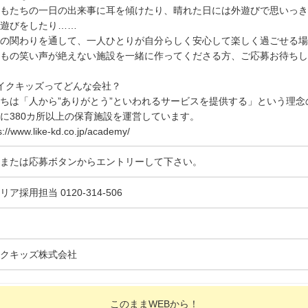
もたちの一日の出来事に耳を傾けたり、晴れた日には外遊びで思いっき
遊びをしたり……
の関わりを通して、一人ひとりが自分らしく安心して楽しく過ごせる場
もの笑い声が絶えない施設を一緒に作ってくださる方、ご応募お待ちし
イクキッズってどんな会社？
ちは「人から”ありがとう”といわれるサービスを提供する」という理念
に380カ所以上の保育施設を運営しています。
s://www.like-kd.co.jp/academy/
または応募ボタンからエントリーして下さい。
リア採用担当 0120-314-506
クキッズ株式会社
このままWEBから！