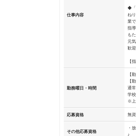
◆「
ねり
仕事内容
業で
指導
もた
元気
歓迎
【指
【勤
【勤
通常
勤務曜日・時間
学校
※上
無資
応募資格
・放
その他応募資格
♪