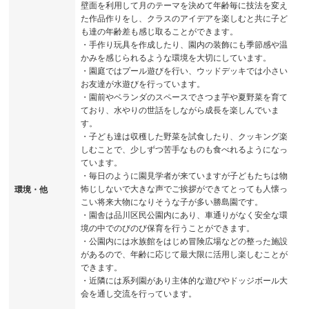
壁面を利用して月のテーマを決めて年齢毎に技法を変え
た作品作りをし、クラスのアイデアを楽しむと共に子ど
も達の年齢差も感じ取ることができます。
・手作り玩具を作成したり、園内の装飾にも季節感や温
かみを感じられるような環境を大切にしています。
・園庭ではプール遊びを行い、ウッドデッキでは小さい
お友達が水遊びを行っています。
・園前やベランダのスペースでさつま芋や夏野菜を育て
ており、水やりの世話をしながら成長を楽しんでいま
す。
・子ども達は収穫した野菜を試食したり、クッキング楽
しむことで、少しずつ苦手なものも食べれるようになっ
ています。
・毎日のように園見学者が来ていますが子どもたちは物
怖じしないで大きな声でご挨拶ができてとっても人懐っ
環境・他
こい将来大物になりそうな子が多い勝島園です。
・園舎は品川区民公園内にあり、車通りがなく安全な環
境の中でのびのび保育を行うことができます。
・公園内には水族館をはじめ冒険広場などの整った施設
があるので、年齢に応じて最大限に活用し楽しむことが
できます。
・近隣には系列園があり主体的な遊びやドッジボール大
会を通し交流を行っています。