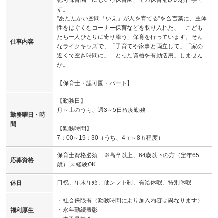
す。
”あたたかい空間「いえ」が人を育てる”を合言葉に、主体
性をはぐくむコーナー保育などを取り入れた、「こども
たち一人ひとりに寄り添う」保育を行っています。そん
仕事内容
なライクキッズで、「子育てや家事と両立して」「家の
近くで空き時間に」「とった資格を有効活用」しません
か。
【保育士・認可園・パート】
【勤務日】
月～土のうち、週3～5日程度勤務
勤務曜日・時
間
【勤務時間】
7：00～19：30（うち、4ｈ～8ｈ程度）
保育士資格必須 ※高卒以上、64歳以下の方（定年65
応募資格
歳） 未経験OK
日祝、年末年始、他シフト制、有給休暇、特別休暇
休日
・社会保険有（勤務時間により加入内容は異なります）
・永年勤続表彰
福利厚生