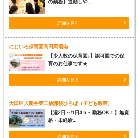
の勤務】通勤しや...
詳細を見る
にじいろ保育園高田馬場南
【少人数の保育園♪】認可園での保
育のお仕事です★...
詳細を見る
大田区入新井第二放課後ひろば（子ども教室）
【週2日～/1日4ｈ～勤務OK！】無資
格・未経験...
詳細を見る