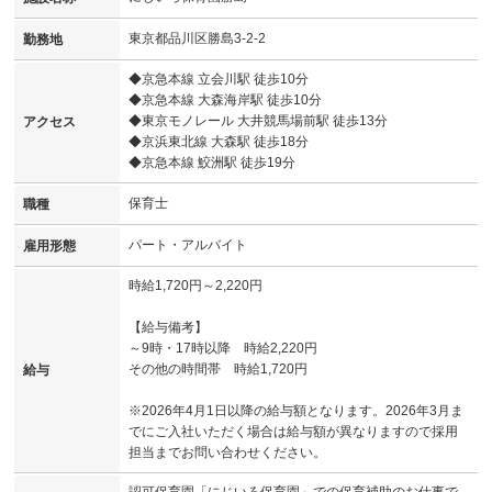
東京都品川区勝島3-2-2
勤務地
◆京急本線 立会川駅 徒歩10分
◆京急本線 大森海岸駅 徒歩10分
◆東京モノレール 大井競馬場前駅 徒歩13分
アクセス
◆京浜東北線 大森駅 徒歩18分
◆京急本線 鮫洲駅 徒歩19分
保育士
職種
パート・アルバイト
雇用形態
時給1,720円～2,220円
【給与備考】
～9時・17時以降 時給2,220円
その他の時間帯 時給1,720円
給与
※2026年4月1日以降の給与額となります。2026年3月ま
でにご入社いただく場合は給与額が異なりますので採用
担当までお問い合わせください。
認可保育園「にじいろ保育園」での保育補助のお仕事で