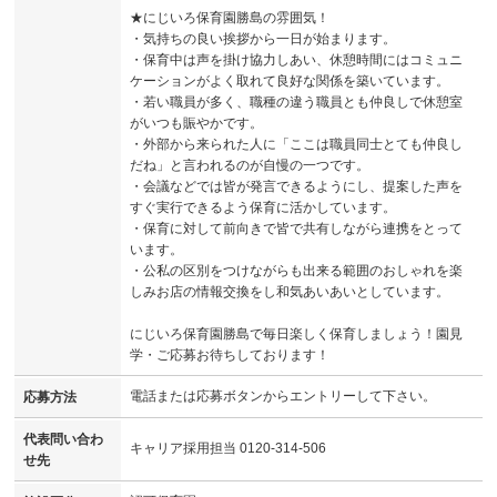
★にじいろ保育園勝島の雰囲気！
・気持ちの良い挨拶から一日が始まります。
・保育中は声を掛け協力しあい、休憩時間にはコミュニ
ケーションがよく取れて良好な関係を築いています。
・若い職員が多く、職種の違う職員とも仲良しで休憩室
がいつも賑やかです。
・外部から来られた人に「ここは職員同士とても仲良し
だね」と言われるのが自慢の一つです。
・会議などでは皆が発言できるようにし、提案した声を
すぐ実行できるよう保育に活かしています。
・保育に対して前向きで皆で共有しながら連携をとって
います。
・公私の区別をつけながらも出来る範囲のおしゃれを楽
しみお店の情報交換をし和気あいあいとしています。
にじいろ保育園勝島で毎日楽しく保育しましょう！園見
学・ご応募お待ちしております！
電話または応募ボタンからエントリーして下さい。
応募方法
代表問い合わ
キャリア採用担当 0120-314-506
せ先