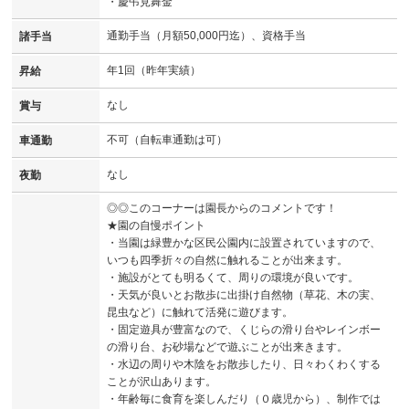
・慶弔見舞金
通勤手当（月額50,000円迄）、資格手当
諸手当
年1回（昨年実績）
昇給
なし
賞与
不可（自転車通勤は可）
車通勤
なし
夜勤
◎◎このコーナーは園長からのコメントです！
★園の自慢ポイント
・当園は緑豊かな区民公園内に設置されていますので、
いつも四季折々の自然に触れることが出来ます。
・施設がとても明るくて、周りの環境が良いです。
・天気が良いとお散歩に出掛け自然物（草花、木の実、
昆虫など）に触れて活発に遊びます。
・固定遊具が豊富なので、くじらの滑り台やレインボー
の滑り台、お砂場などで遊ぶことが出来きます。
・水辺の周りや木陰をお散歩したり、日々わくわくする
ことが沢山あります。
・年齢毎に食育を楽しんだり（０歳児から）、制作では