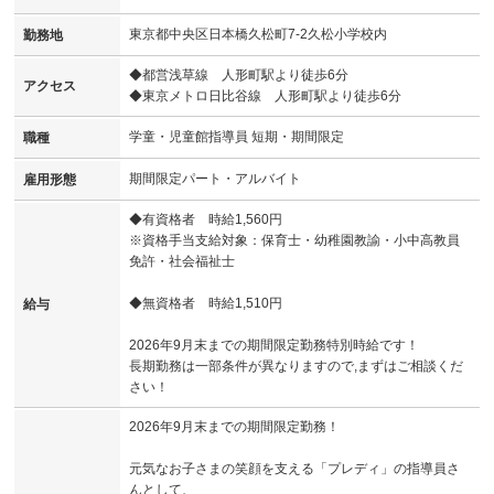
東京都中央区日本橋久松町7-2久松小学校内
勤務地
◆都営浅草線 人形町駅より徒歩6分
アクセス
◆東京メトロ日比谷線 人形町駅より徒歩6分
学童・児童館指導員 短期・期間限定
職種
期間限定パート・アルバイト
雇用形態
◆有資格者 時給1,560円
※資格手当支給対象：保育士・幼稚園教諭・小中高教員
免許・社会福祉士
◆無資格者 時給1,510円
給与
2026年9月末までの期間限定勤務特別時給です！
長期勤務は一部条件が異なりますので,まずはご相談くだ
さい！
2026年9月末までの期間限定勤務！
元気なお子さまの笑顔を支える「プレディ」の指導員さ
んとして、