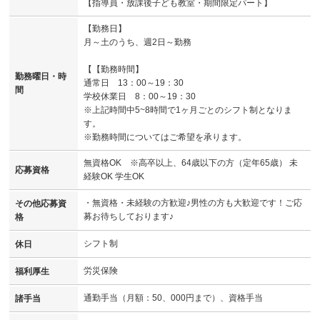
【指導員・放課後子ども教室・期間限定パート】
【勤務日】
月～土のうち、週2日～勤務
【【勤務時間】
勤務曜日・時
通常日 13：00～19：30
間
学校休業日 8：00～19：30
※上記時間中5~8時間で1ヶ月ごとのシフト制となりま
す。
※勤務時間についてはご希望を承ります。
無資格OK ※高卒以上、64歳以下の方（定年65歳） 未
応募資格
経験OK 学生OK
・無資格・未経験の方歓迎♪男性の方も大歓迎です！ご応
その他応募資
募お待ちしております♪
格
シフト制
休日
労災保険
福利厚生
通勤手当（月額：50、000円まで）、資格手当
諸手当