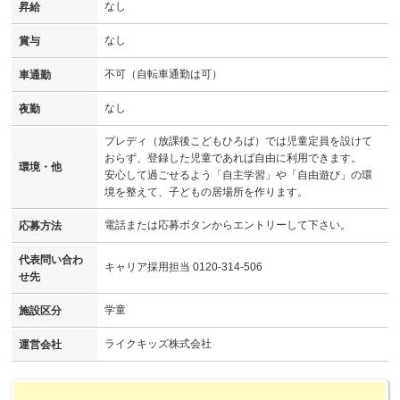
なし
昇給
なし
賞与
不可（自転車通勤は可）
車通勤
なし
夜勤
プレディ（放課後こどもひろば）では児童定員を設けて
おらず、登録した児童であれば自由に利用できます。
環境・他
安心して過ごせるよう「自主学習」や「自由遊び」の環
境を整えて、子どもの居場所を作ります。
電話または応募ボタンからエントリーして下さい。
応募方法
代表問い合わ
キャリア採用担当 0120-314-506
せ先
学童
施設区分
ライクキッズ株式会社
運営会社