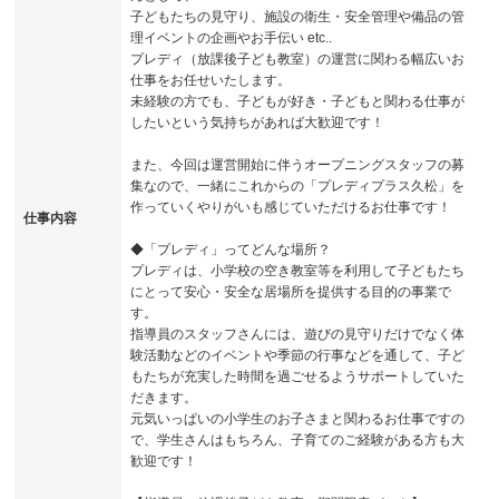
子どもたちの見守り、施設の衛生・安全管理や備品の管
理イベントの企画やお手伝い etc..
プレディ（放課後子ども教室）の運営に関わる幅広いお
仕事をお任せいたします。
未経験の方でも、子どもが好き・子どもと関わる仕事が
したいという気持ちがあれば大歓迎です！
また、今回は運営開始に伴うオープニングスタッフの募
集なので、一緒にこれからの「プレディプラス久松」を
作っていくやりがいも感じていただけるお仕事です！
仕事内容
◆「プレディ」ってどんな場所？
プレディは、小学校の空き教室等を利用して子どもたち
にとって安心・安全な居場所を提供する目的の事業で
す。
指導員のスタッフさんには、遊びの見守りだけでなく体
験活動などのイベントや季節の行事などを通して、子ど
もたちが充実した時間を過ごせるようサポートしていた
だきます。
元気いっぱいの小学生のお子さまと関わるお仕事ですの
で、学生さんはもちろん、子育てのご経験がある方も大
歓迎です！