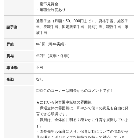
・慶弔見舞金
・退職金制度あり
通勤手当（月額：50、000円まで）、資格手当、施設手
当、役職手当、固定残業手当、特別手当、職務手当、家
諸手当
族手当
年1回（昨年実績）
昇給
年2回（夏季・冬季）
賞与
不可
車通勤
なし
夜勤
◎◎このコーナーは園長からのコメントです！
★にじいろ保育園中板橋の雰囲気
・職場全体の雰囲気は、和やかで個々の意見も自由に発
言できる環境です。
・職員は、全体的に明るく穏やかに保育を展開していま
す。
・園長先生も保育に入り、保育活動についての悩みや意
見も明るくポジティブな気持ちを持って対応していま