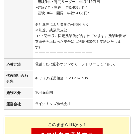
└経験5年・専門リーダー 年収419万円
└経験7年・主任 年収468万円*
└経験10年・園長 年収541万円*
※配属先により変動の可能性あり
※別途、残業代支給
（*上記年収に固定残業代が含まれています。残業時間が
支給分を上回った場合には別途残業代を支給いたしま
す）
ーーーーーーーーーーーーーーーー
電話または応募ボタンからエントリーして下さい。
応募方法
代表問い合わ
キャリア採用担当 0120-314-506
せ先
認可保育園
施設区分
ライクキッズ株式会社
運営会社
このままWEBから！