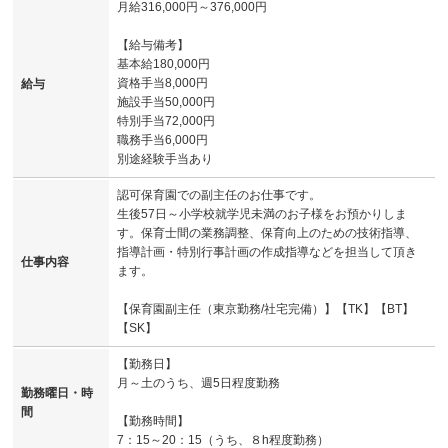
月給316,000円～376,000円
【給与備考】
基本給180,000円
資格手当8,000円
給与
施設手当50,000円
特別手当72,000円
職務手当6,000円
別途経験手当あり
認可保育園での副主任のお仕事です。
生後57日～小学校就学児未満のお子様をお預かりしま
す。保育士間の業務調整、保育向上のための技術指導、
指導計画・特別行事計画の作成指導などを担当して頂き
仕事内容
ます。
【保育園副主任（東京勤務/社宅完備）】【TK】【BT】
【SK】
【勤務日】
月～土のうち、週5日程度勤務
勤務曜日・時
間
【勤務時間】
7：15～20：15（うち、８h程度勤務）