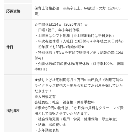
保育士資格必須 ※高卒以上、64歳以下の方（定年65
応募資格
歳）
☆年間休日124日（2026年度）☆
・日曜 / 祝日、年末年始休暇
・土曜日はシフト勤務（※土曜出勤時は平日振休）
・年次有給休暇（入社日に3日付与＋半年後に10日付与）
初年度でも13日の有給休暇★
休日
・特別休暇（年5日を有給で取得可／例：結婚の際に5日
付与）
・介護休暇/産前産後休暇/育児休暇（取得率100％、復職
率83％）
★借り上げ社宅制度毎月１万円の自己負担で利用可能◎
ライクキッズ提携の不動産会社にてお部屋を探していた
だきます！
※入居規定有
会社負担：礼金・鍵交換・仲介手数料
※敷金が0円の物件は、1か月分の賃料をクリーニング費
福利厚生
用として徴収させていただきます。
・社会保険完備（雇用・労災・健康保険・厚生年金）
・結婚、出産祝い金
・永年勤続表彰