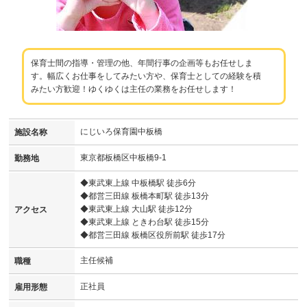
保育士間の指導・管理の他、年間行事の企画等もお任せしま
す。幅広くお仕事をしてみたい方や、保育士としての経験を積
みたい方歓迎！ゆくゆくは主任の業務をお任せします！
にじいろ保育園中板橋
施設名称
東京都板橋区中板橋9-1
勤務地
◆東武東上線 中板橋駅 徒歩6分
◆都営三田線 板橋本町駅 徒歩13分
◆東武東上線 大山駅 徒歩12分
アクセス
◆東武東上線 ときわ台駅 徒歩15分
◆都営三田線 板橋区役所前駅 徒歩17分
主任候補
職種
正社員
雇用形態