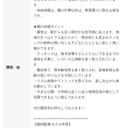
す。
・有給休暇は、園の行事以外は、希望通りに取れる状況
です。
★園の自慢ポイント
・園舎は、駅からも近く穏やかな住宅地にあります。地
域の方々はとてもあたたかく、商店街にも恵まれクッキ
ングの材料の買い出しも子どもたちとともに楽しく買い
物ができます。
・クッキングは、毎月栄養士さんとともにできるまでの
過程を大事に、いろいろな体験を多く取り入れていま
す。
環境・他
・園全体で、異年齢保育を多く取り入れ、多種多様な体
験や思いやりなどを大切にしています。
・リズム体操やリトミックを取り入れ、楽しみながら体
を動かしています。
・大きな公園、小学校も近くにあり地域交流の場として
活躍できるように励んでおります。
ぜひ園見学お待ちしております！
ーーーーーーーーーーーーーーーー
【都内配属 モデル年収】