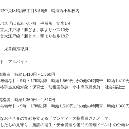
都中央区晴海5丁目3番地5 晴海西小学校内
バス「はるみらい前」停留所 徒歩1分
営大江戸線「勝どき」駅よりバス10分
営大江戸線「勝どき」駅より徒歩18分
・児童館指導員
ト・アルバイト
資格者 時給1,410円～1,560円
与備考】～9時・17時以降 時給1,560円,その他の時間帯 時給1,410
資格手当支給対象：保育士・幼稚園教諭・小中高教員免許・社会福祉士
資格者 時給1,360円～1,510円
与備考】～9時・17時以降 時給1,510円,その他の時間帯 時給1,360
なお子さまの笑顔を支える「プレディ」の指導員さんとして、
もたちの見守り、施設の衛生・安全管理や備品の管理イベントの企画やお手伝