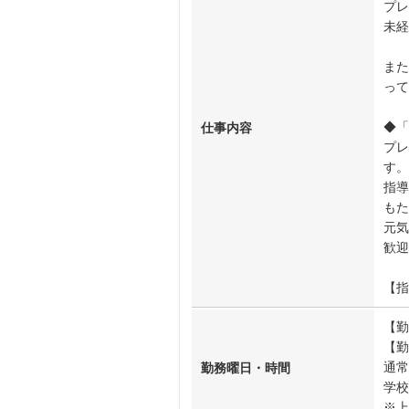
プレ
未経
また
って
◆「
仕事内容
プ
す。
指導
もた
元気
歓迎
【指
【勤
【勤
通常
勤務曜日・時間
学校
※上