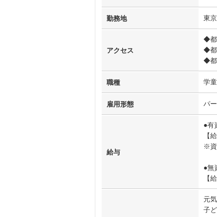
東京
勤務地
◆都
◆都
アクセス
◆都
学童
職種
パー
雇用形態
●有
【給
※
給与
●無
【給
元気
子ど