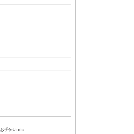
円
円
い etc..