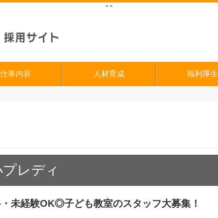
"
"
仕事内容
人材育成
福利厚生
小プレディ
・未経験OK◎子ども教室のスタッフ大募集！