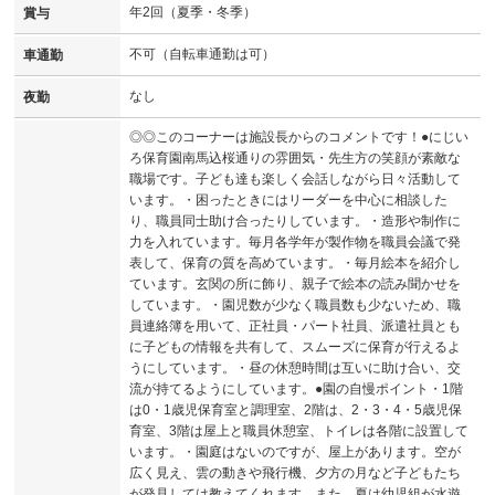
年2回（夏季・冬季）
賞与
不可（自転車通勤は可）
車通勤
なし
夜勤
◎◎このコーナーは施設長からのコメントです！●にじい
ろ保育園南馬込桜通りの雰囲気・先生方の笑顔が素敵な
職場です。子ども達も楽しく会話しながら日々活動して
います。・困ったときにはリーダーを中心に相談した
り、職員同士助け合ったりしています。・造形や制作に
力を入れています。毎月各学年が製作物を職員会議で発
表して、保育の質を高めています。・毎月絵本を紹介し
ています。玄関の所に飾り、親子で絵本の読み聞かせを
しています。・園児数が少なく職員数も少ないため、職
員連絡簿を用いて、正社員・パート社員、派遣社員とも
に子どもの情報を共有して、スムーズに保育が行えるよ
うにしています。・昼の休憩時間は互いに助け合い、交
流が持てるようにしています。●園の自慢ポイント・1階
は0・1歳児保育室と調理室、2階は、2・3・4・5歳児保
育室、3階は屋上と職員休憩室、トイレは各階に設置して
います。・園庭はないのですが、屋上があります。空が
広く見え、雲の動きや飛行機、夕方の月など子どもたち
が発見しては教えてくれます。また、夏は幼児組が水遊