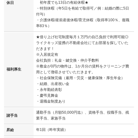
初年度でも13日の有給休暇★
休日
・特別休暇（年5日を有給で取得可／例：結婚の際に5日
付与）
・介護休暇/産前産後休暇/育児休暇（取得率100％、復職
率83％）
★借り上げ社宅制度毎月１万円の自己負担で利用可能◎
ライクキッズ提携の不動産会社にてお部屋を探していた
だきます！
※入居規定有
会社負担：礼金・鍵交換・仲介手数料
※敷金が0円の物件は、1か月分の賃料をクリーニング費
福利厚生
用として徴収させていただきます。
・社会保険完備（雇用・労災・健康保険・厚生年金）
・結婚、出産祝い金
・永年勤続表彰
・慶弔見舞金
・退職金制度あり
通勤手当（月額50,000円迄）、資格手当、役職手当、残
諸手当
業手当、家族手当
年1回（昨年実績）
昇給