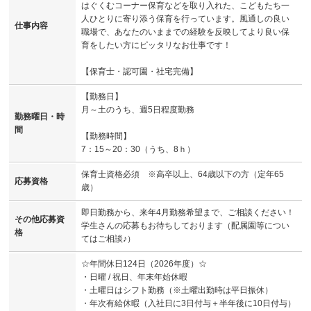
はぐくむコーナー保育などを取り入れた、こどもたち一
人ひとりに寄り添う保育を行っています。風通しの良い
仕事内容
職場で、あなたのいままでの経験を反映してより良い保
育をしたい方にピッタリなお仕事です！
【保育士・認可園・社宅完備】
【勤務日】
月～土のうち、週5日程度勤務
勤務曜日・時
間
【勤務時間】
7：15～20：30（うち、8ｈ）
保育士資格必須 ※高卒以上、64歳以下の方（定年65
応募資格
歳）
即日勤務から、来年4月勤務希望まで、ご相談ください！
その他応募資
学生さんの応募もお待ちしております（配属園等につい
格
てはご相談♪）
☆年間休日124日（2026年度）☆
・日曜 / 祝日、年末年始休暇
・土曜日はシフト勤務（※土曜出勤時は平日振休）
・年次有給休暇（入社日に3日付与＋半年後に10日付与）