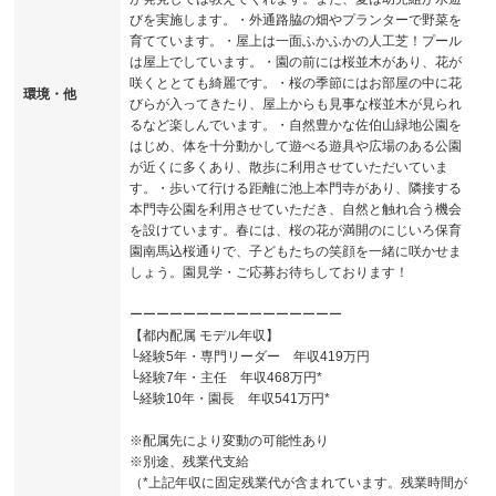
びを実施します。・外通路脇の畑やプランターで野菜を
育てています。・屋上は一面ふかふかの人工芝！プール
は屋上でしています。・園の前には桜並木があり、花が
咲くととても綺麗です。・桜の季節にはお部屋の中に花
環境・他
びらが入ってきたり、屋上からも見事な桜並木が見られ
るなど楽しんでいます。・自然豊かな佐伯山緑地公園を
はじめ、体を十分動かして遊べる遊具や広場のある公園
が近くに多くあり、散歩に利用させていただいていま
す。・歩いて行ける距離に池上本門寺があり、隣接する
本門寺公園を利用させていただき、自然と触れ合う機会
を設けています。春には、桜の花が満開のにじいろ保育
園南馬込桜通りで、子どもたちの笑顔を一緒に咲かせま
しょう。園見学・ご応募お待ちしております！
ーーーーーーーーーーーーーーーー
【都内配属 モデル年収】
└経験5年・専門リーダー 年収419万円
└経験7年・主任 年収468万円*
└経験10年・園長 年収541万円*
※配属先により変動の可能性あり
※別途、残業代支給
（*上記年収に固定残業代が含まれています。残業時間が