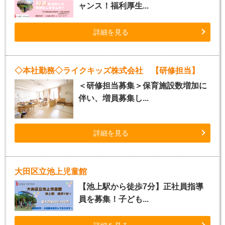
ャンス！福利厚生...
詳細を見る
◇本社勤務◇ライクキッズ株式会社 【研修担当】
＜研修担当募集＞保育施設数増加に
伴い、増員募集し...
詳細を見る
大田区立池上児童館
【池上駅から徒歩7分】正社員指導
員を募集！子ども...