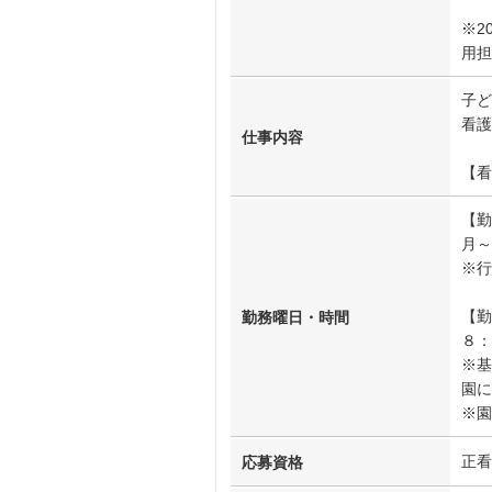
※2
用担
子ど
看護
仕事内容
【看
【勤
月～
※行
【勤
勤務曜日・時間
８：
※基
園に
※園
正看
応募資格