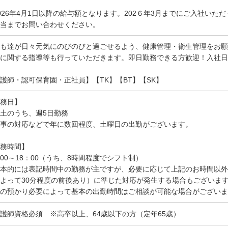
026年4月1日以降の給与額となります。202６年3月までにご入社い
当までお問い合わせください。
も達が日々元気にのびのびと過ごせるよう、健康管理・衛生管理をお願
に関する指導等も行っていただきます。即日勤務できる方歓迎！入社日
護師・認可保育園・正社員】【TK】【BT】【SK】
務日】
土のうち、週5日勤務
事の対応などで年に数回程度、土曜日の出勤がございます。
務時間】
00～18：00（うち、8時間程度でシフト制）
本的には表記時間中の勤務が主ですが、必要に応じて上記のお時間以外で開
よって30分程度の前後あり）に準じた対応が発生する場合もございま
の預かり必要によって基本の出勤時間はご相談が可能な場合がございま
護師資格必須 ※高卒以上、64歳以下の方（定年65歳）