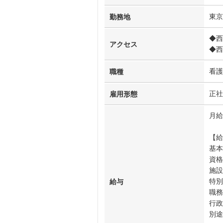
東京
勤務地
◆西
アクセス
◆西
看護
職種
正社
雇用形態
月給3
【給
基本
資格
施設
特別
給与
職務
行政
別途