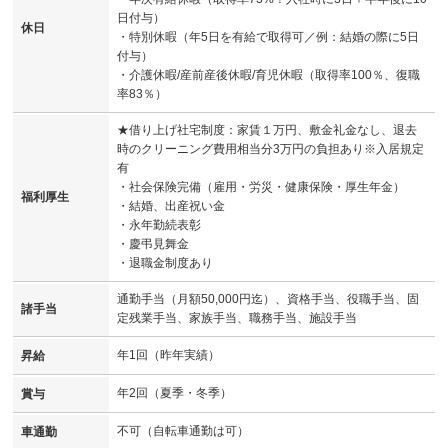
日付与）
休日
・特別休暇（年5日を有給で取得可／例：結婚の際に5日
付与）
・介護休暇/産前産後休暇/育児休暇（取得率100％、復職
率83％）
★借り上げ社宅制度：家賃１万円、敷金礼金なし、退去
時のクリーニング費用相当分3万円の負担あり※入居規定
有
・社会保険完備（雇用・労災・健康保険・厚生年金）
福利厚生
・結婚、出産祝い金
・永年勤続表彰
・慶弔見舞金
・退職金制度あり
通勤手当（月額50,000円迄）、資格手当、役職手当、固
諸手当
定残業手当、家族手当、職務手当、施設手当
年1回（昨年実績）
昇給
年2回（夏季・冬季）
賞与
不可（自転車通勤は可）
車通勤