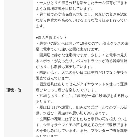
・一人ひとりの得意分野を活かしたチーム保育ができる
ような職場環境を目指しています。
・異年齢での交流保育も大切にし、お互いの良さを認め
ながら保育力を高めていけるような取り組みも行ってい
ます。
●園の自慢ポイント
・最寄りの駅からは歩いて10分なので、幼児クラスの遠
足は電車で少し遠い公園に出かけます。
・園周辺は静かな住宅街ですが、少し歩くと電車の見え
るスポットがあったり、バスやトラックが通る幹線道路
があり、お散歩も充実しています。
・園庭が広く、天気の良い日には午前だけでなく午後も
園庭で遊んでいます。
・固定遊具はありませんがタイヤやマットを使って運動
遊びやごっこ遊びを楽しんでいます。
環境・他
・砂場もあり、０，1，2歳児が一緒に砂遊びをする日も
あります。
・夏は日よけを設置し、組み立て式プールでのプール活
動、水遊び、泥遊びを思い切り楽しみます。
・玄関横の花壇には子どもたちと季節の花を植えていま
す。今年はサツマイモの苗を植えてみたので収穫できる
のを楽しみにしています。また、プランターで野菜栽培
もしています。