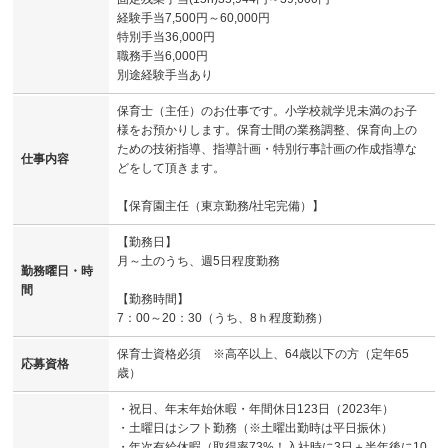
経験手当7,500円～60,000円
特別手当36,000円
職務手当6,000円
別途経験手当あり
保育士（主任）のお仕事です。小学校就学児未満のお子
様をお預かりします。保育士間の業務調整、保育向上の
ための技術指導、指導計画・特別行事計画の作成指導な
仕事内容
どをして頂きます。
【保育園主任（東京勤務/社宅完備）】
【勤務日】
月～土のうち、週5日程度勤務
勤務曜日・時
間
【勤務時間】
7：00～20：30（うち、8ｈ程度勤務）
保育士資格必須 ※高卒以上、64歳以下の方（定年65
応募資格
歳）
・祝日、年末年始休暇・年間休日123日（2023年）
・土曜日はシフト勤務（※土曜出勤時は平日振休）
・年次有給休暇（取得率73%！入社時に3日＋半年後に10