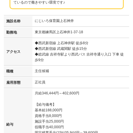
ているので働きやすい環境です♪
にじいろ保育園上石神井
施設名称
東京都練馬区上石神井1-37-18
勤務地
◆西武新宿線 上石神井駅 徒歩8分
◆西武新宿線 武蔵関駅 徒歩15分
アクセス
◆総武線 吉祥寺駅より西武バス 吉祥寺通り入口 下車 徒
歩9分
主任候補
職種
正社員
雇用形態
月給346,444円～402,600円
【給与備考】
基本給188,000円
資格手当8,000円
施設手当25,000円
給与
役職手当40,000円
固定残業手当(15h)35,944円～39,600円