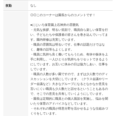
なし
夜勤
◎◎このコーナーは園長からのコメントです！
●にじいろ保育園上石神井の雰囲気
・元気な挨拶、明るい笑顔で、職員自ら楽しい保育を行
い、子どもたちや保護者の皆さんを巻き込んでいってま
す。園内研修は充実しています。
・職員の雰囲気は明るいです。仕事の話題だけではな
く、趣味の話等もよくします。
・職員に気持ち良く働いてもらうため、有休や振休を上
手に利用し、一人ひとりが気持ちをリセットできるよう
にしています。お互いに休みの日は協力しあい、仕事を
しています。
・職員の人数が多い園ですので、まずは少人数でのディ
スカッションを大切にしています。（クラス会議やリー
ダー会議など）大きなグループになるとなかなか意見を
言いにくい職員も少人数だと話せるということもあるの
で、そこでの意見を共有していくようにしています。
・園長は定期的に職員との個人面談を実施し、悩みを聞
いたり保育のアドバイスなどしています。
・それぞれの職員が得意分野を活かせるような仕組みづ
くりをしています。