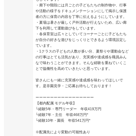
・廊下や階段には月ごとの子どもたちの制作物や、行事
や活動の様子をドキュメンテーションにして掲示し保護
者の方に保育の内容を丁寧に伝えるようにしています。
・夏場は暑さが厳しく戸外活動が行えないため、広い廊
下を利用して運動遊びをしています。
・各保育室は広々としていてコーナーごとに子どもたち
が自分の好きな遊びをじっくりとできるよう環境設定し
ています。
・1クラスの子どもの人数が多い分、夏祭りや運動会など
の行事はとても活気があり、充実感や達成感を職員みん
なで味わうことができます。そんな経験を重ねていくこ
とで協働性を高めていきたいと思っています。
皆さんにも一緒に充実感や達成感を味わってほしいで
す。是非園見学・ご応募お待ちしております！
ーーーーーーーーーーーーーーーー
【都内配属 モデル年収】
└経験5年・専門リーダー 年収419万円
└経験7年・主任 年収468万円*
└経験10年・園長 年収541万円*
※配属先により変動の可能性あり