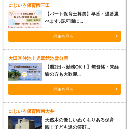
にじいろ保育園三田
【パート保育士募集】早番・遅番選
べます♪認可園に...
詳細を見る
大田区仲池上児童館池雪分室
【週2日～勤務OK！】無資格・未経
験の方も大歓迎...
詳細を見る
にじいろ保育園南大井
天然木の優しいぬくもりある保育
園！子ども達の笑顔...