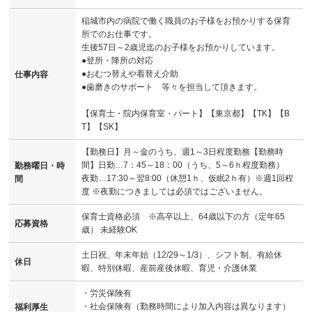
稲城市内の病院で働く職員のお子様をお預かりする保育
所でのお仕事です。
生後57日～2歳児迄のお子様をお預かりしています。
●登所・降所の対応
●おむつ替えや着替え介助
仕事内容
●歯磨きのサポート 等々を担当して頂きます。
【保育士・院内保育室・パート】【東京都】【TK】【B
T】【SK】
【勤務日】月～金のうち、週1～3日程度勤務【勤務時
間】日勤…7：45～18：00（うち、5～6ｈ程度勤務）
勤務曜日・時
夜勤…17:30～翌8:00（休憩1ｈ、仮眠2ｈ有）※週1回程
間
度 ※夜勤につきましては必須ではございません。
保育士資格必須 ※高卒以上、64歳以下の方（定年65
応募資格
歳） 未経験OK
土日祝、年末年始（12/29～1/3）、シフト制、有給休
休日
暇、特別休暇、産前産後休暇、育児・介護休業
・労災保険有
・社会保険有（勤務時間により加入内容は異なります）
福利厚生