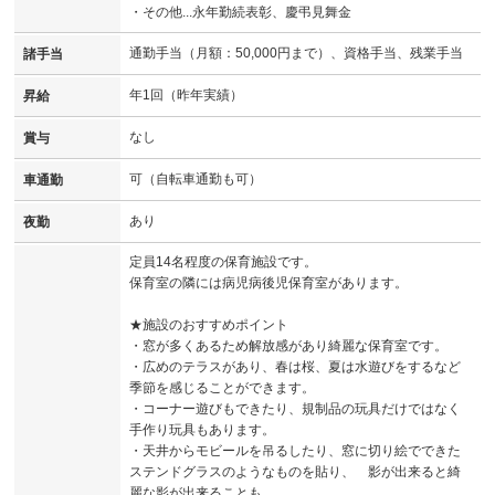
・その他...永年勤続表彰、慶弔見舞金
通勤手当（月額：50,000円まで）、資格手当、残業手当
諸手当
年1回（昨年実績）
昇給
なし
賞与
可（自転車通勤も可）
車通勤
あり
夜勤
定員14名程度の保育施設です。
保育室の隣には病児病後児保育室があります。
★施設のおすすめポイント
・窓が多くあるため解放感があり綺麗な保育室です。
・広めのテラスがあり、春は桜、夏は水遊びをするなど
季節を感じることができます。
・コーナー遊びもできたり、規制品の玩具だけではなく
手作り玩具もあります。
・天井からモビールを吊るしたり、窓に切り絵でできた
ステンドグラスのようなものを貼り、 影が出来ると綺
麗な影が出来ることも