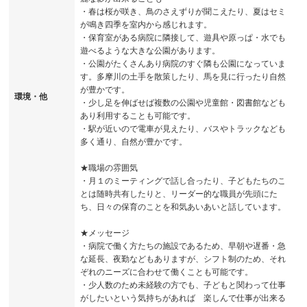
・春は桜が咲き、鳥のさえずりが聞こえたり、夏はセミ
が鳴き四季を室内から感じれます。
・保育室がある病院に隣接して、遊具や原っぱ・水でも
遊べるような大きな公園があります。
・公園がたくさんあり病院のすぐ隣も公園になっていま
す。多摩川の土手を散策したり、馬を見に行ったり自然
が豊かです。
環境・他
・少し足を伸ばせば複数の公園や児童館・図書館なども
あり利用することも可能です。
・駅が近いので電車が見えたり、バスやトラックなども
多く通り、自然が豊かです。
★職場の雰囲気
・月１のミーティングで話し合ったり、子どもたちのこ
とは随時共有したりと、リーダー的な職員が先頭にた
ち、日々の保育のことを和気あいあいと話しています。
★メッセージ
・病院で働く方たちの施設であるため、早朝や遅番・急
な延長、夜勤などもありますが、シフト制のため、それ
ぞれのニーズに合わせて働くことも可能です。
・少人数のため未経験の方でも、子どもと関わって仕事
がしたいという気持ちがあれば 楽しんで仕事が出来る