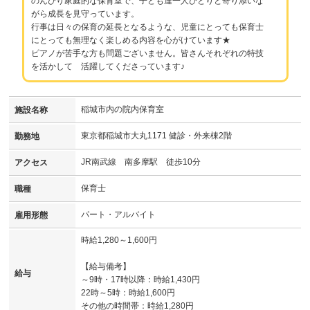
のんびり家庭的な保育室で、子ども達一人ひとりと寄り添いな
がら成長を見守っています。
行事は日々の保育の延長となるような、児童にとっても保育士
にとっても無理なく楽しめる内容を心がけています★
ピアノが苦手な方も問題ございません。皆さんそれぞれの特技
を活かして 活躍してくださっています♪
稲城市内の院内保育室
施設名称
東京都稲城市大丸1171 健診・外来棟2階
勤務地
JR南武線 南多摩駅 徒歩10分
アクセス
保育士
職種
パート・アルバイト
雇用形態
時給1,280～1,600円
【給与備考】
給与
～9時・17時以降：時給1,430円
22時～5時：時給1,600円
その他の時間帯：時給1,280円