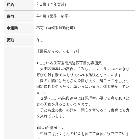
年1回（昨年実績）
昇給
年2回（夏季・冬季）
賞与
不可（自転車通勤は可）
車通勤
なし
夜勤
【園長からのメッセージ】
●にじいろ保育園南馬込四丁目の雰囲気
・大田区南馬込の高台に位置し、エントランスの大きな
窓から射す陽で温もりあふれる施設となっています。
・園の近隣にはたくさん公園があり、鬼ごっこをしたり
固定遊具を使ったり元気いっぱい日々、体を動かしてい
ます。
・２階へ上がる階段途中には調理室が覗ける窓があり給
食の工程を見ることができます。
・子ども達の食への興味、関心を育てるよう食育にも力
を入れています。
●園の自慢ポイント
・中庭ではたくさんの野菜を育てて食育に役立てていま