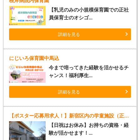
根岸病院内保育園
【乳児のみの小規模保育園での正社
員保育士のオシゴ...
詳細を見る
にじいろ保育園中馬込
今まで培ってきた経験を活かせるチ
ャンス！福利厚生...
詳細を見る
【ポスター応募用求人！】新宿区内の学童施設（正社員指導員）
【日祝はお休み】お持ちの資格・経
験が活かせます！...