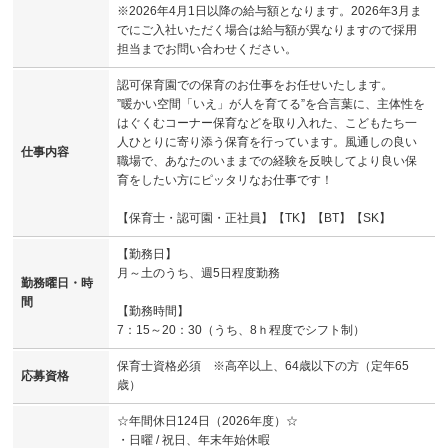
※2026年4月1日以降の給与額となります。2026年3月ま
でにご入社いただく場合は給与額が異なりますので採用
担当までお問い合わせください。
認可保育園での保育のお仕事をお任せいたします。
”暖かい空間「いえ」が人を育てる”を合言葉に、主体性を
はぐくむコーナー保育などを取り入れた、こどもたち一
人ひとりに寄り添う保育を行っています。風通しの良い
仕事内容
職場で、あなたのいままでの経験を反映してより良い保
育をしたい方にピッタリなお仕事です！
【保育士・認可園・正社員】【TK】【BT】【SK】
【勤務日】
月～土のうち、週5日程度勤務
勤務曜日・時
間
【勤務時間】
7：15～20：30（うち、8ｈ程度でシフト制）
保育士資格必須 ※高卒以上、64歳以下の方（定年65
応募資格
歳）
☆年間休日124日（2026年度）☆
・日曜 / 祝日、年末年始休暇