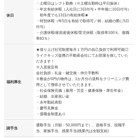
・土曜日はシフト勤務（※土曜出勤時は平日振休）
・年次有給休暇（入社日に3日付与＋半年後に10日付与）
初年度でも13日の有給休暇★
休日
・特別休暇（年5日を有給で取得可／例：結婚の際に5日
付与）
・介護休暇/産前産後休暇/育児休暇（取得率100％、復職
率83％）
★借り上げ社宅制度毎月１万円の自己負担で利用可能◎
ライクキッズ提携の不動産会社にてお部屋を探していた
だきます！
※入居規定有
会社負担：礼金・鍵交換・仲介手数料
※敷金が0円の物件は、1か月分の賃料をクリーニング費
福利厚生
用として徴収させていただきます。
・社会保険完備（雇用・労災・健康保険・厚生年金）
・結婚、出産祝い金
・永年勤続表彰
・慶弔見舞金
・退職金制度あり
通勤手当（月額：50,000円まで）、資格手当、役職手
諸手当
当、家族手当、残業手当(残業代は全額支給)