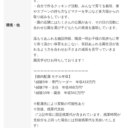
す。
・自分で作るクッキング活動、みんなで育てる栽培、箸
やスプーンの持ち方などマナーを学ぶなど多方面からの
取り組みをしています。
・園の近隣にはたくさんの公園があり、その日の活動に
環境・他
合わせ公園を選び子どもたちの発達を援助しています。
温もりあふれる施設同様、職員一同お子様の気持ちに寄
り添う温かい保育をおこない、笑顔あふれる園生活が送
れるよう力を合わせお子さまの成長を見守っていきま
す。
園見学ぜひお待ちしております！
ーーーーーーーーーーーーーーーー
【都内配属 モデル年収】
└経験5年・専門リーダー 年収419万円
└経験7年・主任 年収468万円*
└経験10年・園長 年収541万円*
※配属先により変動の可能性あり
※別途、残業代支給
（*上記年収に固定残業代が含まれています。残業時間が
支給分を上回った場合には別途残業代を支給いたしま
す）