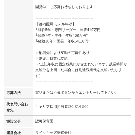
園見学・ご応募お待ちしております！
ーーーーーーーーーーーーーーーー
【都内配属 モデル年収】
└経験5年・専門リーダー 年収419万円
└経験7年・主任 年収468万円*
└経験10年・園長 年収541万円*
※配属先により変動の可能性あり
※別途、残業代支給
（*上記年収に固定残業代が含まれています。残業時間が
支給分を上回った場合には別途残業代を支給いたしま
す）
ーーーーーーーーーーーーーーーー
電話または応募ボタンからエントリーして下さい。
応募方法
代表問い合わ
キャリア採用担当 0120-314-506
せ先
認可保育園
施設区分
ライクキッズ株式会社
運営会社