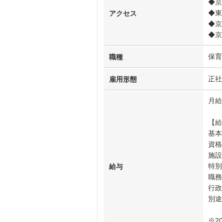
◆京
◆東
アクセス
◆京
◆京
保育
職種
正社
雇用形態
月給
【給
基本
資格
施設
特別
給与
職務
行政
別途
※2