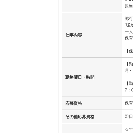
担当
認可
”暖
一人
仕事内容
保育
【保
【勤
月～
勤務曜日・時間
【勤
7：
保育
応募資格
即日
その他応募資格
☆年