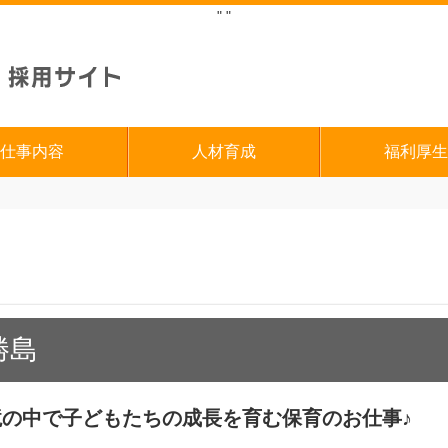
"
"
仕事内容
人材育成
福利厚生
勝島
の中で子どもたちの成長を育む保育のお仕事♪