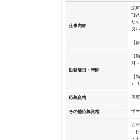
認可
”あ
たち
仕事内容
良い
【保
【勤
月～
勤務曜日・時間
【勤
7：
保育
応募資格
学生
その他応募資格
☆年
・日
・土