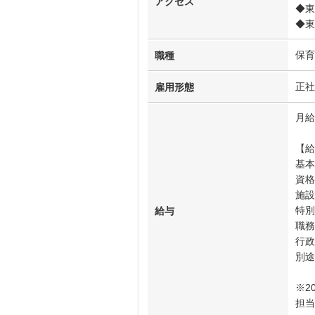
アクセス
◆東
◆東
保育
職種
正社
雇用形態
月給
【給
基本
資格
施設
特別
給与
職務
行政
別途
※2
担当