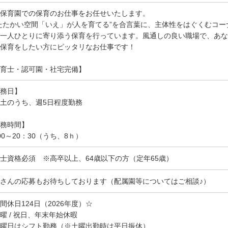
保育園での保育のお仕事をお任せいたします。
たたかい空間「いえ」が人を育てる”を合言葉に、主体性をはぐくむコ
一人ひとりに寄り添う保育を行っています。風通しの良い職場で、あな
保育をしたい方にピッタリなお仕事です！
育士・認可園・社宅完備】
務日】
土のうち、週5日程度勤務
務時間】
00～20：30（うち、8ｈ）
士資格必須 ※高卒以上、64歳以下の方（定年65歳）
さんの応募もお待ちしております（配属園等についてはご相談♪）
間休日124日（2026年度）☆
曜 / 祝日、年末年始休暇
曜日はシフト勤務（※土曜出勤時は平日振休）