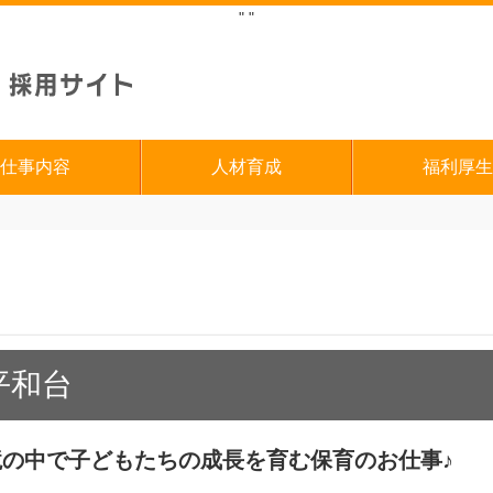
"
"
仕事内容
人材育成
福利厚生
平和台
の中で子どもたちの成長を育む保育のお仕事♪