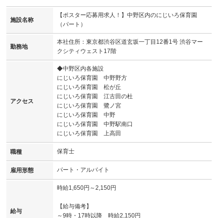
【ポスター応募用求人！】中野区内のにじいろ保育園
施設名称
（パート）
本社住所：東京都渋谷区道玄坂一丁目12番1号 渋谷マー
勤務地
クシティウェスト17階
◆中野区内各施設
にじいろ保育園 中野野方
にじいろ保育園 松が丘
にじいろ保育園 江古田の杜
アクセス
にじいろ保育園 鷺ノ宮
にじいろ保育園 中野
にじいろ保育園 中野駅南口
にじいろ保育園 上高田
保育士
職種
パート・アルバイト
雇用形態
時給1,650円～2,150円
【給与備考】
給与
～9時・17時以降 時給2,150円