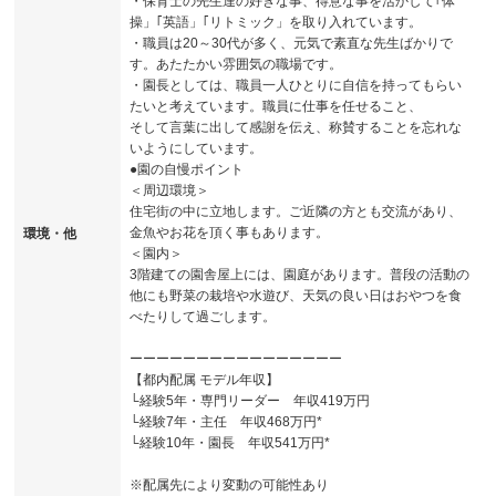
・保育士の先生達の好きな事、得意な事を活かして｢体
操」｢英語」｢リトミック」を取り入れています。
・職員は20～30代が多く、元気で素直な先生ばかりで
す。あたたかい雰囲気の職場です。
・園長としては、職員一人ひとりに自信を持ってもらい
たいと考えています。職員に仕事を任せること、
そして言葉に出して感謝を伝え、称賛することを忘れな
いようにしています。
●園の自慢ポイント
＜周辺環境＞
住宅街の中に立地します。ご近隣の方とも交流があり、
金魚やお花を頂く事もあります。
環境・他
＜園内＞
3階建ての園舎屋上には、園庭があります。普段の活動の
他にも野菜の栽培や水遊び、天気の良い日はおやつを食
べたりして過ごします。
ーーーーーーーーーーーーーーーー
【都内配属 モデル年収】
└経験5年・専門リーダー 年収419万円
└経験7年・主任 年収468万円*
└経験10年・園長 年収541万円*
※配属先により変動の可能性あり