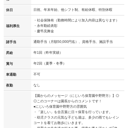
日祝、年末年始、他シフト制、有給休暇、特別休暇
休日
・社会保険有（勤務時間により加入内容は異なります）
・永年勤続表彰
福利厚生
・慶弔見舞金
通勤手当（月額50,000円迄）、資格手当、施設手当
諸手当
年1回（昨年実績）
昇給
年2回（夏季・冬季）
賞与
不可
車通勤
なし
夜勤
【園からのメッセージ（にじいろ保育園中野野方）】◎
◎このコーナーは園長からのコメントです！
●にじいろ保育園中野野方の雰囲気
・「楽しい」を合言葉に日々保育を行っています。
・幼児クラスの元気な子ども達は、多少の雨でもレイン
コートを着てお散歩にいきます。