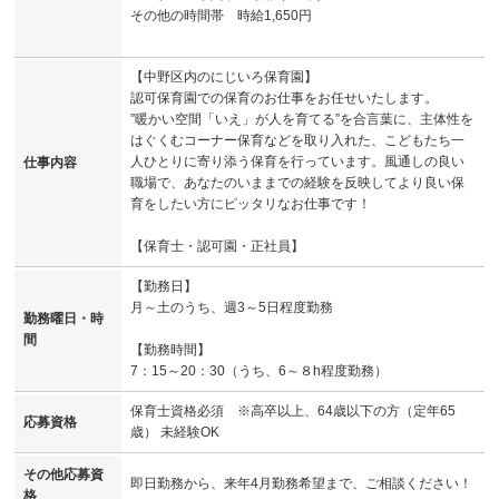
その他の時間帯 時給1,650円
【中野区内のにじいろ保育園】
認可保育園での保育のお仕事をお任せいたします。
”暖かい空間「いえ」が人を育てる”を合言葉に、主体性を
はぐくむコーナー保育などを取り入れた、こどもたち一
人ひとりに寄り添う保育を行っています。風通しの良い
仕事内容
職場で、あなたのいままでの経験を反映してより良い保
育をしたい方にピッタリなお仕事です！
【保育士・認可園・正社員】
【勤務日】
月～土のうち、週3～5日程度勤務
勤務曜日・時
間
【勤務時間】
7：15～20：30（うち、6～８h程度勤務）
保育士資格必須 ※高卒以上、64歳以下の方（定年65
応募資格
歳） 未経験OK
その他応募資
即日勤務から、来年4月勤務希望まで、ご相談ください！
格