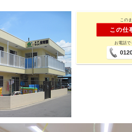
このま
この仕
お電話で
0120