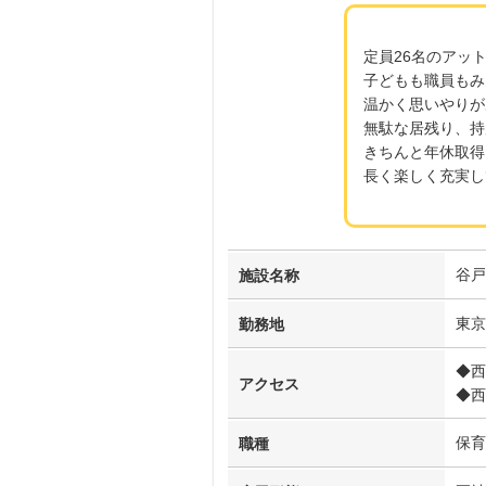
定員26名のアッ
子どもも職員もみ
温かく思いやりが
無駄な居残り、持
きちんと年休取得
長く楽しく充実し
谷戸
施設名称
東京
勤務地
◆西
アクセス
◆西
保育
職種