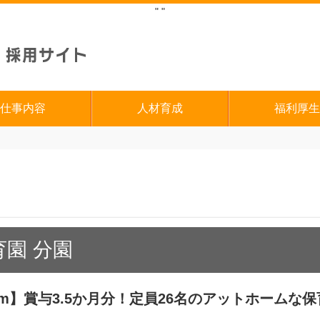
"
"
仕事内容
人材育成
福利厚生
園 分園
m】賞与3.5か月分！定員26名のアットホームな