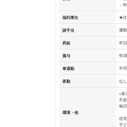
・年
★社
福利厚生
通勤
諸手当
年1
昇給
年3
賞与
不可
車通勤
なし
夜勤
○楽
不必
毎日
環境・他
住宅
子ど