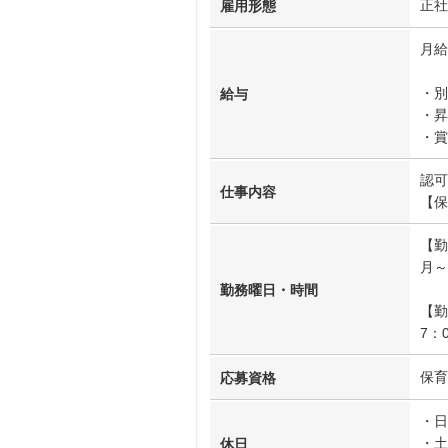
正社
雇用形態
月給
・別
給与
・昇
・賞
認可
仕事内容
【保
【勤
月～
勤務曜日・時間
【勤
7：
保育
応募資格
・日
・土
休日