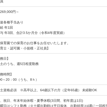
員
269,000円～
途各種手当あり
給 年1回
与 年3回、合計3.5か月分（令和4年度実績）
保育園での保育のお仕事をお任せいたします。
育士・認可園・小規模・正社員】
務日】
土のうち、週5日程度勤務
務時間】
00～20：00（うち、8ｈ）
士資格必須 ※高卒以上、64歳以下の方（定年65歳） 未経験OK
、祝日、年末年始休暇・夏季休暇(3日間、初年度は1日)
曜日はシフト勤務（※土曜出勤時は平日振休、出勤頻度は4週に一回程