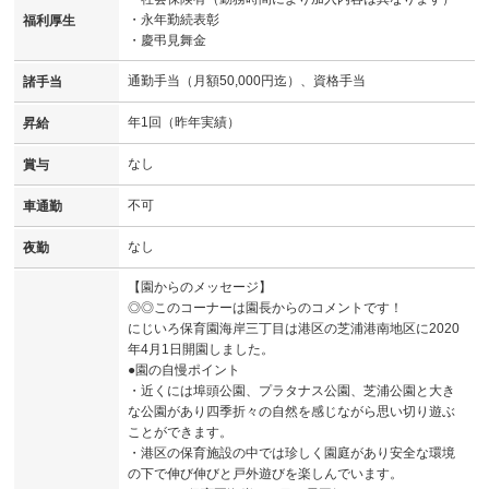
・永年勤続表彰
福利厚生
・慶弔見舞金
通勤手当（月額50,000円迄）、資格手当
諸手当
年1回（昨年実績）
昇給
なし
賞与
不可
車通勤
なし
夜勤
【園からのメッセージ】
◎◎このコーナーは園長からのコメントです！
にじいろ保育園海岸三丁目は港区の芝浦港南地区に2020
年4月1日開園しました。
●園の自慢ポイント
・近くには埠頭公園、プラタナス公園、芝浦公園と大き
な公園があり四季折々の自然を感じながら思い切り遊ぶ
ことができます。
・港区の保育施設の中では珍しく園庭があり安全な環境
の下で伸び伸びと戸外遊びを楽しんでいます。