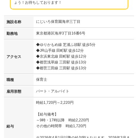
ょう！お待ちしております！
にじいろ保育園海岸三丁目
施設名称
東京都港区海岸3丁目16番6号
勤務地
◆ゆりかもめ線 芝浦ふ頭駅 徒歩5分
◆JR山手線 田町駅 徒歩12分
◆京浜東北線 田町駅 徒歩12分
アクセス
◆都営浅草線 三田駅 徒歩13分
◆都営三田線 三田駅 徒歩13分
保育士
職種
パート・アルバイト
雇用形態
時給1,720円～2,220円
【給与備考】
～9時・17時以降 時給2,220円
その他の時間帯 時給1,720円
給与
※2026年4月1日以降の給与額となります。2026年3月ま