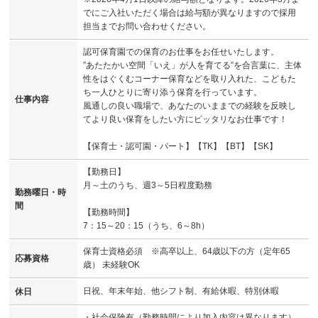
でにご入社いただく場合は給与額が異なりますので採用
担当までお問い合わせください。
認可保育園での保育のお仕事をお任せいたします。
”あたたかい空間「いえ」が人を育てる”を合言葉に、主体
性をはぐくむコーナー保育などを取り入れた、こどもた
ち一人ひとりに寄り添う保育を行っています。
仕事内容
風通しの良い職場で、あなたのいままでの経験を反映し
てより良い保育をしたい方にピッタリなお仕事です！
【保育士・認可園・パート】【TK】【BT】【SK】
【勤務日】
月～土のうち、週3～5日程度勤務
勤務曜日・時
間
【勤務時間】
7：15～20：15（うち、6～8h）
保育士資格必須 ※高卒以上、64歳以下の方（定年65
応募資格
歳） 未経験OK
日祝、年末年始、他シフト制、有給休暇、特別休暇
休日
・社会保険有（勤務時間により加入内容は異なります）