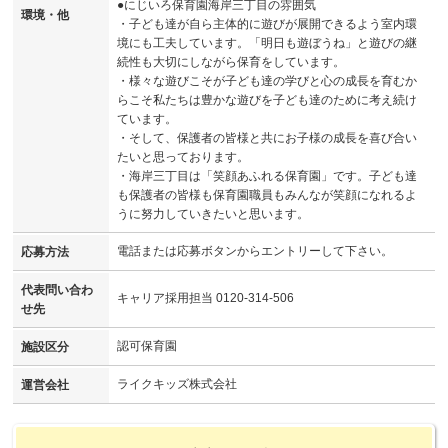
●にじいろ保育園海岸三丁目の雰囲気
環境・他
・子ども達が自ら主体的に遊びが展開できるよう室内環
境にも工夫しています。「明日も遊ぼうね」と遊びの継
続性も大切にしながら保育をしています。
・様々な遊びこそが子ども達の学びと心の成長を育むか
らこそ私たちは豊かな遊びを子ども達のために考え続け
ています。
・そして、保護者の皆様と共にお子様の成長を喜び合い
たいと思っております。
・海岸三丁目は「笑顔あふれる保育園」です。子ども達
も保護者の皆様も保育園職員もみんなが笑顔になれるよ
うに努力していきたいと思います。
電話または応募ボタンからエントリーして下さい。
応募方法
代表問い合わ
キャリア採用担当 0120-314-506
せ先
認可保育園
施設区分
ライクキッズ株式会社
運営会社