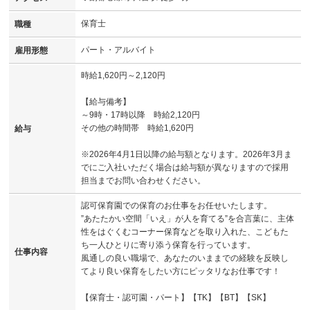
保育士
職種
パート・アルバイト
雇用形態
時給1,620円～2,120円
【給与備考】
～9時・17時以降 時給2,120円
その他の時間帯 時給1,620円
給与
※2026年4月1日以降の給与額となります。2026年3月ま
でにご入社いただく場合は給与額が異なりますので採用
担当までお問い合わせください。
認可保育園での保育のお仕事をお任せいたします。
”あたたかい空間「いえ」が人を育てる”を合言葉に、主体
性をはぐくむコーナー保育などを取り入れた、こどもた
ち一人ひとりに寄り添う保育を行っています。
仕事内容
風通しの良い職場で、あなたのいままでの経験を反映し
てより良い保育をしたい方にピッタリなお仕事です！
【保育士・認可園・パート】【TK】【BT】【SK】