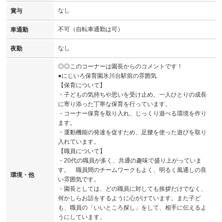
なし
賞与
不可（自転車通勤は可）
車通勤
なし
夜勤
◎◎このコーナーは園長からのコメントです！
●にじいろ保育園氷川台駅前の雰囲気
【保育について】
・子どもの気持ちや思いを受け止め、一人ひとりの成長
に寄り添った丁寧な保育を行っています。
・コーナー保育を取り入れ、じっくり遊べる環境を作り
ます。
・運動機能の発達を促すため、足腰を使った遊びを取り
入れています。
【職員について】
・20代の職員が多く、共通の趣味で盛り上がっていま
す。 職員間のチームワークもよく、明るく風通しの良
環境・他
い雰囲気です。
・園長としては、どの職員に対しても挨拶だけでなく、
何かしらお話をするように心がけています。また子ど
も、職員の「いいところ探し」をして、相手に伝えるよ
うにしています。