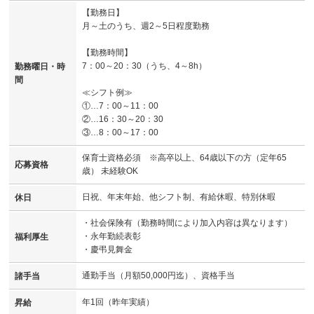
【勤務日】
月～土のうち、週2～5日程度勤務
【勤務時間】
7：00～20：30（うち、4～8h）
勤務曜日・時
間
≪シフト例≫
①…7：00～11：00
②…16：30～20：30
③…8：00～17：00
保育士資格必須 ※高卒以上、64歳以下の方（定年65
応募資格
歳） 未経験OK
日祝、年末年始、他シフト制、有給休暇、特別休暇
休日
・社会保険有（勤務時間により加入内容は異なります）
・永年勤続表彰
福利厚生
・慶弔見舞金
通勤手当（月額50,000円迄）、資格手当
諸手当
年1回（昨年実績）
昇給