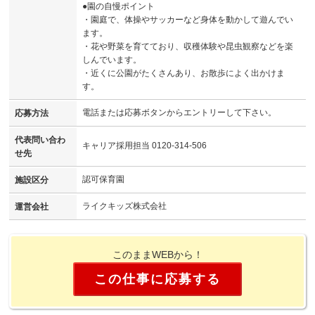
●園の自慢ポイント
・園庭で、体操やサッカーなど身体を動かして遊んでい
ます。
・花や野菜を育てており、収穫体験や昆虫観察などを楽
しんでいます。
・近くに公園がたくさんあり、お散歩によく出かけま
す。
電話または応募ボタンからエントリーして下さい。
応募方法
代表問い合わ
キャリア採用担当 0120-314-506
せ先
認可保育園
施設区分
ライクキッズ株式会社
運営会社
このままWEBから！
この仕事に応募する