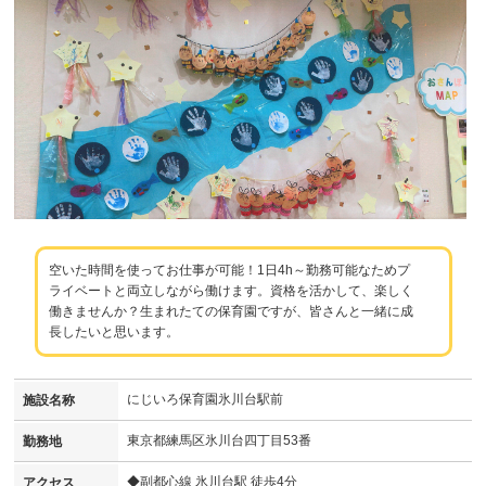
空いた時間を使ってお仕事が可能！1日4h～勤務可能なためプ
ライベートと両立しながら働けます。資格を活かして、楽しく
働きませんか？生まれたての保育園ですが、皆さんと一緒に成
長したいと思います。
にじいろ保育園氷川台駅前
施設名称
東京都練馬区氷川台四丁目53番
勤務地
◆副都心線 氷川台駅 徒歩4分
アクセス