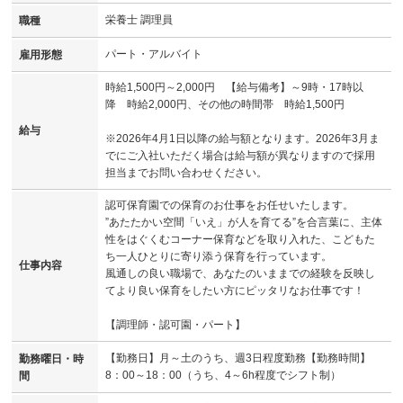
栄養士 調理員
職種
パート・アルバイト
雇用形態
時給1,500円～2,000円 【給与備考】～9時・17時以
降 時給2,000円、その他の時間帯 時給1,500円
給与
※2026年4月1日以降の給与額となります。2026年3月ま
でにご入社いただく場合は給与額が異なりますので採用
担当までお問い合わせください。
認可保育園での保育のお仕事をお任せいたします。
”あたたかい空間「いえ」が人を育てる”を合言葉に、主体
性をはぐくむコーナー保育などを取り入れた、こどもた
ち一人ひとりに寄り添う保育を行っています。
仕事内容
風通しの良い職場で、あなたのいままでの経験を反映し
てより良い保育をしたい方にピッタリなお仕事です！
【調理師・認可園・パート】
【勤務日】月～土のうち、週3日程度勤務【勤務時間】
勤務曜日・時
8：00～18：00（うち、4～6h程度でシフト制）
間