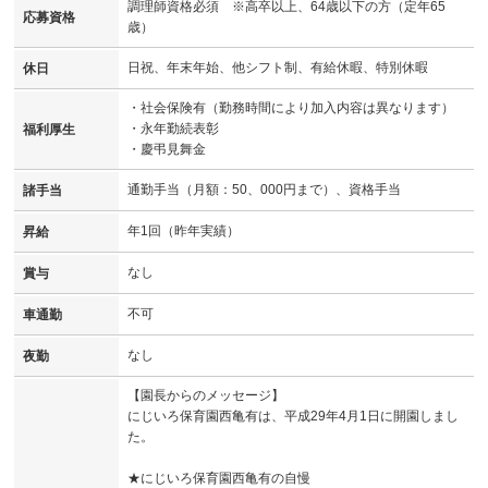
調理師資格必須 ※高卒以上、64歳以下の方（定年65
応募資格
歳）
日祝、年末年始、他シフト制、有給休暇、特別休暇
休日
・社会保険有（勤務時間により加入内容は異なります）
・永年勤続表彰
福利厚生
・慶弔見舞金
通勤手当（月額：50、000円まで）、資格手当
諸手当
年1回（昨年実績）
昇給
なし
賞与
不可
車通勤
なし
夜勤
【園長からのメッセージ】
にじいろ保育園西亀有は、平成29年4月1日に開園しまし
た。
★にじいろ保育園西亀有の自慢