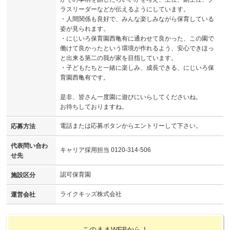
ラスリーダーなどが伝えるようにしています。
・人間関係も良好で、みんな楽しみながら保育している
姿が見られます。
・にじいろ保育園西亀有に通わせて良かった、この園で
働けて良かったという環境が作れるよう、安心できほっ
と出来る第二の我が家を目指しています。
・子どもたちと一緒に楽しみ、成長できる、にじいろ保
育園西亀有です。
是非、皆さん一度園に遊びにいらしてくださいね。
お待ちしておりますね。
電話または応募ボタンからエントリーして下さい。
応募方法
代表問い合わ
キャリア採用担当 0120-314-506
せ先
認可保育園
施設区分
ライクキッズ株式会社
運営会社
このままWEBから！