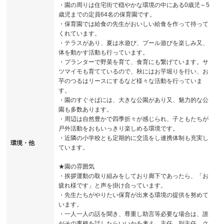
・園の周りは住宅街で穏やかな環境の中にある0歳児～5
歳児までの定員64名の保育園です。
・保育園では給食の先生がおいしい給食を作って待って
くれています。
・テラスがあり、夏は水遊び、プール遊びを楽しみ又、
体を動かす活動も行っています。
・プランターで野菜を育て、食育にも繋げています。サ
ツマイモも育てているので、秋にはお芋堀りを行い、お
芋のつるはリースにするなど様々な活動を行っていま
す。
・園のすぐそばには、大きな公園があり又、魅力的な公
園も多数あります。
・周辺は自然豊かで四季折々が感じられ、子ともたちが
戸外活動をおもいっきり楽しめる環境です。
・近隣の小学校とも定期的に交流をし連携体制も充実し
環境・他
ています。
★園の雰囲気
・挨拶運動の取り組みをしており廊下であったら、「お
疲れ様です」と声を掛け合っています。
・先生たちがやりたい保育が出来る環境の提供を努めて
います。
・一人一人の話を聞き、尊重し助言等必要な場合は、誰
がその事柄を話したらいいかを考え、主任、副主任、ク