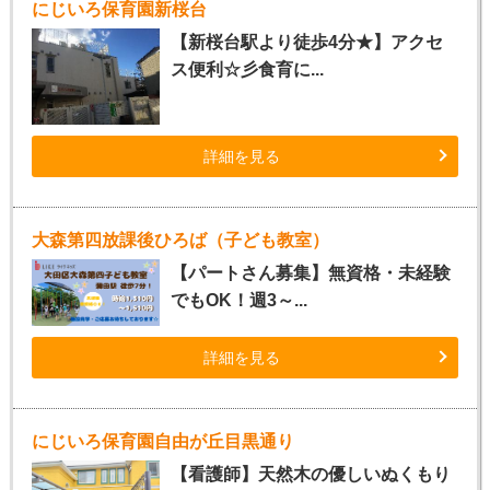
にじいろ保育園新桜台
【新桜台駅より徒歩4分★】アクセ
ス便利☆彡食育に...
詳細を見る
大森第四放課後ひろば（子ども教室）
【パートさん募集】無資格・未経験
でもOK！週3～...
詳細を見る
にじいろ保育園自由が丘目黒通り
【看護師】天然木の優しいぬくもり