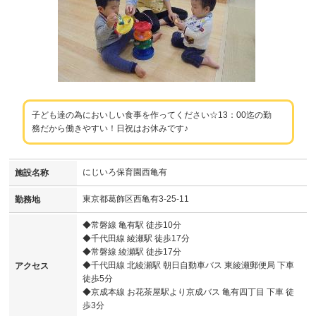
子ども達の為においしい食事を作ってください☆13：00迄の勤
務だから働きやすい！日祝はお休みです♪
にじいろ保育園西亀有
施設名称
東京都葛飾区西亀有3-25-11
勤務地
◆常磐線 亀有駅 徒歩10分
◆千代田線 綾瀬駅 徒歩17分
◆常磐線 綾瀬駅 徒歩17分
◆千代田線 北綾瀬駅 朝日自動車バス 東綾瀬郵便局 下車
アクセス
徒歩5分
◆京成本線 お花茶屋駅より京成バス 亀有四丁目 下車 徒
歩3分