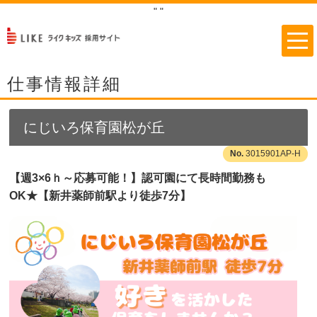
"
"
仕事情報詳細
にじいろ保育園松が丘
3015901AP-H
【週3×6ｈ～応募可能！】認可園にて長時間勤務も
OK★【新井薬師前駅より徒歩7分】