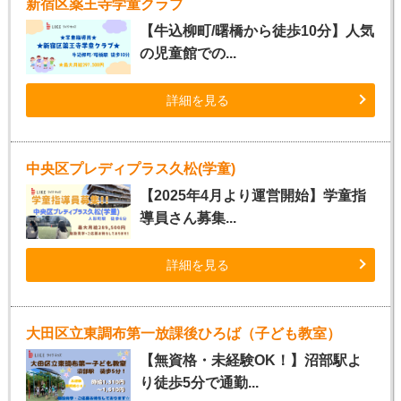
新宿区薬王寺学童クラブ
【牛込柳町/曙橋から徒歩10分】人気
の児童館での...
詳細を見る
中央区プレディプラス久松(学童)
【2025年4月より運営開始】学童指
導員さん募集...
詳細を見る
大田区立東調布第一放課後ひろば（子ども教室）
【無資格・未経験OK！】沼部駅よ
り徒歩5分で通勤...