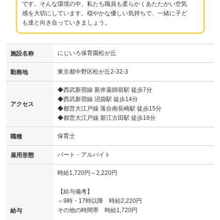
です。そんな環境の中、私たち職員も柔らかくあたたかい空気
感を大切にしています。穏やかな優しい気持ちで、一緒に子ど
も達と向き合っていきましょう。
にじいろ保育園松が丘
施設名称
東京都中野区松が丘2-32-3
勤務地
◆西武新宿線 新井薬師前駅 徒歩7分
◆西武新宿線 沼袋駅 徒歩14分
アクセス
◆都営大江戸線 落合南長崎駅 徒歩15分
◆都営大江戸線 新江古田駅 徒歩18分
保育士
職種
パート・アルバイト
雇用形態
時給1,720円～2,220円
【給与備考】
～9時・17時以降 時給2,220円
その他の時間帯 時給1,720円
給与