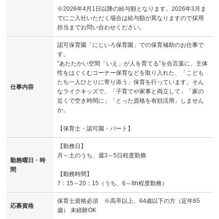
※2026年4月1日以降の給与額となります。2026年3月ま
でにご入社いただく場合は給与額が異なりますので採用
担当までお問い合わせください。
認可保育園「にじいろ保育園」での保育補助のお仕事で
す。
”あたたかい空間「いえ」が人を育てる”を合言葉に、主体
性をはぐくむコーナー保育などを取り入れた、「こども
たち一人ひとりに寄り添う」保育を行っています。そん
仕事内容
なライクキッズで、「子育てや家事と両立して」「家の
近くで空き時間に」「とった資格を有効活用」しません
か。
【保育士・認可園・パート】
【勤務日】
月～土のうち、週3～5日程度勤務
勤務曜日・時
間
【勤務時間】
7：15～20：15（うち、6～8h程度勤務）
保育士資格必須 ※高卒以上、64歳以下の方（定年65
応募資格
歳） 未経験OK