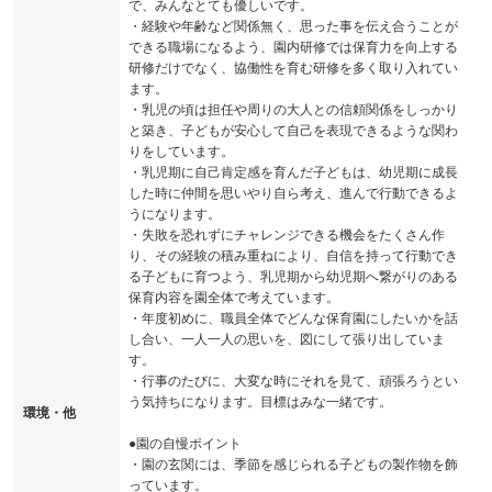
で、みんなとても優しいです。
・経験や年齢など関係無く、思った事を伝え合うことが
できる職場になるよう、園内研修では保育力を向上する
研修だけでなく、協働性を育む研修を多く取り入れてい
ます。
・乳児の頃は担任や周りの大人との信頼関係をしっかり
と築き、子どもが安心して自己を表現できるような関わ
りをしています。
・乳児期に自己肯定感を育んだ子どもは、幼児期に成長
した時に仲間を思いやり自ら考え、進んで行動できるよ
うになります。
・失敗を恐れずにチャレンジできる機会をたくさん作
り、その経験の積み重ねにより、自信を持って行動でき
る子どもに育つよう、乳児期から幼児期へ繋がりのある
保育内容を園全体で考えています。
・年度初めに、職員全体でどんな保育園にしたいかを話
し合い、一人一人の思いを、図にして張り出していま
す。
・行事のたびに、大変な時にそれを見て、頑張ろうとい
う気持ちになります。目標はみな一緒です。
環境・他
●園の自慢ポイント
・園の玄関には、季節を感じられる子どもの製作物を飾
っています。