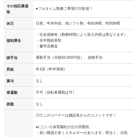
その他応募資
●フルタイム勤務ご希望の方歓迎！
格
日祝、年末年始、他シフト制、有給休暇、特別休暇
休日
・社会保険有（勤務時間により加入内容は異なります）
・永年勤続表彰
福利厚生
・慶弔見舞金
通勤手当（月額50,000円迄）、資格手当
諸手当
年1回（昨年実績）
昇給
なし
賞与
不可（自転車通勤は可）
車通勤
なし
夜勤
◎◎このコーナーは施設長からのコメントです！
●にじいろ保育園松が丘の雰囲気
・若い職員が多くエネルギーがあります。明るく、元気