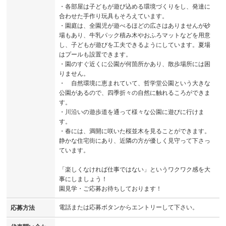
・各部屋は子どもが遊び込める環境づくりをし、発達に
合わせた手作り玩具もそろえています。
・園庭は、全園児が遊べるほどの広さはありませんが砂
場もあり、牛乳パック積み木やおふろマットなどを用意
し、子どもが遊びを工夫できるようにしています。夏場
はプールも設置できます。
・園のすぐ近くに公園が何箇所かあり、散歩場所には困
りません。
・ 自然環境に恵まれていて、哲学堂公園という大きな
公園があるので、四季折々の自然に触れるころができま
す。
・川沿いの遊歩道を通って様々な公園に遊びに行けま
す。
・春には、満開に咲いた桜並木を見ることができます。
静かな住宅街にあり、近隣の方が優しく見守って下さっ
ています。
「楽しくなければ仕事ではない」というワクワク感を大
事にしましょう！
園見学・ご応募お待ちしております！
電話または応募ボタンからエントリーして下さい。
応募方法