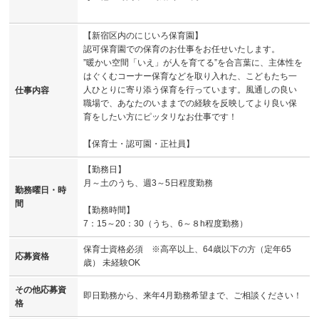
【新宿区内のにじいろ保育園】
認可保育園での保育のお仕事をお任せいたします。
”暖かい空間「いえ」が人を育てる”を合言葉に、主体性を
はぐくむコーナー保育などを取り入れた、こどもたち一
人ひとりに寄り添う保育を行っています。風通しの良い
仕事内容
職場で、あなたのいままでの経験を反映してより良い保
育をしたい方にピッタリなお仕事です！
【保育士・認可園・正社員】
【勤務日】
月～土のうち、週3～5日程度勤務
勤務曜日・時
間
【勤務時間】
7：15～20：30（うち、6～８h程度勤務）
保育士資格必須 ※高卒以上、64歳以下の方（定年65
応募資格
歳） 未経験OK
その他応募資
即日勤務から、来年4月勤務希望まで、ご相談ください！
格