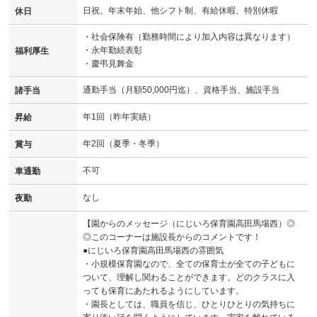
日祝、年末年始、他シフト制、有給休暇、特別休暇
休日
・社会保険有（勤務時間により加入内容は異なります）
・永年勤続表彰
福利厚生
・慶弔見舞金
通勤手当（月額50,000円迄）、資格手当、施設手当
諸手当
年1回（昨年実績）
昇給
年2回（夏季・冬季）
賞与
不可
車通勤
なし
夜勤
【園からのメッセージ（にじいろ保育園高田馬場西）◎
◎このコーナーは施設長からのコメントです！
●にじいろ保育園高田馬場西の雰囲気
・小規模保育園なので、全ての保育士が全ての子どもに
ついて、理解し関わることができます。どのクラスに入
っても保育にあたれるようにしています。
・園長としては、職員を信じ、ひとりひとりの気持ちに