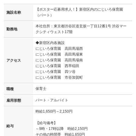
【ポスター応募用求人！】新宿区内のにじいろ保育園
施設名称
（パート）
本社住所：東京都渋谷区道玄坂一丁目12番1号 渋谷マー
勤務地
クシティウェスト17階
◆新宿区内各施設
にじいろ保育園 高田馬場西
にじいろ保育園 高田馬場東
にじいろ保育園 高田馬場南
アクセス
にじいろ保育園 西早稲田
にじいろ保育園 四ツ谷
にじいろ保育園 市谷加賀町
保育士
職種
パート・アルバイト
雇用形態
時給1,650円～2,150円
【給与備考】
給与
～9時・17時以降 時給2,150円
その他の時間帯 時給1,650円