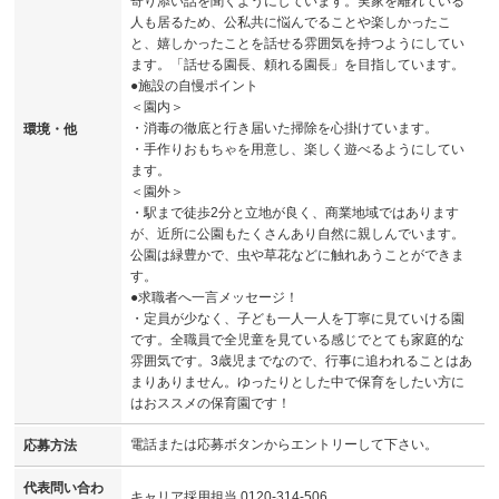
寄り添い話を聞くようにしています。実家を離れている
人も居るため、公私共に悩んでることや楽しかったこ
と、嬉しかったことを話せる雰囲気を持つようにしてい
ます。「話せる園長、頼れる園長」を目指しています。
●施設の自慢ポイント
＜園内＞
・消毒の徹底と行き届いた掃除を心掛けています。
環境・他
・手作りおもちゃを用意し、楽しく遊べるようにしてい
ます。
＜園外＞
・駅まで徒歩2分と立地が良く、商業地域ではあります
が、近所に公園もたくさんあり自然に親しんでいます。
公園は緑豊かで、虫や草花などに触れあうことができま
す。
●求職者へ一言メッセージ！
・定員が少なく、子ども一人一人を丁寧に見ていける園
です。全職員で全児童を見ている感じでとても家庭的な
雰囲気です。3歳児までなので、行事に追われることはあ
まりありません。ゆったりとした中で保育をしたい方に
はおススメの保育園です！
電話または応募ボタンからエントリーして下さい。
応募方法
代表問い合わ
キャリア採用担当 0120-314-506