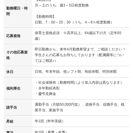
月～土のうち、週3～5日程度勤務
勤務曜日・時
間
【勤務時間】
日勤…7：00～20：30（うち、4～8ｈ程度勤務）
保育士資格必須 ※高卒以上、64歳以下の方（定年65
応募資格
歳）
即日勤務から、来年4月勤務希望まで、ご相談ください！
その他応募資
学生さんの応募もお待ちしております（配属園等につい
格
てはご相談♪）
日祝、年末年始、他シフト制、有給休暇、特別休暇
休日
・社会保険有（勤務時間により加入内容は異なります）
・永年勤続表彰
福利厚生
・慶弔見舞金
通勤手当（月額50,000円迄）、資格手当、役職手当、残
諸手当
業手当、家族手当
年1回（昨年実績）
昇給
年2回（夏季・冬季）
賞与