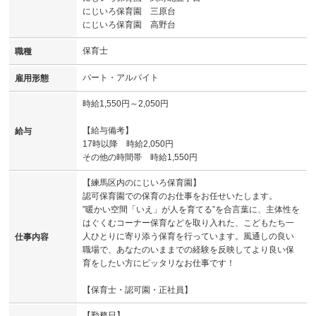
にじいろ保育園 三原台
にじいろ保育園 高野台
保育士
職種
パート・アルバイト
雇用形態
時給1,550円～2,050円
【給与備考】
給与
17時以降 時給2,050円
その他の時間帯 時給1,550円
【練馬区内のにじいろ保育園】
認可保育園での保育のお仕事をお任せいたします。
”暖かい空間「いえ」が人を育てる”を合言葉に、主体性を
はぐくむコーナー保育などを取り入れた、こどもたち一
人ひとりに寄り添う保育を行っています。風通しの良い
仕事内容
職場で、あなたのいままでの経験を反映してより良い保
育をしたい方にピッタリなお仕事です！
【保育士・認可園・正社員】
【勤務日】