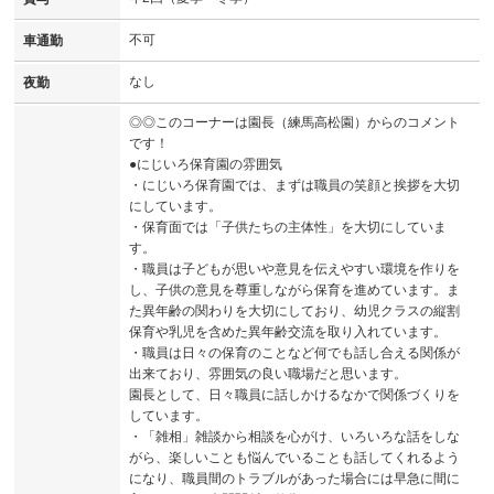
不可
車通勤
なし
夜勤
◎◎このコーナーは園長（練馬高松園）からのコメント
です！
●にじいろ保育園の雰囲気
・にじいろ保育園では、まずは職員の笑顔と挨拶を大切
にしています。
・保育面では「子供たちの主体性」を大切にしていま
す。
・職員は子どもが思いや意見を伝えやすい環境を作りを
し、子供の意見を尊重しながら保育を進めています。ま
た異年齢の関わりを大切にしており、幼児クラスの縦割
保育や乳児を含めた異年齢交流を取り入れています。
・職員は日々の保育のことなど何でも話し合える関係が
出来ており、雰囲気の良い職場だと思います。
園長として、日々職員に話しかけるなかで関係づくりを
しています。
・「雑相」雑談から相談を心がけ、いろいろな話をしな
がら、楽しいことも悩んでいることも話してくれるよう
になり、職員間のトラブルがあった場合には早急に間に