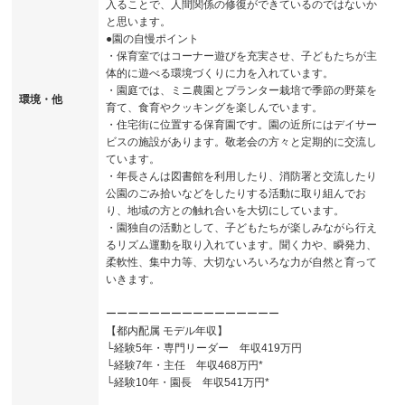
入ることで、人間関係の修復ができているのではないか
と思います。
●園の自慢ポイント
・保育室ではコーナー遊びを充実させ、子どもたちが主
体的に遊べる環境づくりに力を入れています。
・園庭では、ミニ農園とプランター栽培で季節の野菜を
環境・他
育て、食育やクッキングを楽しんでいます。
・住宅街に位置する保育園です。園の近所にはデイサー
ビスの施設があります。敬老会の方々と定期的に交流し
ています。
・年長さんは図書館を利用したり、消防署と交流したり
公園のごみ拾いなどをしたりする活動に取り組んでお
り、地域の方との触れ合いを大切にしています。
・園独自の活動として、子どもたちが楽しみながら行え
るリズム運動を取り入れています。聞く力や、瞬発力、
柔軟性、集中力等、大切ないろいろな力が自然と育って
いきます。
ーーーーーーーーーーーーーーーー
【都内配属 モデル年収】
└経験5年・専門リーダー 年収419万円
└経験7年・主任 年収468万円*
└経験10年・園長 年収541万円*