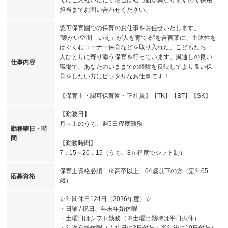
でにご入社いただく場合は給与額が異なりますので採用
担当までお問い合わせください。
認可保育園での保育のお仕事をお任せいたします。
”暖かい空間「いえ」が人を育てる”を合言葉に、主体性を
はぐくむコーナー保育などを取り入れた、こどもたち一
人ひとりに寄り添う保育を行っています。風通しの良い
仕事内容
職場で、あなたのいままでの経験を反映してより良い保
育をしたい方にピッタリなお仕事です！
【保育士・認可保育園・正社員】【TK】【BT】【SK】
【勤務日】
月～土のうち、週5日程度勤務
勤務曜日・時
間
【勤務時間】
7：15～20：15（うち、8ｈ程度でシフト制）
保育士資格必須 ※高卒以上、64歳以下の方（定年65
応募資格
歳）
☆年間休日124日（2026年度）☆
・日曜 / 祝日、年末年始休暇
・土曜日はシフト勤務（※土曜出勤時は平日振休）