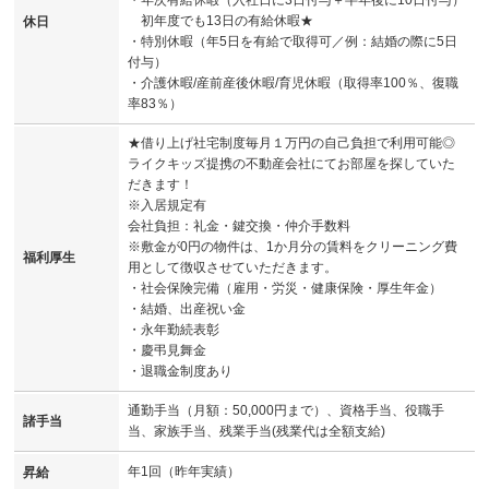
・年次有給休暇（入社日に3日付与＋半年後に10日付与）
初年度でも13日の有給休暇★
休日
・特別休暇（年5日を有給で取得可／例：結婚の際に5日
付与）
・介護休暇/産前産後休暇/育児休暇（取得率100％、復職
率83％）
★借り上げ社宅制度毎月１万円の自己負担で利用可能◎
ライクキッズ提携の不動産会社にてお部屋を探していた
だきます！
※入居規定有
会社負担：礼金・鍵交換・仲介手数料
※敷金が0円の物件は、1か月分の賃料をクリーニング費
福利厚生
用として徴収させていただきます。
・社会保険完備（雇用・労災・健康保険・厚生年金）
・結婚、出産祝い金
・永年勤続表彰
・慶弔見舞金
・退職金制度あり
通勤手当（月額：50,000円まで）、資格手当、役職手
諸手当
当、家族手当、残業手当(残業代は全額支給)
年1回（昨年実績）
昇給