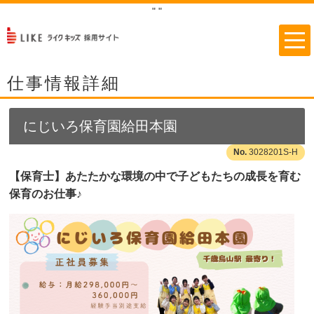
"
"
仕事情報詳細
にじいろ保育園給田本園
3028201S-H
【保育士】あたたかな環境の中で子どもたちの成長を育む
保育のお仕事♪