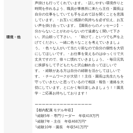
声掛けも行ってくれています。・話しやすい環境作りと
時間を作れるよう、職員が事務所に来たら主任・園長は
自分の仕事をしていても手を止めて話を聞くことを意識
しています。・お互いに感謝の気持ちを必ず伝え、お互
い声を掛け合っています。【園長からのメッセージ】・
分からないことがわからないので遠慮なく聞いて下さ
い。沢山頼って下さい。・「助けて」といつでも声を上
環境・他
げてください。一緒に色々なことを考えていきましょ
う。・色々な人がいて当たり前なので自分の個性を大切
にしてほしいです。・お仕事を覚えるのはゆっくりで大
丈夫ですので、徐々に慣れていきましょう。・毎日元気
に挨拶をして子どもたちと沢山触れ合ってほしいで
す。・経験がある方は自分の経験を活かしてほしいで
す。・チームワークが大切！！主任・園長は先生たちを
守っていきたいと思っているので相談・報告・連絡を大
切にしています。とにかく毎日楽しみましょう！！園見
学・ご応募お待ちしております！
ーーーーーーーーーーーーーーーー
【都内配属 モデル年収】
└経験5年・専門リーダー 年収419万円
└経験7年・主任 年収468万円*
└経験10年・園長 年収541万円*