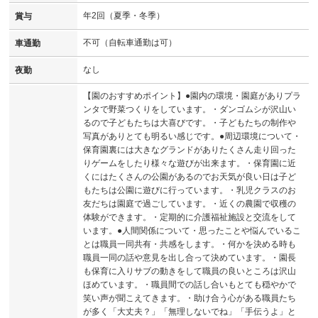
年2回（夏季・冬季）
賞与
不可（自転車通勤は可）
車通勤
なし
夜勤
【園のおすすめポイント】●園内の環境・園庭がありプラ
ンタで野菜つくりをしています。・ダンゴムシが沢山い
るので子どもたちは大喜びです。・子どもたちの制作や
写真がありとても明るい感じです。●周辺環境について・
保育園裏には大きなグランドがありたくさん走り回った
りゲームをしたり様々な遊びが出来ます。・保育園に近
くにはたくさんの公園があるのでお天気が良い日は子ど
もたちは公園に遊びに行っています。・乳児クラスのお
友だちは園庭で過ごしています。・近くの農園で収穫の
体験ができます。・定期的に介護福祉施設と交流をして
います。●人間関係について・思ったことや悩んでいるこ
とは職員一同共有・共感をします。・何かを決める時も
職員一同の話や意見を出し合って決めています。・園長
も保育に入りサブの動きをして職員の良いところは沢山
ほめています。・職員間での話し合いもとても穏やかで
笑い声が聞こえてきます。・助け合う心がある職員たち
が多く「大丈夫？」「無理しないでね」「手伝うよ」と