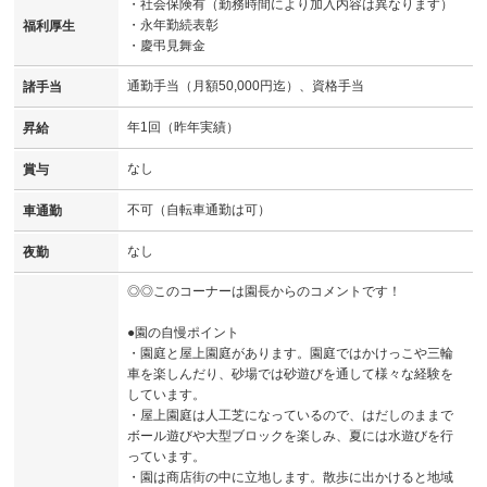
・社会保険有（勤務時間により加入内容は異なります）
・永年勤続表彰
福利厚生
・慶弔見舞金
通勤手当（月額50,000円迄）、資格手当
諸手当
年1回（昨年実績）
昇給
なし
賞与
不可（自転車通勤は可）
車通勤
なし
夜勤
◎◎このコーナーは園長からのコメントです！
●園の自慢ポイント
・園庭と屋上園庭があります。園庭ではかけっこや三輪
車を楽しんだり、砂場では砂遊びを通して様々な経験を
しています。
・屋上園庭は人工芝になっているので、はだしのままで
ボール遊びや大型ブロックを楽しみ、夏には水遊びを行
っています。
・園は商店街の中に立地します。散歩に出かけると地域