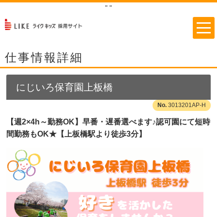
"
"
仕事情報詳細
にじいろ保育園上板橋
3013201AP-H
【週2×4h～勤務OK】早番・遅番選べます♪認可園にて短時
間勤務もOK★【上板橋駅より徒歩3分】