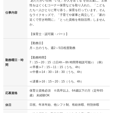
”あたたかい空間「いえ」が人を育てる”を合言葉に、主体
性をはぐくむコーナー保育などを取り入れた、「こども
たち一人ひとりに寄り添う」保育を行っています。そん
仕事内容
なライクキッズで、「子育てや家事と両立して」「家の
近くで空き時間に」「とった資格を有効活用」しません
か。
【保育士・認可園・パート】
【勤務日】
月～土のうち、週2～5日程度勤務
【勤務時間】
勤務曜日・時
7：15～20：15（1日4h～8h 時間帯相談可能♪）（例）
間
≪早番≫7：15～11：15（うち、4h）
≪中番≫14：30～18：30（うち、4h）
≪遅番≫16：15～20：15（うち、4h）
保育士資格必須 ※高卒以上、64歳以下の方（定年65
応募資格
歳） 未経験OK
日祝、年末年始、他シフト制、有給休暇、特別休暇
休日