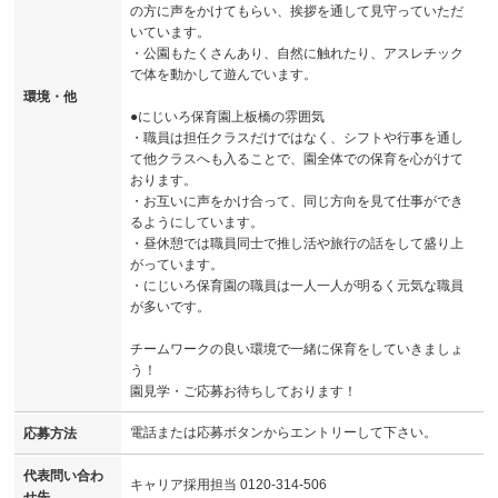
の方に声をかけてもらい、挨拶を通して見守っていただ
いています。
・公園もたくさんあり、自然に触れたり、アスレチック
で体を動かして遊んでいます。
環境・他
●にじいろ保育園上板橋の雰囲気
・職員は担任クラスだけではなく、シフトや行事を通し
て他クラスへも入ることで、園全体での保育を心がけて
おります。
・お互いに声をかけ合って、同じ方向を見て仕事ができ
るようにしています。
・昼休憩では職員同士で推し活や旅行の話をして盛り上
がっています。
・にじいろ保育園の職員は一人一人が明るく元気な職員
が多いです。
チームワークの良い環境で一緒に保育をしていきましょ
う！
園見学・ご応募お待ちしております！
電話または応募ボタンからエントリーして下さい。
応募方法
代表問い合わ
キャリア採用担当 0120-314-506
せ先