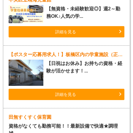
【無資格・未経験歓迎◎】週2～勤
務OK♪人気の学...
詳細を見る
【ポスター応募用求人！】板橋区内の学童施設（正社員指導員）
【日祝はお休み】お持ちの資格・経
験が活かせます！...
詳細を見る
田無すくすく保育園
資格がなくても勤務可能！！最新設備で快適★調理