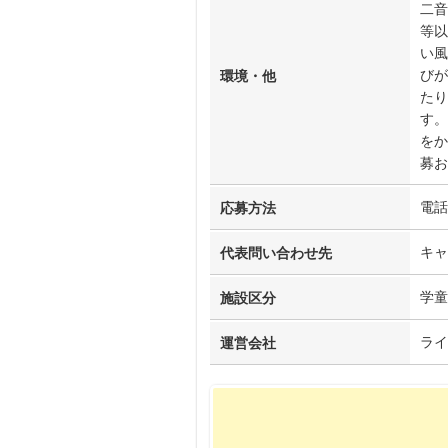
二音
等以
い風
びが
環境・他
た
す。
をか
募お
電話
応募方法
キャ
代表問い合わせ先
学童
施設区分
ライ
運営会社