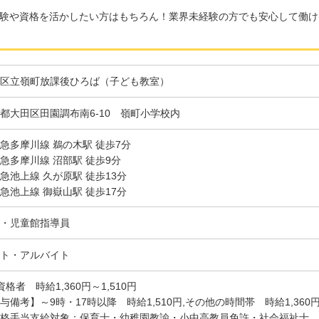
験や資格を活かしたい方はもちろん！業界未経験の方でも安心して働け
区立嶺町放課後ひろば（子ども教室）
都大田区田園調布南6-10 嶺町小学校内
急多摩川線 鵜の木駅 徒歩7分
急多摩川線 沼部駅 徒歩9分
急池上線 久が原駅 徒歩13分
急池上線 御嶽山駅 徒歩17分
・児童館指導員
ト・アルバイト
資格者 時給1,360円～1,510円
与備考】～9時・17時以降 時給1,510円,その他の時間帯 時給1,360
資格手当支給対象：保育士・幼稚園教諭・小中高教員免許・社会福祉士