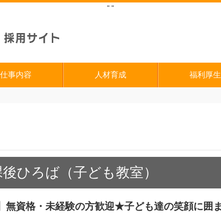
"
"
仕事内容
人材育成
福利厚生
課後ひろば（子ども教室）
】無資格・未経験の方歓迎★子ども達の笑顔に囲