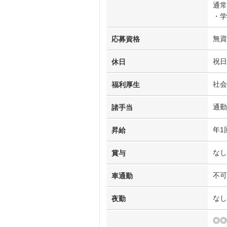
通常
・学
無資
応募資格
祝日
休日
社会
福利厚生
通勤
諸手当
年1
昇給
なし
賞与
不可
車通勤
なし
夜勤
◎◎