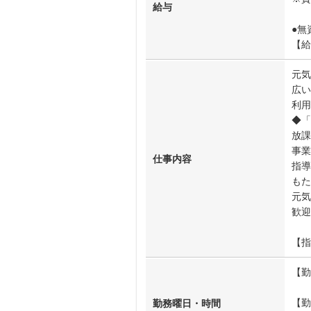
給与
●無
【給
元気
広い
利用
◆「
放課
事業
仕事内容
指導
もた
元気
歓迎
【指
【勤
【勤
勤務曜日・時間