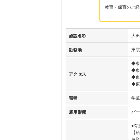
教育・保育のご経
大田
施設名称
東京
勤務地
◆東
◆東
アクセス
◆東
◆東
学童
職種
パー
雇用形態
●有
【給
※