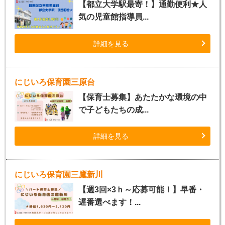
【都立大学駅最寄！】通勤便利★人
気の児童館指導員...
詳細を見る
にじいろ保育園三原台
【保育士募集】あたたかな環境の中
で子どもたちの成...
詳細を見る
にじいろ保育園三鷹新川
【週3回×3ｈ～応募可能！】早番・
遅番選べます！...