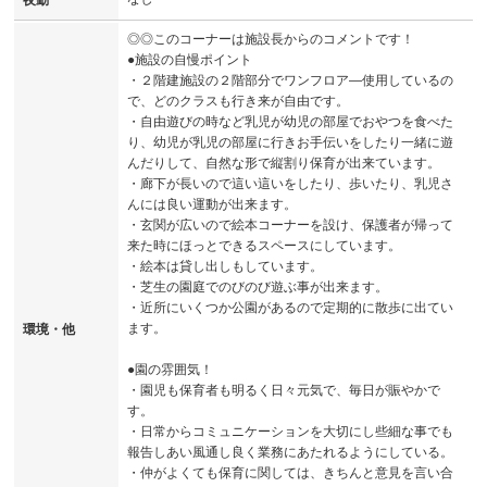
夜勤
◎◎このコーナーは施設長からのコメントです！
●施設の自慢ポイント
・２階建施設の２階部分でワンフロア―使用しているの
で、どのクラスも行き来が自由です。
・自由遊びの時など乳児が幼児の部屋でおやつを食べた
り、幼児が乳児の部屋に行きお手伝いをしたり一緒に遊
んだりして、自然な形で縦割り保育が出来ています。
・廊下が長いので這い這いをしたり、歩いたり、乳児さ
んには良い運動が出来ます。
・玄関が広いので絵本コーナーを設け、保護者が帰って
来た時にほっとできるスペースにしています。
・絵本は貸し出しもしています。
・芝生の園庭でのびのび遊ぶ事が出来ます。
・近所にいくつか公園があるので定期的に散歩に出てい
ます。
環境・他
●園の雰囲気！
・園児も保育者も明るく日々元気で、毎日が賑やかで
す。
・日常からコミュニケーションを大切にし些細な事でも
報告しあい風通し良く業務にあたれるようにしている。
・仲がよくても保育に関しては、きちんと意見を言い合