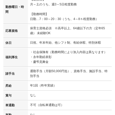
月～土のうち、週3～5日程度勤務
勤務曜日・時
間
【勤務時間】
日勤…7：00～20：30（うち、4～8ｈ程度勤務）
保育士資格必須 ※高卒以上、64歳以下の方（定年65
応募資格
歳） 未経験OK
日祝、年末年始、他シフト制、有給休暇、特別休暇
休日
・社会保険有（勤務時間により加入内容は異なります）
・永年勤続表彰
福利厚生
・慶弔見舞金
通勤手当（月額50,000円迄）、資格手当、施設手当、特
諸手当
別手当
年1回（昨年実績）
昇給
なし
賞与
不可（自転車通勤は可）
車通勤
なし