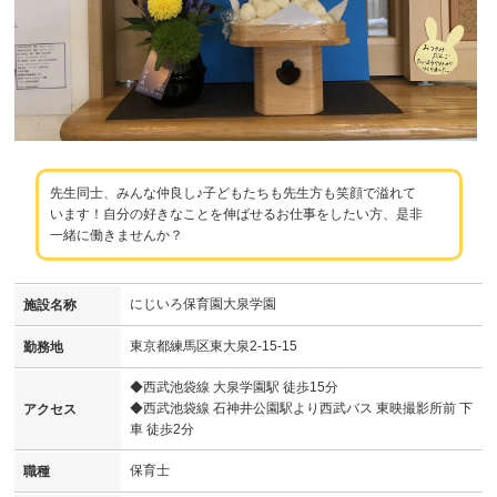
先生同士、みんな仲良し♪子どもたちも先生方も笑顔で溢れて
います！自分の好きなことを伸ばせるお仕事をしたい方、是非
一緒に働きませんか？
にじいろ保育園大泉学園
施設名称
東京都練馬区東大泉2-15-15
勤務地
◆西武池袋線 大泉学園駅 徒歩15分
◆西武池袋線 石神井公園駅より西武バス 東映撮影所前 下
アクセス
車 徒歩2分
保育士
職種