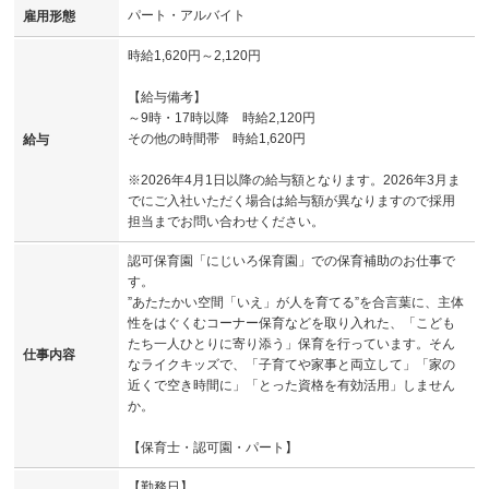
パート・アルバイト
雇用形態
時給1,620円～2,120円
【給与備考】
～9時・17時以降 時給2,120円
その他の時間帯 時給1,620円
給与
※2026年4月1日以降の給与額となります。2026年3月ま
でにご入社いただく場合は給与額が異なりますので採用
担当までお問い合わせください。
認可保育園「にじいろ保育園」での保育補助のお仕事で
す。
”あたたかい空間「いえ」が人を育てる”を合言葉に、主体
性をはぐくむコーナー保育などを取り入れた、「こども
たち一人ひとりに寄り添う」保育を行っています。そん
仕事内容
なライクキッズで、「子育てや家事と両立して」「家の
近くで空き時間に」「とった資格を有効活用」しません
か。
【保育士・認可園・パート】
【勤務日】