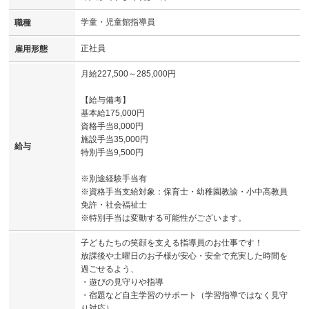
学童・児童館指導員
職種
正社員
雇用形態
月給227,500～285,000円
【給与備考】
基本給175,000円
資格手当8,000円
施設手当35,000円
給与
特別手当9,500円
※別途経験手当有
※資格手当支給対象：保育士・幼稚園教諭・小中高教員
免許・社会福祉士
※特別手当は変動する可能性がございます。
子どもたちの笑顔を支える指導員のお仕事です！
放課後や土曜日のお子様が安心・安全で充実した時間を
過ごせるよう、
・遊びの見守りや指導
・宿題など自主学習のサポート（学習指導ではなく見守
り対応）