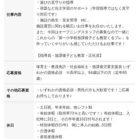
・遊びの見守りや指導
・宿題など自主学習のサポート（学習指導ではなく見守
り対応です）
仕事内容
・施設の衛生・安全管理 etc…
施設運営に関わる幅広いお仕事をお任せいたします。
また、今回はオープニングスタッフの募集なので一緒に
これからの「第一小学校放課後子ども教室くるプレ」を
作っていくやりがいも感じていただけるお仕事です！
【指導員・放課後子ども教室・正社員】
保育士・教員免許・社会福祉士・放課後児童支援員 いず
れかの資格必須 ※高卒以上、64歳以下の方（定年65
応募資格
歳）
・いずれかの資格必須・男性の方も大歓迎です！ご応募
その他応募資
お待ちしております♪
格
・土日祝、年末年始、他シフト制
・有給休暇（取得率73％と高いです！）有給休暇は、入
社時に3日と、その半年後10日付与されます！
・特別休暇(5日/年) 例)ご本人の結婚...5日間
休日
・介護休暇
・産前産後休暇