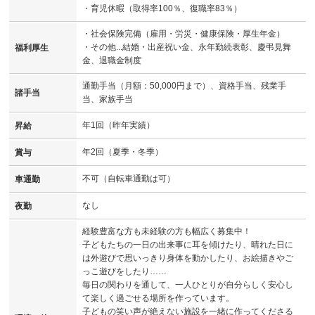
・育児休暇（取得率100％、復職率83％）
・社会保険完備（雇用・労災・健康保険・厚生年金）
・その他...結婚・出産祝い金、永年勤続表彰、慶弔見舞
福利厚生
金、退職金制度
通勤手当（月額：50,000円まで）、資格手当、残業手
諸手当
当、家族手当
年1回（昨年実績）
昇給
年2回（夏季・冬季）
賞与
不可（自転車通勤は可）
車通勤
なし
夜勤
経験豊富な方も未経験の方も幅広く募集中！
子どもたちの一日の出来事に耳を傾けたり、晴れた日に
は外遊びで思いっきり身体を動かしたり、お絵描きやご
っこ遊びをしたり……
毎日の関わりを通して、一人ひとりが自分らしく安心し
て楽しく過ごせる場所を作っています。
子どもの笑い声が絶えない施設を一緒に作ってくださる