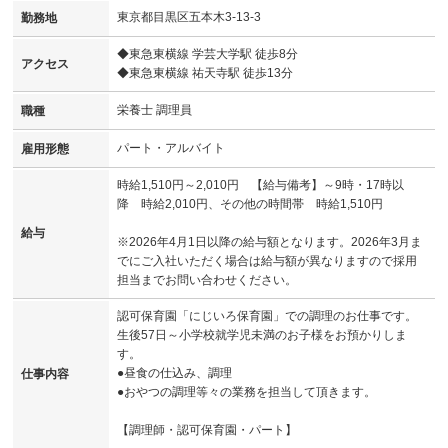
東京都目黒区五本木3-13-3
勤務地
◆東急東横線 学芸大学駅 徒歩8分
アクセス
◆東急東横線 祐天寺駅 徒歩13分
栄養士 調理員
職種
パート・アルバイト
雇用形態
時給1,510円～2,010円 【給与備考】～9時・17時以
降 時給2,010円、その他の時間帯 時給1,510円
給与
※2026年4月1日以降の給与額となります。2026年3月ま
でにご入社いただく場合は給与額が異なりますので採用
担当までお問い合わせください。
認可保育園「にじいろ保育園」での調理のお仕事です。
生後57日～小学校就学児未満のお子様をお預かりしま
す。
●昼食の仕込み、調理
仕事内容
●おやつの調理等々の業務を担当して頂きます。
【調理師・認可保育園・パート】