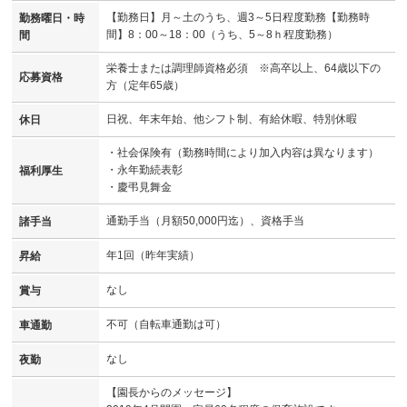
【勤務日】月～土のうち、週3～5日程度勤務【勤務時
勤務曜日・時
間】8：00～18：00（うち、5～8ｈ程度勤務）
間
栄養士または調理師資格必須 ※高卒以上、64歳以下の
応募資格
方（定年65歳）
日祝、年末年始、他シフト制、有給休暇、特別休暇
休日
・社会保険有（勤務時間により加入内容は異なります）
・永年勤続表彰
福利厚生
・慶弔見舞金
通勤手当（月額50,000円迄）、資格手当
諸手当
年1回（昨年実績）
昇給
なし
賞与
不可（自転車通勤は可）
車通勤
なし
夜勤
【園長からのメッセージ】