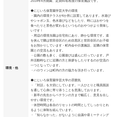
2019年4月開園、定員60名程度の保育施設です。
◆にじいろ保育園学芸大学の環境
・園内の環境テラスが4か所に設置してあります。水遊び
やシャボン玉、色水遊びなどをしたり、時にはおやつを
食べたりと景色が変わるといつものおやつがより美味し
いです！
・周辺の環境当園は住宅街にあり、静かな環境です。道
を挟んで隣は世田谷区のため目黒区と世田谷区のお子様
をお預かりしています・町内会や介護施設、近隣の保育
園との交流もあります。
・公園の数も多く、公園遊びは盛んに行っています。戸
外活動時などに近隣の方と挨拶をしたりするのが交流の
一つとなっています。
環境・他
・ハロウィンは町内の方の協力を頂き行っています。
◆にじいろ保育園学芸大学の雰囲気
・「対話」を大切にしています。一人ひとりと職員面談
を通して心身に寄り添うことを意識しております。
・新卒の先生からベテランの方まで幅広く、意見を出し
やすい環境です。
・休憩時間は各自のリセットの時間としてしっかりとれ
るように体制を組んでいます。
・「知らなかった」がないように会議や昼ミーティング