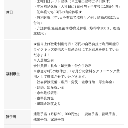
・土曜日はシフト勤務（※土曜出勤時は平日振休）
・年次有給休暇（入社日に3日付与＋半年後に10日付与）
初年度でも13日の有給休暇★
休日
・特別休暇（年5日を有給で取得可／例：結婚の際に5日
付与）
・介護休暇/産前産後休暇/育児休暇（取得率100％、復職
率83％）
★借り上げ社宅制度毎月１万円の自己負担で利用可能◎
ライクキッズ提携の不動産会社にてお部屋を探していた
だきます！
※入居規定有
会社負担：礼金・鍵交換・仲介手数料
※敷金が0円の物件は、1か月分の賃料をクリーニング費
福利厚生
用として徴収させていただきます。
・社会保険完備（雇用・労災・健康保険・厚生年金）
・結婚、出産祝い金
・永年勤続表彰
・慶弔見舞金
・退職金制度あり
通勤手当（月額50、000円迄）、資格手当、役職手当、
諸手当
残業手当、家族手当