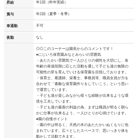
年1回（昨年実績）
昇給
年2回（夏季・冬季）
賞与
不可
車通勤
なし
夜勤
◎◎このコーナーは園長からのコメントです！
●にじいろ保育園みなとみらいの雰囲気
・あたたかい雰囲気で一人ひとりの個性を大切にし、各
年齢の発達段階に応じた活動を通して子ども達の無限の
可能性の芽を育んでいける保育園を目指しております。
・保育士、看護師、栄養士、事務員等、職員全員が力を
合わせて「素敵な保育園作りをしていこう」という思い
で運営しています。
・子ども達が楽しみながら様々な経験が出来るような環
境を工夫しています。
・子ども達の最善の利益の為、まずは職員が明るく朗ら
かに仕事が出来るよう、一人ひとりが心掛けています。
●園の自慢ポイント
・園の中は明るく、天然の木のあたたかいぬくもりに包
まれています。広々としたスペースで、思いっきり体を
動かして活動できます。