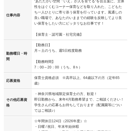
”あたたかい空間「いえ」が人を育てる”を合言葉に、主体
性をはぐくむコーナー保育などを取り入れた、こどもた
ち一人ひとりに寄り添う保育を行っています。風通しの
仕事内容
良い職場で、あなたのいままでの経験を反映してより良
い保育をしたい方にピッタリなお仕事です！
【保育士・認可園・社宅完備】
【勤務日】
月～土のうち、週5日程度勤務
勤務曜日・時
間
【勤務時間】
7：00～20：00（うち、8ｈ）
保育士資格必須 ※高卒以上、64歳以下の方（定年65
応募資格
歳）
・神奈川県地域限定保育士の方、歓迎！
即日勤務から、来年4月勤務希望まで、ご相談ください！
その他応募資
学生さんの応募もお待ちしております（配属園等につい
格
てはご相談♪）
☆年間休日124日（2026年度）☆
・日曜 / 祝日、年末年始休暇