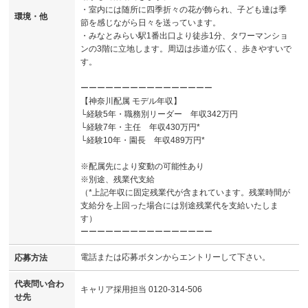
・室内には随所に四季折々の花が飾られ、子ども達は季
環境・他
節を感じながら日々を送っています。
・みなとみらい駅1番出口より徒歩1分、タワーマンショ
ンの3階に立地します。周辺は歩道が広く、歩きやすいで
す。
ーーーーーーーーーーーーーーーー
【神奈川配属 モデル年収】
└経験5年・職務別リーダー 年収342万円
└経験7年・主任 年収430万円*
└経験10年・園長 年収489万円*
※配属先により変動の可能性あり
※別途、残業代支給
（*上記年収に固定残業代が含まれています。残業時間が
支給分を上回った場合には別途残業代を支給いたしま
す）
ーーーーーーーーーーーーーーーー
電話または応募ボタンからエントリーして下さい。
応募方法
代表問い合わ
キャリア採用担当 0120-314-506
せ先