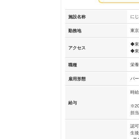
にじ
施設名称
東京
勤務地
◆東
アクセス
◆東
栄養
職種
パー
雇用形態
時給
給与
※2
担当
認可
生後