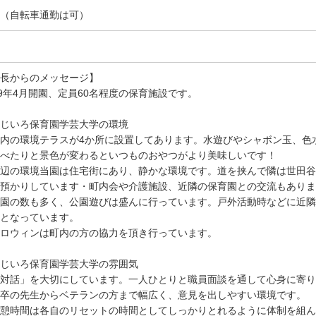
（自転車通勤は可）
長からのメッセージ】
19年4月開園、定員60名程度の保育施設です。
じいろ保育園学芸大学の環境
内の環境テラスが4か所に設置してあります。水遊びやシャボン玉、色
べたりと景色が変わるといつものおやつがより美味しいです！
辺の環境当園は住宅街にあり、静かな環境です。道を挟んで隣は世田谷
預かりしています・町内会や介護施設、近隣の保育園との交流もありま
園の数も多く、公園遊びは盛んに行っています。戸外活動時などに近隣
となっています。
ロウィンは町内の方の協力を頂き行っています。
じいろ保育園学芸大学の雰囲気
対話」を大切にしています。一人ひとりと職員面談を通して心身に寄り
卒の先生からベテランの方まで幅広く、意見を出しやすい環境です。
憩時間は各自のリセットの時間としてしっかりとれるように体制を組ん