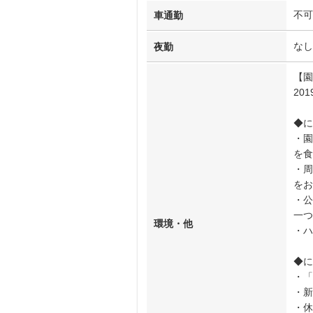
不可
車通勤
なし
夜勤
【園
20
◆に
・園
を食
・周
をお
・公
一つ
環境・他
・ハ
◆に
・「
・新
・休