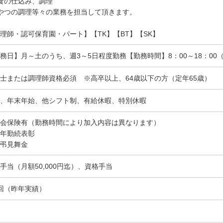
昼食の仕込み、調理
やつの調理等々の業務を担当して頂きます。
理師・認可保育園・パート】【TK】【BT】【SK】
務日】月～土のうち、週3～5日程度勤務【勤務時間】8：00～18：00
士または調理師資格必須 ※高卒以上、64歳以下の方（定年65歳）
、年末年始、他シフト制、有給休暇、特別休暇
会保険有（勤務時間により加入内容は異なります）
年勤続表彰
弔見舞金
手当（月額50,000円迄）、資格手当
回（昨年実績）