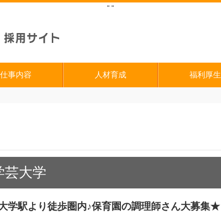
"
"
仕事内容
人材育成
福利厚生
学芸大学
芸大学駅より徒歩圏内♪保育園の調理師さん大募集