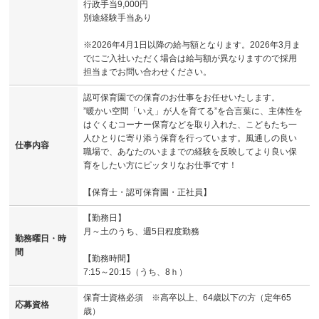
行政手当9,000円
別途経験手当あり
※2026年4月1日以降の給与額となります。2026年3月ま
でにご入社いただく場合は給与額が異なりますので採用
担当までお問い合わせください。
認可保育園での保育のお仕事をお任せいたします。
”暖かい空間「いえ」が人を育てる”を合言葉に、主体性を
はぐくむコーナー保育などを取り入れた、こどもたち一
人ひとりに寄り添う保育を行っています。風通しの良い
仕事内容
職場で、あなたのいままでの経験を反映してより良い保
育をしたい方にピッタリなお仕事です！
【保育士・認可保育園・正社員】
【勤務日】
月～土のうち、週5日程度勤務
勤務曜日・時
間
【勤務時間】
7:15～20:15（うち、8ｈ）
保育士資格必須 ※高卒以上、64歳以下の方（定年65
応募資格
歳）