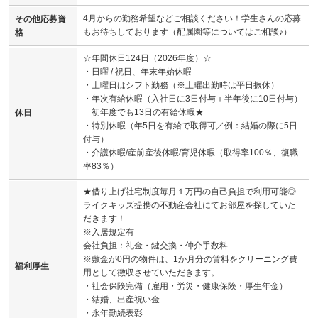
4月からの勤務希望などご相談ください！学生さんの応募
その他応募資
もお待ちしております（配属園等についてはご相談♪）
格
☆年間休日124日（2026年度）☆
・日曜 / 祝日、年末年始休暇
・土曜日はシフト勤務（※土曜出勤時は平日振休）
・年次有給休暇（入社日に3日付与＋半年後に10日付与）
初年度でも13日の有給休暇★
休日
・特別休暇（年5日を有給で取得可／例：結婚の際に5日
付与）
・介護休暇/産前産後休暇/育児休暇（取得率100％、復職
率83％）
★借り上げ社宅制度毎月１万円の自己負担で利用可能◎
ライクキッズ提携の不動産会社にてお部屋を探していた
だきます！
※入居規定有
会社負担：礼金・鍵交換・仲介手数料
※敷金が0円の物件は、1か月分の賃料をクリーニング費
福利厚生
用として徴収させていただきます。
・社会保険完備（雇用・労災・健康保険・厚生年金）
・結婚、出産祝い金
・永年勤続表彰