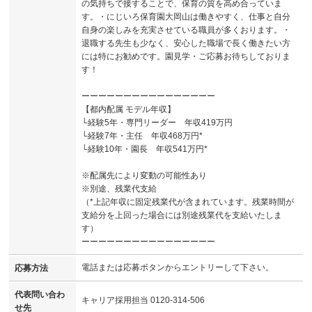
の気持ちで接することで、保育の質を高め合っていま
す。・にじいろ保育園大岡山は働きやすく、仕事と自分
自身の楽しみを充実させている職員が多くおります。・
退職する先生も少なく、安心した職場で長く働きたい方
には特にお勧めです。園見学・ご応募お待ちしておりま
す！
ーーーーーーーーーーーーーーーー
【都内配属 モデル年収】
└経験5年・専門リーダー 年収419万円
└経験7年・主任 年収468万円*
└経験10年・園長 年収541万円*
※配属先により変動の可能性あり
※別途、残業代支給
（*上記年収に固定残業代が含まれています。残業時間が
支給分を上回った場合には別途残業代を支給いたしま
す）
ーーーーーーーーーーーーーーーー
電話または応募ボタンからエントリーして下さい。
応募方法
代表問い合わ
キャリア採用担当 0120-314-506
せ先