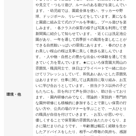
や見立て・つもり遊び、ルールのある遊びを楽しんでい
ます。・幼児組では、園庭全体を使い、サッカーや野
球、ドッジボール、リレーなどをしています。夏になる
と園庭に組み立て式のプールを準備し、プール遊びを楽
しみます。・各クラスの保育の様子は写真を利用して壁
新聞風に紹介して知らせています。・近くには洗足池公
園があり、一年を通して四季折々の風情を楽しむことが
できる自然観いっぱいの環境にあります。・春のひとき
わ美しい桜山の桜は見事に美しく散歩も楽しんでいま
す。・人や物・自然との豊かな出会いや体験を通して生
きていく力を育んでいます。★にじいろ保育園大岡山の
雰囲気・職員同士で、休日はプライベートで一緒に出か
けてリフレッシュしていて、和気あいあいとした雰囲気
はありますが、仕事に関しては真面目に取り組み、お互
いに学び合おうとしています。・担当クラス以外の子ど
もたちにも、目を向けて声を掛け合い、助け合っており
環境・他
ます。・園内研修のみでなく、理論的・実技的・専門的
な園外研修にも積極的に参加することで新しい保育の行
ない方や、公共の場のマナーを学ぶことで、一人ひとり
の職員が自信を付けていきます。・お互いが思いやり、
優しくすることで保育園の雰囲気があたたかくなり、ま
さに陽だまりのようです。・年齢層は幅広く経験を生か
したアドバイスをしたり、相手への尊敬の気持ち、感謝