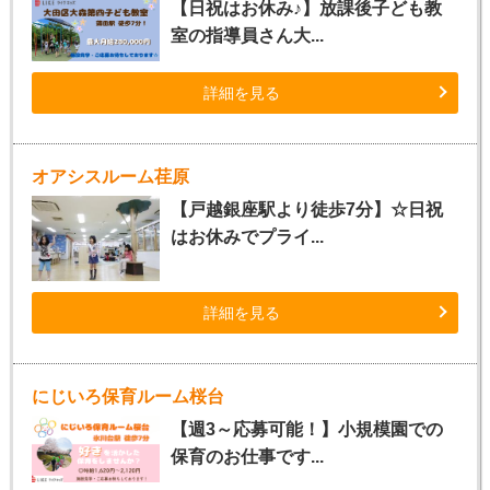
【日祝はお休み♪】放課後子ども教
室の指導員さん大...
詳細を見る
オアシスルーム荏原
【戸越銀座駅より徒歩7分】☆日祝
はお休みでプライ...
詳細を見る
にじいろ保育ルーム桜台
【週3～応募可能！】小規模園での
保育のお仕事です...