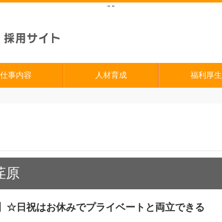
"
"
仕事内容
人材育成
福利厚生
荏原
】☆日祝はお休みでプライベートと両立できる