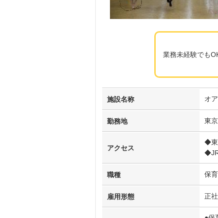
業務未経験でもO
オア
施設名称
東京
勤務地
◆東
アクセス
◆J
保育
職種
正社
雇用形態
●保