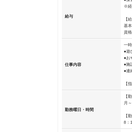
※
給与
【給
基本
資格
一時
●
●お
●
仕事内容
●連
【指
【勤
月～
勤務曜日・時間
【勤
8：