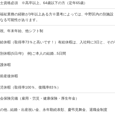
士資格必須 ※高卒以上、64歳以下の方（定年65歳）
福祉業務の経験が3年以上ある方※選考によっては、中野区内の別施設（
なる可能性があります。
祝、年末年始、他シフト制
給休暇（取得率73％と高いです！）有給休暇は、入社時に3日と、その
別休暇(5日/年) 例)ご本人の結婚...5日間
護休暇
前産後休暇
児休暇（取得率100％、復職率83％）
会保険完備（雇用・労災・健康保険・厚生年金）
の他...結婚・出産祝い金、永年勤続表彰、慶弔見舞金、退職金制度