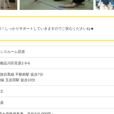
K！しっかりサポートしていきますのでご安心くださいね★
シスルーム荏原
都品川区荏原2-9-6
急目黒線 不動前駅 徒歩7分
R線 五反田駅 徒歩10分
士
員
育士資格保有者 月給216,000円～