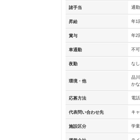
通勤
諸手当
年1
昇給
年2
賞与
不可
車通勤
なし
夜勤
品川
環境・他
かな
電話
応募方法
キャ
代表問い合わせ先
学童
施設区分
ライ