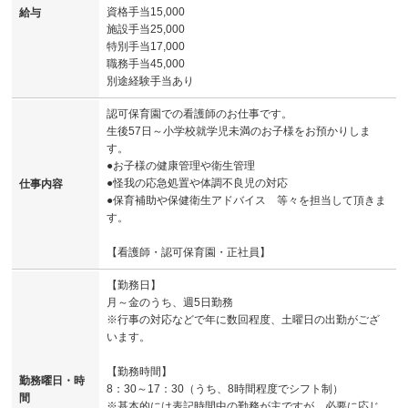
資格手当15,000
給与
施設手当25,000
特別手当17,000
職務手当45,000
別途経験手当あり
認可保育園での看護師のお仕事です。
生後57日～小学校就学児未満のお子様をお預かりしま
す。
●お子様の健康管理や衛生管理
●怪我の応急処置や体調不良児の対応
仕事内容
●保育補助や保健衛生アドバイス 等々を担当して頂きま
す。
【看護師・認可保育園・正社員】
【勤務日】
月～金のうち、週5日勤務
※行事の対応などで年に数回程度、土曜日の出勤がござ
います。
【勤務時間】
勤務曜日・時
8：30～17：30（うち、8時間程度でシフト制）
間
※基本的には表記時間中の勤務が主ですが、必要に応じ