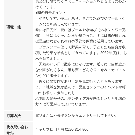
員と分け隔てなくコミュニケーションをとるように心が
けています。
●園の自慢ポイント
・小さいですが屋上があり、そこで水遊びやプール・ゲ
ームなどを楽しんでいます。
環境・他
春には日光浴、夏にはプールや水遊び（温水シャワー完
備）、秋にはシャボン玉や鬼ごっこ、冬には雪が積もれ
ば雪遊びなどそれぞれの季節で保育に活用しています。
・プランターを使って野菜を育て、子どもたち自身が収
穫した野菜を給食として食べています。2020年度は、お
米も育てました。
・天気のいい日は散歩に出かけます。近くには自然豊か
な公園がたくさん。落ち葉・どんぐり・せみ・カブトム
シなどに出会えます。
・近くに水族館があり、魚を見に行くこともあります
よ。・地域交流が盛んで、児童センターのイベントや町
内のお祭りに参加したり、
絵本読み聞かせのボランティア方が来園したりと地域の
方々に可愛がって頂いています。
電話または応募ボタンからエントリーして下さい。
応募方法
代表問い合わ
キャリア採用担当 0120-314-506
せ先