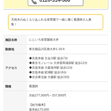
0120-314-506
天然木のぬくもりあふれる保育園で一緒に働く看護師さん募
集！
にじいろ保育園南大井
施設名称
東京都品川区南大井1-16-6
勤務地
◆京急本線 立会川駅 徒歩7分
◆東京モノレール 大井競馬場前駅 徒歩12分
◆京急本線 大森海岸駅 徒歩12分
アクセス
◆京急本線 鮫洲駅 徒歩16分
◆京浜東北線 大森駅 徒歩19分
看護師
職種
月給277,000円～337,000円
【給与備考】
基本給175,000