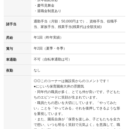
・永年勤続表彰
・慶弔見舞金
・退職金制度あり
通勤手当（月額：50,000円まで）、資格手当、役職手
諸手当
当、家族手当、残業手当(残業代は全額支給)
年1回（昨年実績）
昇給
年2回（夏季・冬季）
賞与
不可（自転車通勤は可）
車通勤
なし
夜勤
◎◎このコーナーは施設長からのコメントです！
●にじいろ保育園南大井の雰囲気
・同年代の職員が多く、とても仲が良いです。子どもた
ちのエピソードに笑顔が生まれています。
・職員たちの思いを大切にしています。「やってみた
い」ことを「やってみる」それを後押しできるような形
を重視しています。
・また、園長自身が「保育を楽しみ、子どもたちを全力
で想い、いつも明るく笑顔で元気よく」を意識して、職