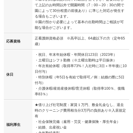
て上記のお時間以外で開園時間（7：00～20：30の間で
園によって30分程度の前後あり）に準じた対応が発生す
る場合もございます。
※園の預かり必要によって基本の出勤時間はご相談が可
能な場合がございます。
正看護師資格必須 ※高卒以上、64歳以下の方（定年65
応募資格
歳）
・祝日、年末年始休暇・年間休日123日（2023年）
・土曜日はシフト勤務（※土曜出勤時は平日振休）
・年次有給休暇（取得率73%！入社時に3日＋半年後に10
日付与）
休日
・特別休暇（年5日を有給で取得可／例：結婚の際に5日
付与）
・介護休暇/産前産後休暇/育児休暇（取得率100％、復職
率83％）
★借り上げ社宅制度：家賃１万円、敷金礼金なし、退去
時のクリーニング費用相当分3万円の負担あり※入居規定
有
・社会保険完備（雇用・労災・健康保険・厚生年金）
福利厚生
・結婚、出産祝い金