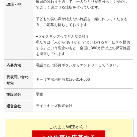
毎日の関わりを通して、一人ひとりが自分らしく安心し
環境・他
て楽しく過ごせる場所を作っています。
子どもの笑い声が絶えない施設を一緒に作ってくださる
方、ご応募お待ちしております！
●ライクキッズってどんな会社？
私たちは「人から”ありがとう”といわれるサービスを提供
する」という理念のもと、全国に380カ所以上の保育施設
を運営しています。
電話または応募ボタンからエントリーして下さい。
応募方法
代表問い合わ
キャリア採用担当 0120-314-506
せ先
学童
施設区分
ライクキッズ株式会社
運営会社
このままWEBから！