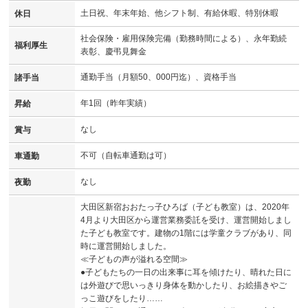
土日祝、年末年始、他シフト制、有給休暇、特別休暇
休日
社会保険・雇用保険完備（勤務時間による）、永年勤続
福利厚生
表彰、慶弔見舞金
通勤手当（月額50、000円迄）、資格手当
諸手当
年1回（昨年実績）
昇給
なし
賞与
不可（自転車通勤は可）
車通勤
なし
夜勤
大田区新宿おおたっ子ひろば（子ども教室）は、2020年
4月より大田区から運営業務委託を受け、運営開始しまし
た子ども教室です。建物の1階には学童クラブがあり、同
時に運営開始しました。
≪子どもの声が溢れる空間≫
●子どもたちの一日の出来事に耳を傾けたり、晴れた日に
は外遊びで思いっきり身体を動かしたり、お絵描きやご
っこ遊びをしたり……