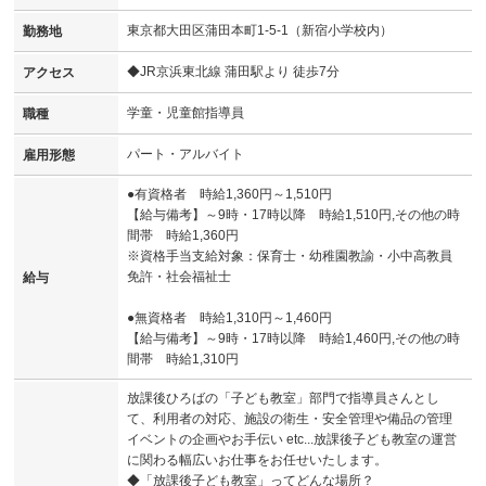
東京都大田区蒲田本町1-5-1（新宿小学校内）
勤務地
◆JR京浜東北線 蒲田駅より 徒歩7分
アクセス
学童・児童館指導員
職種
パート・アルバイト
雇用形態
●有資格者 時給1,360円～1,510円
【給与備考】～9時・17時以降 時給1,510円,その他の時
間帯 時給1,360円
※資格手当支給対象：保育士・幼稚園教諭・小中高教員
免許・社会福祉士
給与
●無資格者 時給1,310円～1,460円
【給与備考】～9時・17時以降 時給1,460円,その他の時
間帯 時給1,310円
放課後ひろばの「子ども教室」部門で指導員さんとし
て、利用者の対応、施設の衛生・安全管理や備品の管理
イベントの企画やお手伝い etc...放課後子ども教室の運営
に関わる幅広いお仕事をお任せいたします。
◆「放課後子ども教室」ってどんな場所？