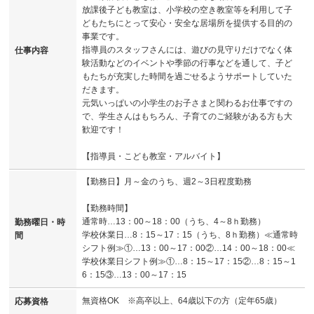
放課後子ども教室は、小学校の空き教室等を利用して子
どもたちにとって安心・安全な居場所を提供する目的の
事業です。
指導員のスタッフさんには、遊びの見守りだけでなく体
仕事内容
験活動などのイベントや季節の行事などを通して、子ど
もたちが充実した時間を過ごせるようサポートしていた
だきます。
元気いっぱいの小学生のお子さまと関わるお仕事ですの
で、学生さんはもちろん、子育てのご経験がある方も大
歓迎です！
【指導員・こども教室・アルバイト】
【勤務日】月～金のうち、週2～3日程度勤務
【勤務時間】
通常時…13：00～18：00（うち、4～8ｈ勤務）
勤務曜日・時
学校休業日…8：15～17：15（うち、8ｈ勤務）≪通常時
間
シフト例≫①…13：00～17：00②…14：00～18：00≪
学校休業日シフト例≫①…8：15～17：15②…8：15～1
6：15③…13：00～17：15
無資格OK ※高卒以上、64歳以下の方（定年65歳）
応募資格