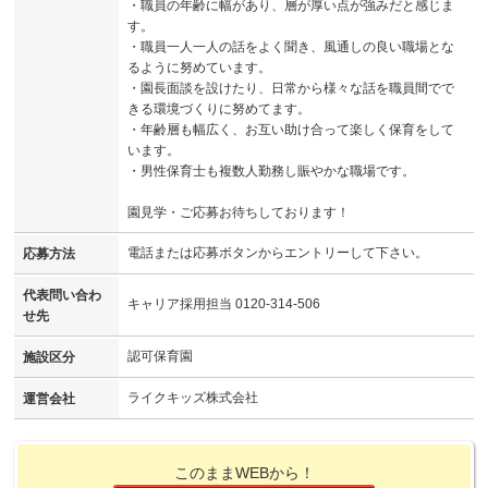
・職員の年齢に幅があり、層が厚い点が強みだと感じま
す。
・職員一人一人の話をよく聞き、風通しの良い職場とな
るように努めています。
・園長面談を設けたり、日常から様々な話を職員間でで
きる環境づくりに努めてます。
・年齢層も幅広く、お互い助け合って楽しく保育をして
います。
・男性保育士も複数人勤務し賑やかな職場です。
園見学・ご応募お待ちしております！
電話または応募ボタンからエントリーして下さい。
応募方法
代表問い合わ
キャリア採用担当 0120-314-506
せ先
認可保育園
施設区分
ライクキッズ株式会社
運営会社
このままWEBから！