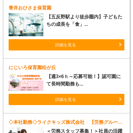
青井おひさま保育園
【五反野駅より徒歩圏内】子どもた
ちの成長を「食」...
詳細を見る
にじいろ保育園松が丘
【週3×6ｈ～応募可能！】認可園に
て長時間勤務も...
詳細を見る
◇本社勤務◇ライクキッズ株式会社 【労務グループ】
＜労務スタッフ募集！＞社員の活躍