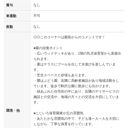
なし
賞与
不可
車通勤
なし
夜勤
◎◎このコーナーは園長からのコメントです！
●園の自慢ポイント
・広いウッドデッキがあり、1階の乳児保育室から直接出
られます。
・夏はテラスにプールを出して水遊びを楽しんでいま
す。
・芝生スペースと砂場もあります。
・隣はぶどう園、近隣に高齢者施設があり地域活動をし
ています。徒歩で駒沢公園に散歩にも出かけます。
・緑あふれた住宅街の中にあり、近隣のデイサービスの
施設との交流や、地域の方々との交流を大切にしていま
す。
環境・他
●にじいろ保育園東が丘の雰囲気
・あたたかな雰囲気の中で、子ども達一人一人を大切に
しながら、丁寧な保育を行っています。