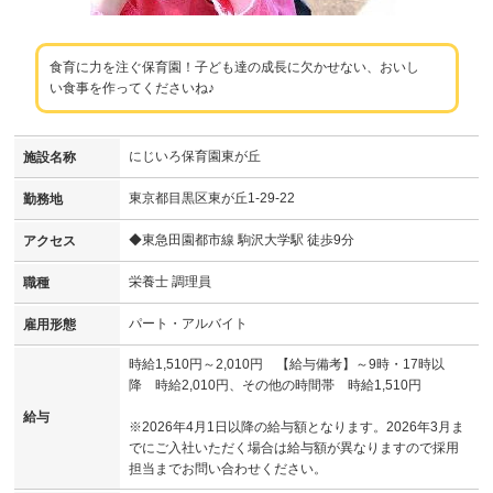
食育に力を注ぐ保育園！子ども達の成長に欠かせない、おいし
い食事を作ってくださいね♪
にじいろ保育園東が丘
施設名称
東京都目黒区東が丘1-29-22
勤務地
◆東急田園都市線 駒沢大学駅 徒歩9分
アクセス
栄養士 調理員
職種
パート・アルバイト
雇用形態
時給1,510円～2,010円 【給与備考】～9時・17時以
降 時給2,010円、その他の時間帯 時給1,510円
給与
※2026年4月1日以降の給与額となります。2026年3月ま
でにご入社いただく場合は給与額が異なりますので採用
担当までお問い合わせください。