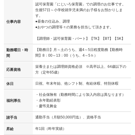
認可保育園「にじいろ保育園」での調理のお仕事です。
生後57日～小学校就学児未満のお子様をお預かりしま
す。
●昼食の仕込み、調理
仕事内容
●おやつの調理等々の業務を担当して頂きます。
【調理師・認可保育園・パート】【TK】【BT】【SK】
【勤務日】月～土のうち、週4～5日程度勤務【勤務時
勤務曜日・時
間】8：00～13：00（うち、4～5ｈ）
間
栄養士または調理師資格必須 ※高卒以上、64歳以下の
応募資格
方（定年65歳）
日祝、年末年始、他シフト制、有給休暇、特別休暇
休日
・社会保険有（勤務時間により加入内容は異なります）
・永年勤続表彰
福利厚生
・慶弔見舞金
通勤手当（月額50,000円迄）、資格手当
諸手当
年1回（昨年実績）
昇給