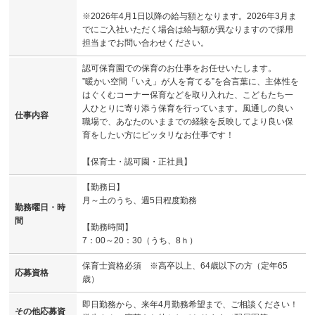
※2026年4月1日以降の給与額となります。2026年3月ま
でにご入社いただく場合は給与額が異なりますので採用
担当までお問い合わせください。
認可保育園での保育のお仕事をお任せいたします。
”暖かい空間「いえ」が人を育てる”を合言葉に、主体性を
はぐくむコーナー保育などを取り入れた、こどもたち一
人ひとりに寄り添う保育を行っています。風通しの良い
仕事内容
職場で、あなたのいままでの経験を反映してより良い保
育をしたい方にピッタリなお仕事です！
【保育士・認可園・正社員】
【勤務日】
月～土のうち、週5日程度勤務
勤務曜日・時
間
【勤務時間】
7：00～20：30（うち、8ｈ）
保育士資格必須 ※高卒以上、64歳以下の方（定年65
応募資格
歳）
即日勤務から、来年4月勤務希望まで、ご相談ください！
その他応募資