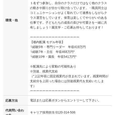
１名ずつ参加し、自分のクラスだけではなく他のクラス
の動きや困りが分かり助け合っています。・職員同士は
コミュニケーションがよく取れていて連携をしながらク
ラス運営をしています。保育は楽しくてやりがいのある
環境・他
仕事です。子どもたちの成長の喜びや可愛さを一緒に共
有しましょう！園見学・ご応募お待ちしております！
ーーーーーーーーーーーーーーーー
【都内配属 モデル年収】
└経験5年・専門リーダー 年収419万円
└経験7年・主任 年収468万円*
└経験10年・園長 年収541万円*
※配属先により変動の可能性あり
※別途、残業代支給
（*上記年収に固定残業代が含まれています。残業時間が
支給分を上回った場合には別途残業代を支給いたしま
す）
ーーーーーーーーーーーーーーーー
電話または応募ボタンからエントリーして下さい。
応募方法
代表問い合わ
キャリア採用担当 0120-314-506