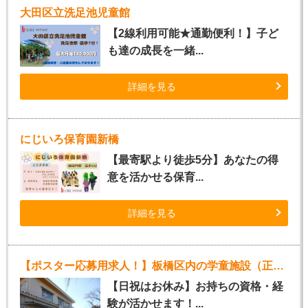
大田区立洗足池児童館
【2線利用可能★通勤便利！】子ど
も達の成長を一緒...
詳細を見る
にじいろ保育園新橋
【最寄駅より徒歩5分】あなたの得
意を活かせる保育...
詳細を見る
【ポスター応募用求人！】板橋区内の学童施設（正社員指導員）
【日祝はお休み】お持ちの資格・経
験が活かせます！...