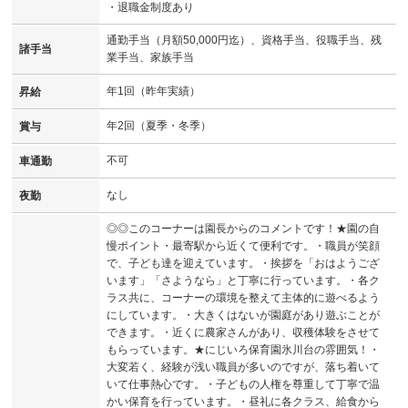
・退職金制度あり
通勤手当（月額50,000円迄）、資格手当、役職手当、残
諸手当
業手当、家族手当
年1回（昨年実績）
昇給
年2回（夏季・冬季）
賞与
不可
車通勤
なし
夜勤
◎◎このコーナーは園長からのコメントです！★園の自
慢ポイント・最寄駅から近くて便利です。・職員が笑顔
で、子ども達を迎えています。・挨拶を「おはようござ
います」「さようなら」と丁寧に行っています。・各ク
ラス共に、コーナーの環境を整えて主体的に遊べるよう
にしています。・大きくはないが園庭があり遊ぶことが
できます。・近くに農家さんがあり、収穫体験をさせて
もらっています。★にじいろ保育園氷川台の雰囲気！・
大変若く、経験が浅い職員が多いのですが、落ち着いて
いて仕事熱心です。・子どもの人権を尊重して丁寧で温
かい保育を行っています。・昼礼に各クラス、給食から