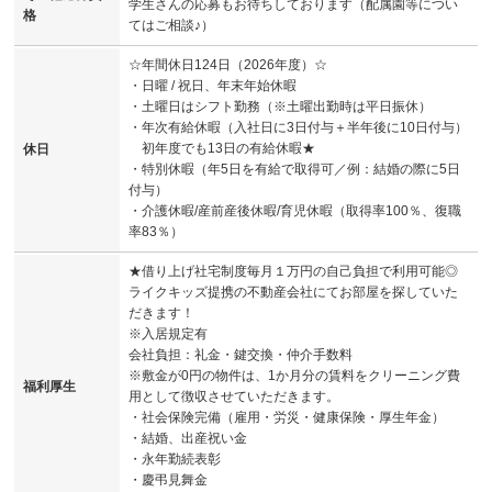
学生さんの応募もお待ちしております（配属園等につい
格
てはご相談♪）
☆年間休日124日（2026年度）☆
・日曜 / 祝日、年末年始休暇
・土曜日はシフト勤務（※土曜出勤時は平日振休）
・年次有給休暇（入社日に3日付与＋半年後に10日付与）
初年度でも13日の有給休暇★
休日
・特別休暇（年5日を有給で取得可／例：結婚の際に5日
付与）
・介護休暇/産前産後休暇/育児休暇（取得率100％、復職
率83％）
★借り上げ社宅制度毎月１万円の自己負担で利用可能◎
ライクキッズ提携の不動産会社にてお部屋を探していた
だきます！
※入居規定有
会社負担：礼金・鍵交換・仲介手数料
※敷金が0円の物件は、1か月分の賃料をクリーニング費
福利厚生
用として徴収させていただきます。
・社会保険完備（雇用・労災・健康保険・厚生年金）
・結婚、出産祝い金
・永年勤続表彰
・慶弔見舞金