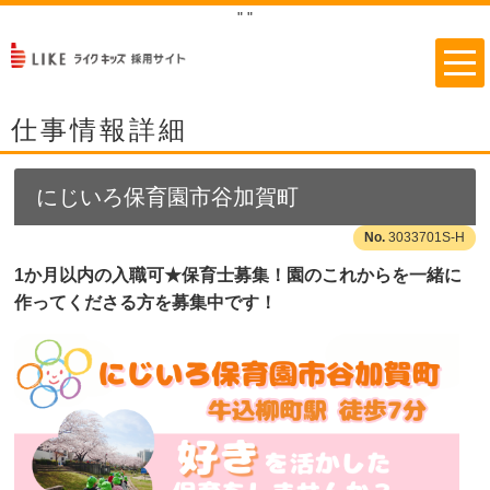
"
"
仕事情報詳細
にじいろ保育園市谷加賀町
3033701S-H
1か月以内の入職可★保育士募集！園のこれからを一緒に
作ってくださる方を募集中です！