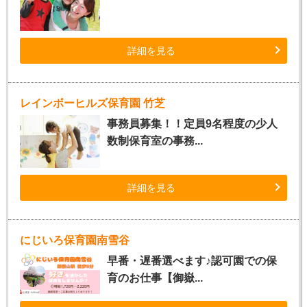
詳細を見る
レインボーヒルズ保育園 竹芝
事務員募集！！定員9名程度の少人
数制保育室の事務...
詳細を見る
にじいろ保育園南雪谷
早番・遅番選べます♪認可園での保
育のお仕事【御嶽...