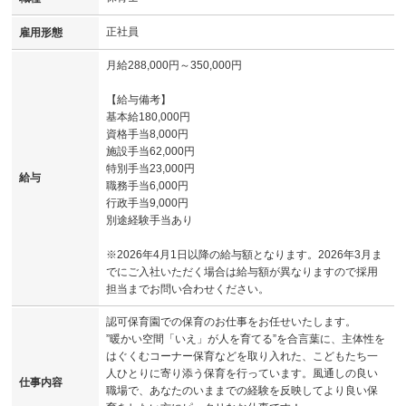
正社員
雇用形態
月給288,000円～350,000円
【給与備考】
基本給180,000円
資格手当8,000円
施設手当62,000円
特別手当23,000円
給与
職務手当6,000円
行政手当9,000円
別途経験手当あり
※2026年4月1日以降の給与額となります。2026年3月ま
でにご入社いただく場合は給与額が異なりますので採用
担当までお問い合わせください。
認可保育園での保育のお仕事をお任せいたします。
”暖かい空間「いえ」が人を育てる”を合言葉に、主体性を
はぐくむコーナー保育などを取り入れた、こどもたち一
人ひとりに寄り添う保育を行っています。風通しの良い
仕事内容
職場で、あなたのいままでの経験を反映してより良い保