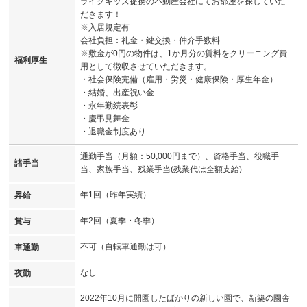
ライクキッズ提携の不動産会社にてお部屋を探していた
だきます！
※入居規定有
会社負担：礼金・鍵交換・仲介手数料
※敷金が0円の物件は、1か月分の賃料をクリーニング費
福利厚生
用として徴収させていただきます。
・社会保険完備（雇用・労災・健康保険・厚生年金）
・結婚、出産祝い金
・永年勤続表彰
・慶弔見舞金
・退職金制度あり
通勤手当（月額：50,000円まで）、資格手当、役職手
諸手当
当、家族手当、残業手当(残業代は全額支給)
年1回（昨年実績）
昇給
年2回（夏季・冬季）
賞与
不可（自転車通勤は可）
車通勤
なし
夜勤
2022年10月に開園したばかりの新しい園で、新築の園舎