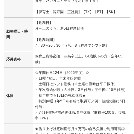
育をしたい方にピッタリなお仕事です！
【保育士・認可園・正社員】【TK】【BT】【SK】
【勤務日】
月～土のうち、週5日程度勤務
勤務曜日・時
間
【勤務時間】
7：30～20：30（うち、8ｈ程度でシフト制）
保育士資格必須 ※高卒以上、64歳以下の方（定年65
応募資格
歳）
☆年間休日124日（2026年度）☆
・日曜 / 祝日、年末年始休暇
・土曜日はシフト勤務（※土曜出勤時は平日振休）
・年次有給休暇（入社日に3日付与＋半年後に10日付与）
初年度でも13日の有給休暇★
休日
・特別休暇（年5日を有給で取得可／例：結婚の際に5日
付与）
・介護休暇/産前産後休暇/育児休暇（取得率100％、復職
率83％）
★借り上げ社宅制度毎月１万円の自己負担で利用可能◎