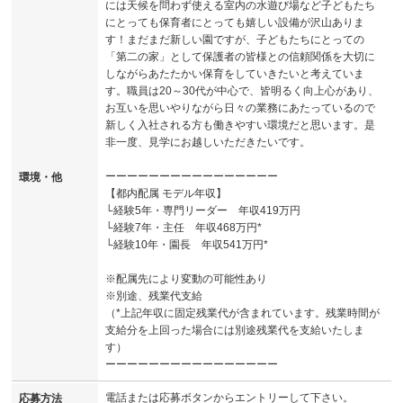
には天候を問わず使える室内の水遊び場など子どもたち
にとっても保育者にとっても嬉しい設備が沢山ありま
す！まだまだ新しい園ですが、子どもたちにとっての
「第二の家」として保護者の皆様との信頼関係を大切に
しながらあたたかい保育をしていきたいと考えていま
す。職員は20～30代が中心で、皆明るく向上心があり、
お互いを思いやりながら日々の業務にあたっているので
新しく入社される方も働きやすい環境だと思います。是
非一度、見学にお越しいただきたいです。
ーーーーーーーーーーーーーーーー
環境・他
【都内配属 モデル年収】
└経験5年・専門リーダー 年収419万円
└経験7年・主任 年収468万円*
└経験10年・園長 年収541万円*
※配属先により変動の可能性あり
※別途、残業代支給
（*上記年収に固定残業代が含まれています。残業時間が
支給分を上回った場合には別途残業代を支給いたしま
す）
ーーーーーーーーーーーーーーーー
電話または応募ボタンからエントリーして下さい。
応募方法