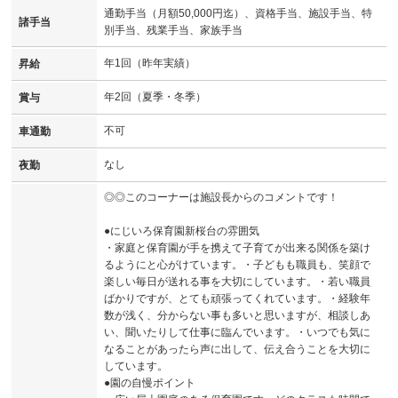
通勤手当（月額50,000円迄）、資格手当、施設手当、特
諸手当
別手当、残業手当、家族手当
年1回（昨年実績）
昇給
年2回（夏季・冬季）
賞与
不可
車通勤
なし
夜勤
◎◎このコーナーは施設長からのコメントです！
●にじいろ保育園新桜台の雰囲気
・家庭と保育園が手を携えて子育てが出来る関係を築け
るようにと心がけています。・子どもも職員も、笑顔で
楽しい毎日が送れる事を大切にしています。・若い職員
ばかりですが、とても頑張ってくれています。・経験年
数が浅く、分からない事も多いと思いますが、相談しあ
い、聞いたりして仕事に臨んでいます。・いつでも気に
なることがあったら声に出して、伝え合うことを大切に
しています。
●園の自慢ポイント