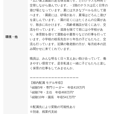
・広い屋上園庭のある保育園です。どのクラスも時間で
交替しながら遊んでいます。・1階のテラスは広く日常の
遊び場となっています。夏には大きなプールも出して遊
べます。・園庭には、砂場があり、夏場はどろんこ遊び
を楽しんでいます。・園の近くにはたくさんの公園があ
り、散歩に出かけます。・高齢者施設が近くにあり、交
流を行っています。・道路を隔てて前には小学校があ
り、体育館を借りて運動会や夏祭りなどの行事を行って
環境・他
います。小学校の校長先生や１年生の子どもたちと、交
流も行っています。近隣の敬老館の方が、毎月絵本の読
み聞かせに来てくれています。
職員は、みんな明るく日々支えあい助け合っていて、働
きやすい環境です。是非私達と一緒に子どもたちと楽し
く保育の仕事をしてみませんか。
ーーーーーーーーーーーーーーーー
【都内配属 モデル年収】
└経験5年・専門リーダー 年収419万円
└経験7年・主任 年収468万円*
└経験10年・園長 年収541万円*
※配属先により変動の可能性あり
※別途、残業代支給