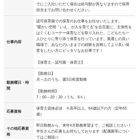
でにご入社いただく場合は給与額が異なりますので採用
担当までお問い合わせください。
認可保育園での保育のお仕事をお任せいたします。
”暖かい空間「いえ」が人を育てる”を合言葉に、主体性を
はぐくむコーナー保育などを取り入れた、こどもたち一
人ひとりに寄り添う保育を行っています。風通しの良い
仕事内容
職場で、あなたのいままでの経験を反映してより良い保
育をしたい方にピッタリなお仕事です！
【保育士・認可園・保育士】
【勤務日】
月～土のうち、週5日程度勤務
勤務曜日・時
間
【勤務時間】
7：00～20：30（うち、8ｈ）
保育士資格必須 ※高卒以上、64歳以下の方（定年65
応募資格
歳）
即日勤務から、来年4月勤務希望まで、ご相談ください！
その他応募資
学生さんの応募もお待ちしております（配属園等につい
格
てはご相談♪）