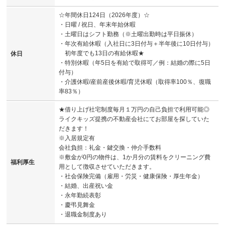
☆年間休日124日（2026年度）☆
・日曜 / 祝日、年末年始休暇
・土曜日はシフト勤務（※土曜出勤時は平日振休）
・年次有給休暇（入社日に3日付与＋半年後に10日付与）
初年度でも13日の有給休暇★
休日
・特別休暇（年5日を有給で取得可／例：結婚の際に5日
付与）
・介護休暇/産前産後休暇/育児休暇（取得率100％、復職
率83％）
★借り上げ社宅制度毎月１万円の自己負担で利用可能◎
ライクキッズ提携の不動産会社にてお部屋を探していた
だきます！
※入居規定有
会社負担：礼金・鍵交換・仲介手数料
※敷金が0円の物件は、1か月分の賃料をクリーニング費
福利厚生
用として徴収させていただきます。
・社会保険完備（雇用・労災・健康保険・厚生年金）
・結婚、出産祝い金
・永年勤続表彰
・慶弔見舞金
・退職金制度あり