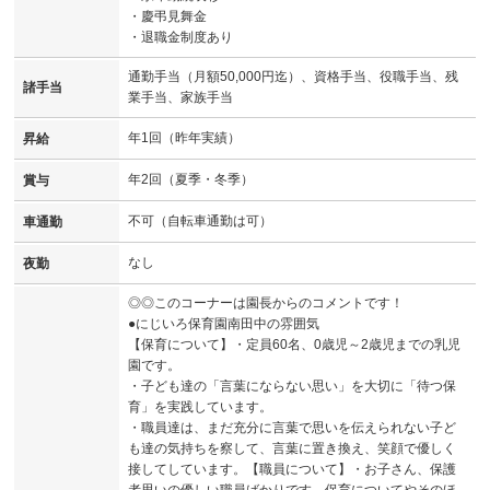
・慶弔見舞金
・退職金制度あり
通勤手当（月額50,000円迄）、資格手当、役職手当、残
諸手当
業手当、家族手当
年1回（昨年実績）
昇給
年2回（夏季・冬季）
賞与
不可（自転車通勤は可）
車通勤
なし
夜勤
◎◎このコーナーは園長からのコメントです！
●にじいろ保育園南田中の雰囲気
【保育について】・定員60名、0歳児～2歳児までの乳児
園です。
・子ども達の「言葉にならない思い」を大切に「待つ保
育」を実践しています。
・職員達は、まだ充分に言葉で思いを伝えられない子ど
も達の気持ちを察して、言葉に置き換え、笑顔で優しく
接してしています。【職員について】・お子さん、保護
者思いの優しい職員ばかりです。保育についてやそのほ