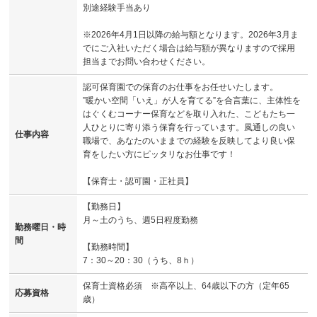
別途経験手当あり
※2026年4月1日以降の給与額となります。2026年3月ま
でにご入社いただく場合は給与額が異なりますので採用
担当までお問い合わせください。
認可保育園での保育のお仕事をお任せいたします。
”暖かい空間「いえ」が人を育てる”を合言葉に、主体性を
はぐくむコーナー保育などを取り入れた、こどもたち一
人ひとりに寄り添う保育を行っています。風通しの良い
仕事内容
職場で、あなたのいままでの経験を反映してより良い保
育をしたい方にピッタリなお仕事です！
【保育士・認可園・正社員】
【勤務日】
月～土のうち、週5日程度勤務
勤務曜日・時
間
【勤務時間】
7：30～20：30（うち、8ｈ）
保育士資格必須 ※高卒以上、64歳以下の方（定年65
応募資格
歳）