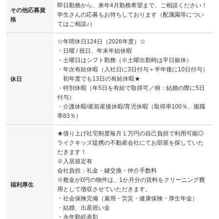
即日勤務から、来年4月勤務希望まで、ご相談ください！
その他応募資
学生さんの応募もお待ちしております（配属園等につい
格
てはご相談♪）
☆年間休日124日（2026年度）☆
・日曜 / 祝日、年末年始休暇
・土曜日はシフト勤務（※土曜出勤時は平日振休）
・年次有給休暇（入社日に3日付与＋半年後に10日付与）
初年度でも13日の有給休暇★
休日
・特別休暇（年5日を有給で取得可／例：結婚の際に5日
付与）
・介護休暇/産前産後休暇/育児休暇（取得率100％、復職
率83％）
★借り上げ社宅制度毎月１万円の自己負担で利用可能◎
ライクキッズ提携の不動産会社にてお部屋を探していた
だきます！
※入居規定有
会社負担：礼金・鍵交換・仲介手数料
※敷金が0円の物件は、1か月分の賃料をクリーニング費
福利厚生
用として徴収させていただきます。
・社会保険完備（雇用・労災・健康保険・厚生年金）
・結婚、出産祝い金
・永年勤続表彰