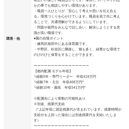
かの事でも相談しやすい環境があります。
・職員一人ひとりが「安心して考えや思いを伝え合え
る」環境づくりを心がけています。職員全員で共に考え
ることで、共通理解ができるようにしています。
・問題や疑問をみんなで話し合い、解決しようとする意
識が高い職場です。
●園の自慢ポイント
環境・他
・練馬区南田中にある保育園です。
・中野区、杉並区に隣接し、畑も多く、緑豊かな環境で
のびのびと保育をすることができます。
ーーーーーーーーーーーーーーーー
【都内配属 モデル年収】
└経験5年・専門リーダー 年収419万円
└経験7年・主任 年収468万円*
└経験10年・園長 年収541万円*
※配属先により変動の可能性あり
※別途、残業代支給
（*上記年収に固定残業代が含まれています。残業時間が
支給分を上回った場合には別途残業代を支給いたしま
す）
ーーーーーーーーーーーーーーーー