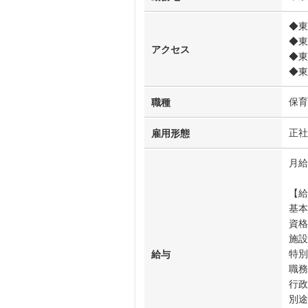
◆東
◆東
アクセス
◆東
◆東
保育
職種
正社
雇用形態
月給
【給
基本
資格
施設
特別
給与
職務
行政
別途