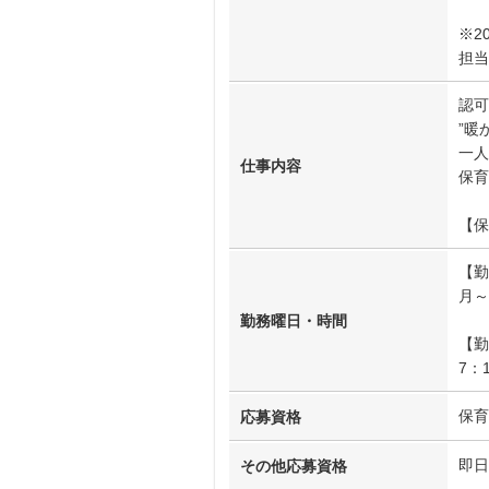
※2
担当
認可
”暖
一人
仕事内容
保育
【保
【勤
月～
勤務曜日・時間
【勤
7：
保育
応募資格
即日
その他応募資格