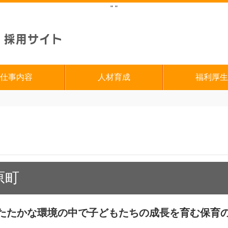
"
"
仕事内容
人材育成
福利厚生
原町
たたかな環境の中で子どもたちの成長を育む保育の