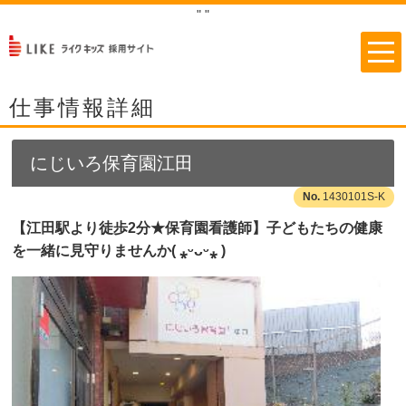
"
"
仕事情報詳細
にじいろ保育園江田
1430101S-K
【江田駅より徒歩2分★保育園看護師】子どもたちの健康
を一緒に見守りませんか( ⁎ᵕᴗᵕ⁎ )