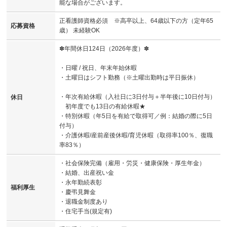
能な場合がございます。
正看護師資格必須 ※高卒以上、64歳以下の方（定年65
応募資格
歳） 未経験OK
✽年間休日124日（2026年度）✽
・日曜 / 祝日、年末年始休暇
・土曜日はシフト勤務（※土曜出勤時は平日振休）
・年次有給休暇（入社日に3日付与＋半年後に10日付与）
休日
初年度でも13日の有給休暇★
・特別休暇（年5日を有給で取得可／例：結婚の際に5日
付与）
・介護休暇/産前産後休暇/育児休暇（取得率100％、復職
率83％）
・社会保険完備（雇用・労災・健康保険・厚生年金）
・結婚、出産祝い金
・永年勤続表彰
福利厚生
・慶弔見舞金
・退職金制度あり
・住宅手当(規定有)