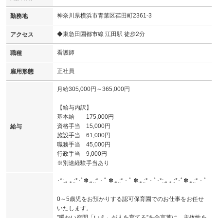
神奈川県横浜市青葉区荏田町2361-3
勤務地
◆東急田園都市線 江田駅 徒歩2分
アクセス
看護師
職種
正社員
雇用形態
月給305,000円～365,000円
【給与内訳】
基本給 175,000円
資格手当 15,000円
給与
施設手当 61,000円
職務手当 45,000円
行政手当 9,000円
※別途経験手当あり
･*:.｡ ｡.:*･ﾟ✽.｡.:*・ﾟ ✽.｡.:*・ﾟ ✽.｡.:*・ﾟ･*:.｡ ｡.:*･ﾟ✽.｡.:*・ﾟ
0～5歳児をお預かりする認可保育園でのお仕事をお任せ
いたします。
”暖かい空間「いえ」が人を育てる”を合言葉に、主体性を