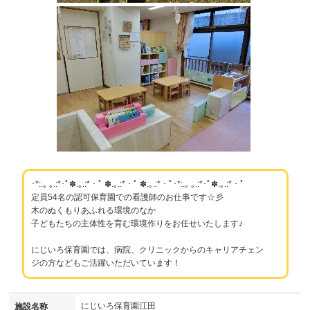
･*:.｡ ｡.:*･ﾟ✽.｡.:*・ﾟ ✽.｡.:*・ﾟ ✽.｡.:*・ﾟ･*:.｡ ｡.:*･ﾟ✽.｡.:*・ﾟ
定員54名の認可保育園での看護師のお仕事です☆彡
木のぬくもりあふれる環境のなか
子どもたちの主体性を育む環境作りをお任せいたします♪
にじいろ保育園では、病院、クリニックからのキャリアチェン
ジの方などもご活躍いただいています！
にじいろ保育園江田
施設名称