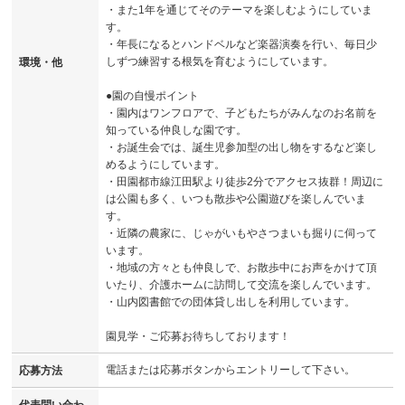
・また1年を通じてそのテーマを楽しむようにしていま
す。
・年長になるとハンドベルなど楽器演奏を行い、毎日少
しずつ練習する根気を育むようにしています。
環境・他
●園の自慢ポイント
・園内はワンフロアで、子どもたちがみんなのお名前を
知っている仲良しな園です。
・お誕生会では、誕生児参加型の出し物をするなど楽し
めるようにしています。
・田園都市線江田駅より徒歩2分でアクセス抜群！周辺に
は公園も多く、いつも散歩や公園遊びを楽しんでいま
す。
・近隣の農家に、じゃがいもやさつまいも掘りに伺って
います。
・地域の方々とも仲良しで、お散歩中にお声をかけて頂
いたり、介護ホームに訪問して交流を楽しんでいます。
・山内図書館での団体貸し出しを利用しています。
園見学・ご応募お待ちしております！
電話または応募ボタンからエントリーして下さい。
応募方法