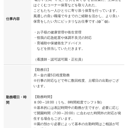
はぐくむコーナー保育などを取り入れた、
こどもたち一人ひとりに寄り添う保育を行っています。
風通しの良い職場で今までのご経験を活かし、より良い
仕事内容
保育をしたい方にピッタリなお仕事です⸜(◍´˘`◍)⸝
・お子様の健康管理や衛生管理
・怪我の応急処置や体調不良児の対応
・育補助や保健衛生アドバイス
などを担当していただきます。
（看護師・認可認可園・正社員）
【勤務日】
月～金の週5日程度勤務
※行事の対応などで年に数回程度、土曜日の出勤がござ
います。
【勤務時間】
勤務曜日・時
８:00～18:00（うち、8時間程度でシフト制）
間
※基本的には表記時間中の勤務が主ですが、必要に応じ
て開園時間（7:00～20:00）に合わせた時間外の対応が発
生する場合もございます。
※園の預かり必要によって基本の出勤時間はご相談が可