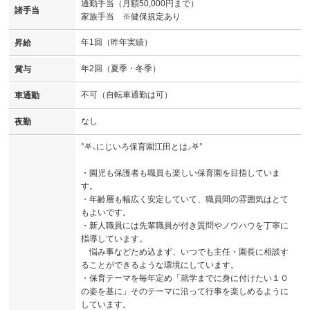
通勤手当（月額50,000円まで）
諸手当
家族手当 ※健保規定あり
年1回（昨年実績）
昇給
年2回（夏季・冬季）
賞与
不可（自転車通勤は可）
車通勤
なし
夜勤
°𖤐⸜にじいろ保育園江田とは⸝𖤐°
・園児も保護者も職員も楽しい保育園を目指していま
す。
・年齢層も幅広く安定していて、職員間の雰囲気はとて
もよいです。
・新人職員には先輩職員が付き質問やノウハウを丁寧に
指導しています。
悩み事などため込まず、いつでも主任・園長に相談す
ることができるような環境にしています。
・保育テーマを毎年定め「就学までに身に付けたい１０
の姿を基に」そのテーマに沿って行事を楽しめるように
しています。