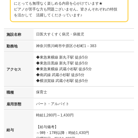
にとっても無理なく楽しめる内容を心がけています★
ピアノが苦手な方も問題ございません。皆さんそれぞれの特技
を活かして 活躍してくださっています♪
日医大すくすく病児・病後児
施設名称
神奈川県川崎市中原区小杉町1－383
勤務地
◆東急東横線 新丸子駅 徒歩5分
◆東急目黒線 新丸子駅 徒歩5分
◆東急東横線 武蔵小杉駅 徒歩5分
アクセス
◆南武線 武蔵小杉駅 徒歩5分
◆横須賀線 武蔵小杉駅 徒歩5分
保育士
職種
パート・アルバイト
雇用形態
時給1,280円～1,430円
【給与備考】
給与
～9時・17時以降：時給1,430円