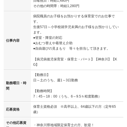
日曜祝日：時給1,480円
その他の時間帯：時給1,280円
病院職員のお子様をお預かりする保育室でのお仕事で
す。
生後57日～小学校就学児未満のお子様をお預かりしてい
ます。
●登室・降室の対応
仕事内容
●おむつ替えや着替え介助
●自由遊びの見まもり 等々を担当して頂きます。
【病児病後児保育室・保育士・パート】【神奈川】【K
G】
【勤務日】
日～土のうち、週1～3日勤務
勤務曜日・時
間
【勤務時間】
7：45～18：00（うち、6～9.5ｈ程度勤務）
保育士資格必須 ※高卒以上、64歳以下の方（定年65
応募資格
歳）
その他応募資
・神奈川県地域限定保育士の方、歓迎！