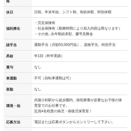
格
日祝、年末年始、シフト制、有給休暇、特別休暇
休日
・労災保険有
・社会保険有（勤務時間により加入内容は異なります）
福利厚生
・その他...永年勤続表彰、慶弔見舞金
通勤手当（月額50,000円迄）、資格手当、特別手当
諸手当
年1回（昨年実績）
昇給
なし
賞与
不可（自転車通勤は可）
車通勤
なし
夜勤
武蔵小杉駅から徒歩圏内、病気療養が必要なお子様の保
育室でのお仕事です。
環境・他
定員4名程度の病児・病後児保育室！
電話または応募ボタンからエントリーして下さい。
応募方法