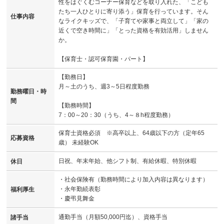
性をはぐくむコーナー保育などを取り入れた、「こども
たち一人ひとりに寄り添う」保育を行っています。そん
仕事内容
なライクキッズで、「子育てや家事と両立して」「家の
近くで空き時間に」「とった資格を有効活用」しません
か。
【保育士・認可保育園・パート】
【勤務日】
月～土のうち、週3～5日程度勤務
勤務曜日・時
間
【勤務時間】
7：00～20：30（うち、4～８h程度勤務）
保育士資格必須 ※高卒以上、64歳以下の方（定年65
応募資格
歳） 未経験OK
日祝、年末年始、他シフト制、有給休暇、特別休暇
休日
・社会保険有（勤務時間により加入内容は異なります）
・永年勤続表彰
福利厚生
・慶弔見舞金
通勤手当（月額50,000円迄）、資格手当
諸手当