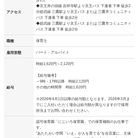
◆京王井の頭線 吉祥寺駅より京王バス 下連雀 下車 徒歩2
分総武線 三鷹駅より京王バス または 三鷹市コミュニティ
アクセス
バス 下連雀 下車 徒歩2分
◆総武線 三鷹駅より京王バス または 三鷹市コミュニティ
バス 下連雀 下車 徒歩2分
保育士
職種
パート・アルバイト
雇用形態
時給1,620円～2,120円
【給与備考】
～9時・17時以降 時給2,120円
その他の時間帯 時給1,620円
給与
※2026年4月1日以降の給与額となります。2026年3月ま
でにご入社いただく場合は給与額が異なりますので採用
担当までお問い合わせください。
認可保育園「にじいろ保育園」での保育補助のお仕事で
す。
”あたたかい空間「いえ」が人を育てる”を合言葉に、主体