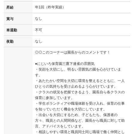
年1回（昨年実績）
昇給
なし
賞与
不可
車通勤
なし
夜勤
◎◎このコーナーは園長からのコメントです！
●にじいろ保育園三鷹下連雀の雰囲気
・笑顔を大切にし、明るい雰囲気の園を心がけていま
す。
・あたたかい空間を大切に環境を整えるとともに、一人
ひとりの気持ちを受け止めるよう心がけています。
・クラスの状況を把握できるよう、園長自ら各クラスの
保育に参加しています。
・学生ボランティアや職場体験を受け入れ、保育の仕事
を知っていただく機会を大切にしています。
・出会いを大切にするため、子どもたち、保護者の
方々、職員との人間関係など、園長から職員に対して助
言、アドバイスをしています。
・相談しやすい環境と職員同士同じ職場で働く仲間とし