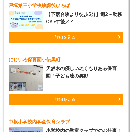
戸塚第三小学校放課後ひろば
【下落合駅より徒歩5分】週2～勤務
OK♪午後メイ...
詳細を見る
にじいろ保育園小伝馬町
天然木の優しいぬくもりある保育
園！子ども達の笑顔...
詳細を見る
中根小学校内学童保育クラブ
小学校内の学童クラブでのお仕事！