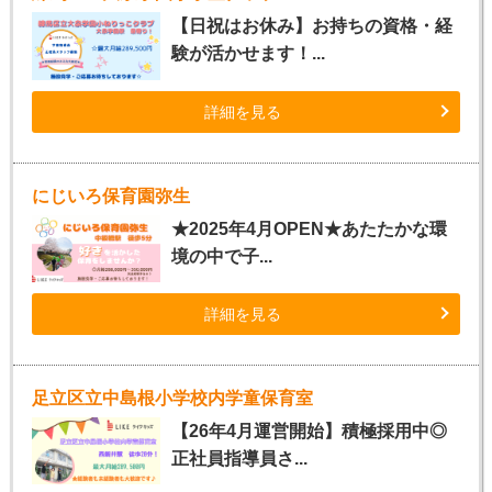
【日祝はお休み】お持ちの資格・経
験が活かせます！...
詳細を見る
にじいろ保育園弥生
★2025年4月OPEN★あたたかな環
境の中で子...
詳細を見る
足立区立中島根小学校内学童保育室
【26年4月運営開始】積極採用中◎
正社員指導員さ...