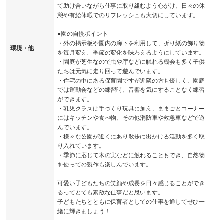
て助け合いながら仕事に取り組むよう心がけ、日々の休
憩や有給休暇でのリフレッシュも大切にしています。
●園の自慢ポイント
・外の掲示板や園内の廊下を利用して、折り紙の飾り物
環境・他
を毎月変え、季節の変化を味わえるようにしています。
・園庭が芝生なので虫や庁などに触れる機会も多く子供
たちは元気に走り回って遊んでいます。
・住宅の中にある保育園ですが近隣の方も優しく、園庭
では運動会などの練習時、音響を気にすることなく練習
ができます。
・乳児クラスは手づくり玩具に加え、ままごとコーナー
にはキッチンや食べ物、その他消防車や救急車などで遊
んでいます。
・様々な公園が近くにあり散歩に出かける活動を多く取
り入れています。
・季節に応じて木の実などに触れることもでき、自然物
を使っての製作も楽しんでいます。
可愛い子どもたちの笑顔や成長を日々感じることができ
るってとても素敵な仕事だと思います。
子どもたちとともに保育者としての仕事を通してぜひ一
緒に輝きましょう！