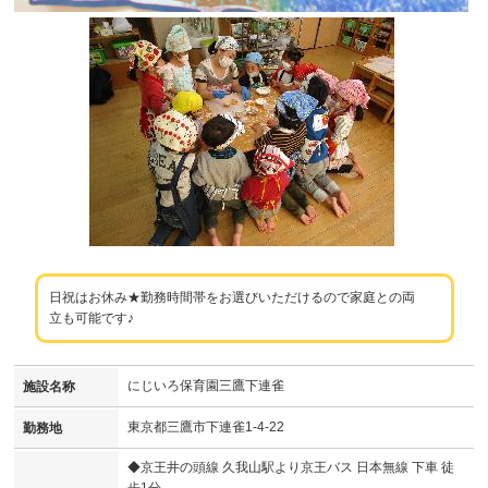
日祝はお休み★勤務時間帯をお選びいただけるので家庭との両
立も可能です♪
にじいろ保育園三鷹下連雀
施設名称
東京都三鷹市下連雀1-4-22
勤務地
◆京王井の頭線 久我山駅より京王バス 日本無線 下車 徒
歩1分